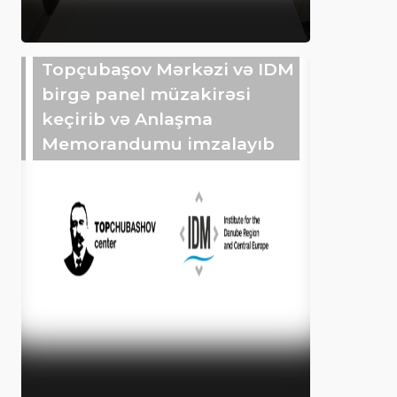
Topçubaşov Mərkəzi və IDM
birgə panel müzakirəsi
keçirib və Anlaşma
Memorandumu imzalayıb