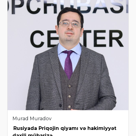
Murad Muradov
Rusiyada Priqojin qiyamı və hakimiyyət
daxili mübarizə