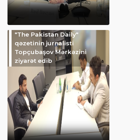
"The Pakistan Daily"
qəzetinin jurnalisti
Topçubaşov Mərkəzini
ziyarət edib