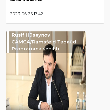
2023-06-26 13:42
Rusif Hüseynov
CAMCA/Ramsfeld Təqaüd
Proqramına seçilib