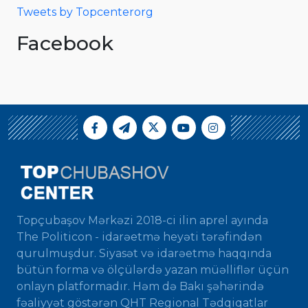
Tweets by Topcenterorg
Facebook
Topçubaşov Mərkəzi 2018-ci ilin aprel ayında
The Politicon - idarəetmə heyəti tərəfindən
qurulmuşdur. Siyasət və idarəetmə haqqında
bütün forma və ölçülərdə yazan müəlliflər üçün
onlayn platformadır. Həm də Bakı şəhərində
fəaliyyət göstərən QHT Regional Tədqiqatlar