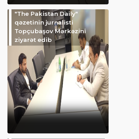
"The Pakistan Daily"
qəzetinin jurnalisti
Topçubaşov Mərkəzini
ziyarət edib