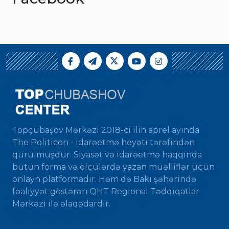
Topçubaşov Mərkəzi 2018-ci ilin aprel ayında
The Politicon - idarəetmə heyəti tərəfindən
qurulmuşdur. Siyasət və idarəetmə haqqında
bütün forma və ölçülərdə yazan müəlliflər üçün
onlayn platformadır. Həm də Bakı şəhərində
fəaliyyət göstərən QHT Regional Tədqiqatlar
Mərkəzi ilə əlaqədardır.