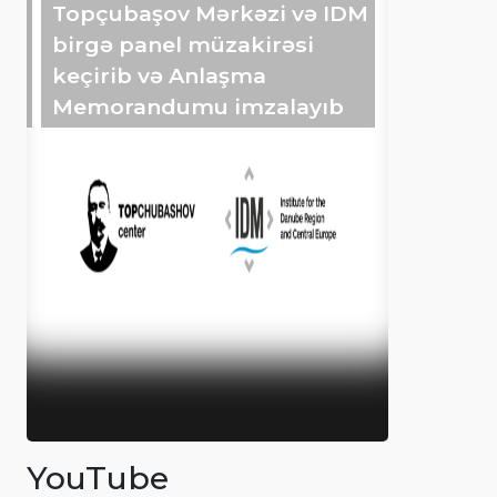
Topçubaşov Mərkəzi və IDM
birgə panel müzakirəsi
keçirib və Anlaşma
Memorandumu imzalayıb
YouTube