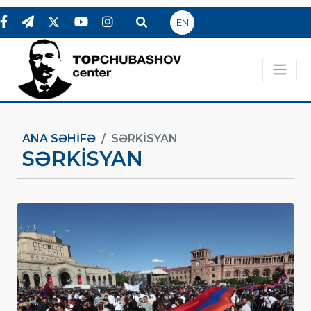
EN
ANA SƏHIFƏ
SƏRKISYAN
SƏRKISYAN