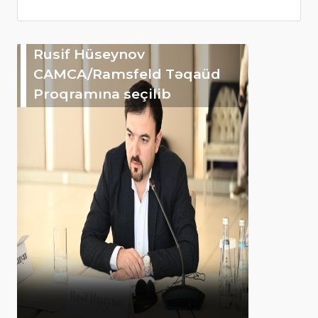
Rusif Hüseynov
CAMCA/Ramsfeld Təqaüd
Proqramına seçilib