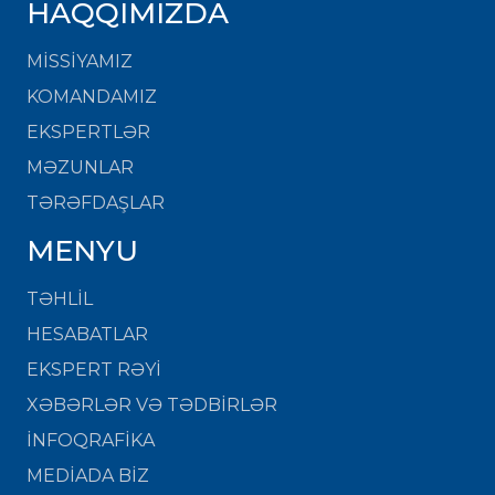
HAQQIMIZDA
MISSIYAMIZ
KOMANDAMIZ
EKSPERTLƏR
MƏZUNLAR
TƏRƏFDAŞLAR
MENYU
TƏHLİL
HESABATLAR
EKSPERT RƏYİ
XƏBƏRLƏR VƏ TƏDBİRLƏR
İNFOQRAFİKA
MEDİADA BİZ