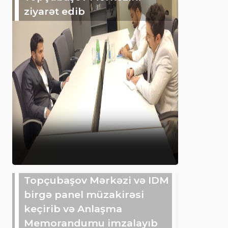
ziyarət edib
Topçubaşov Mərkəzi və IDM
birgə panel müzakirəsi
keçirib və Anlaşma
Memorandumu imzalayıb