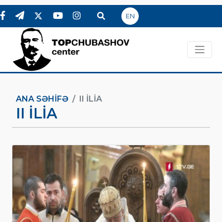
EN
ANA SƏHIFƏ
II İLIA
II İLIA