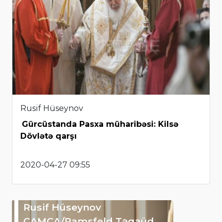
Rusif Hüseynov
Gürcüstanda Pasxa müharibəsi: Kilsə
Dövlətə qarşı
2020-04-27 09:55
Rusif Hüseynov
CAMCA/Ramsfeld Təqaüd