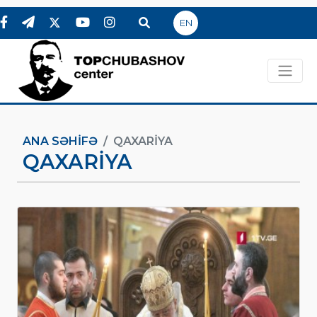
EN
ANA SƏHIFƏ
QAXARIYA
QAXARIYA