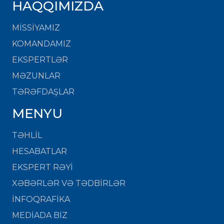
HAQQIMIZDA
MISSIYAMIZ
KOMANDAMIZ
EKSPERTLƏR
MƏZUNLAR
TƏRƏFDAŞLAR
MENYU
TƏHLİL
HESABATLAR
EKSPERT RƏYİ
XƏBƏRLƏR VƏ TƏDBİRLƏR
İNFOQRAFİKA
MEDİADA BİZ