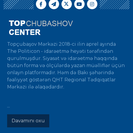
Topçubaşov Mərkəzi 2018-ci ilin aprel ayında
The Politicon - idarəetmə heyəti tərəfindən
qurulmuşdur. Siyasət və idarəetmə haqqında
bütün forma və ölçülərdə yazan müəlliflər üçün
onlayn platformadır. Həm də Bakı şəhərində
fəaliyyət göstərən QHT Regional Tədqiqatlar
Mərkəzi ilə əlaqədardır.
...
Davamını oxu