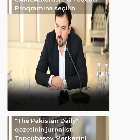
Proqramına seçilib
"The Pakistan Daily"
qəzetinin jurnalisti
Topçubaşov Mərkəzini