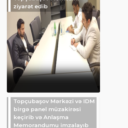
ziyarət edib
Topçubaşov Mərkəzi və IDM
birgə panel müzakirəsi
keçirib və Anlaşma
Memorandumu imzalayıb