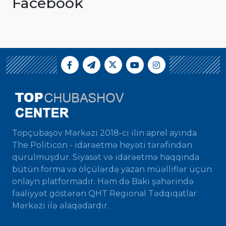
Facebook
Topçubaşov Mərkəzi 2018-ci ilin aprel ayında
The Politicon - idarəetmə heyəti tərəfindən
qurulmuşdur. Siyasət və idarəetmə haqqında
bütün forma və ölçülərdə yazan müəlliflər üçün
onlayn platformadır. Həm də Bakı şəhərində
fəaliyyət göstərən QHT Regional Tədqiqatlar
Mərkəzi ilə əlaqədardır.