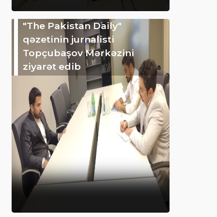
"The Pakistan Daily"
qəzetinin jurnalisti
Topçubaşov Mərkəzini
ziyarət edib