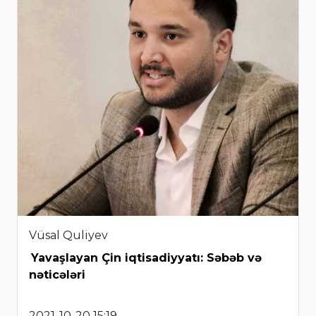
Vüsal Quliyev
Yavaşlayan Çin iqtisadiyyatı: Səbəb və
nəticələri
2021-10-20 15:19