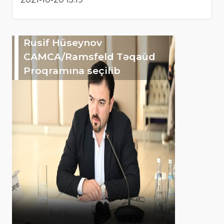
Rusif Hüseynov
CAMCA/Ramsfeld Təqaüd
Proqramına seçilib