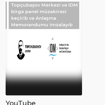
Topçubaşov Mərkəzi və IDM
birgə panel müzakirəsi
keçirib və Anlaşma
Memorandumu imzalayıb
YouTube