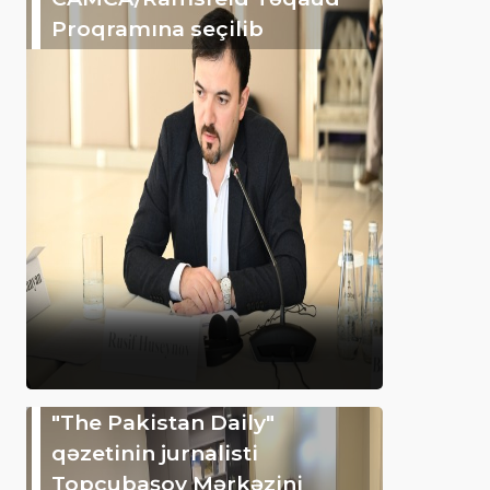
Proqramına seçilib
"The Pakistan Daily"
qəzetinin jurnalisti
Topçubaşov Mərkəzini