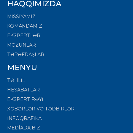
HAQQIMIZDA
MISSIYAMIZ
KOMANDAMIZ
EKSPERTLƏR
MƏZUNLAR
TƏRƏFDAŞLAR
MENYU
TƏHLİL
HESABATLAR
EKSPERT RƏYİ
XƏBƏRLƏR VƏ TƏDBİRLƏR
İNFOQRAFİKA
MEDİADA BİZ