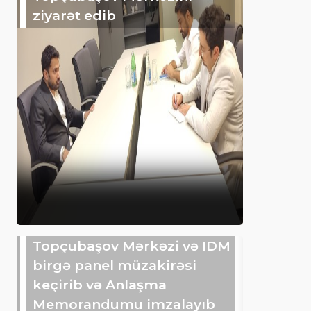
ziyarət edib
Topçubaşov Mərkəzi və IDM
birgə panel müzakirəsi
keçirib və Anlaşma
Memorandumu imzalayıb