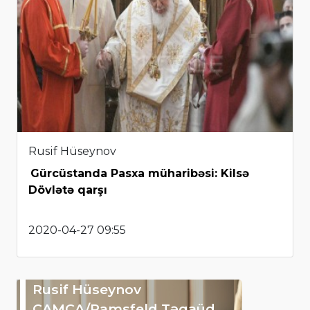
Rusif Hüseynov
Gürcüstanda Pasxa müharibəsi: Kilsə
Dövlətə qarşı
2020-04-27 09:55
Rusif Hüseynov
CAMCA/Ramsfeld Təqaüd