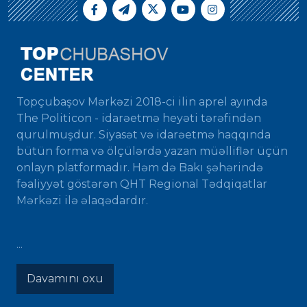
Topçubaşov Mərkəzi 2018-ci ilin aprel ayında
The Politicon - idarəetmə heyəti tərəfindən
qurulmuşdur. Siyasət və idarəetmə haqqında
bütün forma və ölçülərdə yazan müəlliflər üçün
onlayn platformadır. Həm də Bakı şəhərində
fəaliyyət göstərən QHT Regional Tədqiqatlar
Mərkəzi ilə əlaqədardır.
...
Davamını oxu