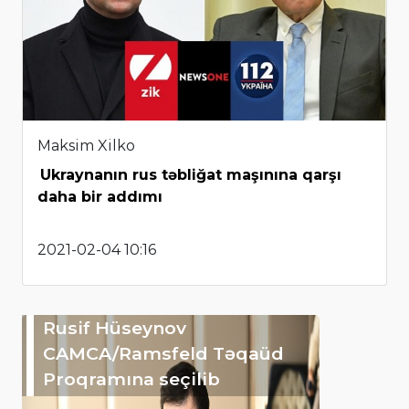
Maksim Xilko
Ukraynanın rus təbliğat maşınına qarşı
daha bir addımı
2021-02-04 10:16
Rusif Hüseynov
CAMCA/Ramsfeld Təqaüd
Proqramına seçilib