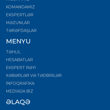
KOMANDAMIZ
EKSPERTLƏR
MƏZUNLAR
TƏRƏFDAŞLAR
MENYU
TƏHLİL
HESABATLAR
EKSPERT RƏYİ
XƏBƏRLƏR VƏ TƏDBİRLƏR
İNFOQRAFİKA
MEDİADA BİZ
ƏLAQƏ