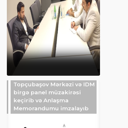
Topçubaşov Mərkəzi və IDM
birgə panel müzakirəsi
keçirib və Anlaşma
Memorandumu imzalayıb