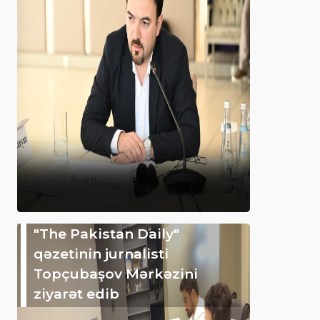
"The Pakistan Daily"
qəzetinin jurnalisti
Topçubaşov Mərkəzini
ziyarət edib