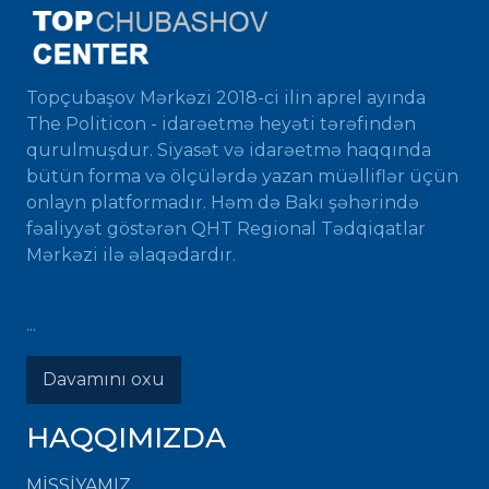
Topçubaşov Mərkəzi 2018-ci ilin aprel ayında
The Politicon - idarəetmə heyəti tərəfindən
qurulmuşdur. Siyasət və idarəetmə haqqında
bütün forma və ölçülərdə yazan müəlliflər üçün
onlayn platformadır. Həm də Bakı şəhərində
fəaliyyət göstərən QHT Regional Tədqiqatlar
Mərkəzi ilə əlaqədardır.
...
Davamını oxu
HAQQIMIZDA
MISSIYAMIZ