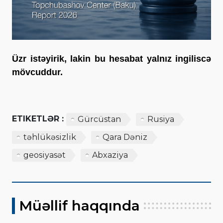
Üzr istəyirik, lakin bu hesabat yalnız ingiliscə
mövcuddur.
ETIKETLƏR :
Gürcüstan
Rusiya
təhlükəsizlik
Qara Dəniz
geosiyasət
Abxaziya
Müəllif haqqında