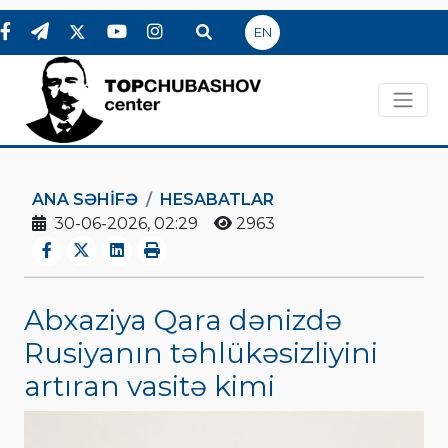
EN
ANA SƏHIFƏ
HESABATLAR
30-06-2026, 02:29
2963
Abxaziya Qara dənizdə
Rusiyanın təhlükəsizliyini
artıran vasitə kimi