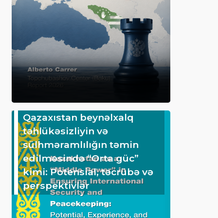
Qazaxıstan beynəlxalq
təhlükəsizliyin və
sülhməramlılığın təmin
edilməsində “Orta güc”
kimi: Potensial, təcrübə və
perspektivlər