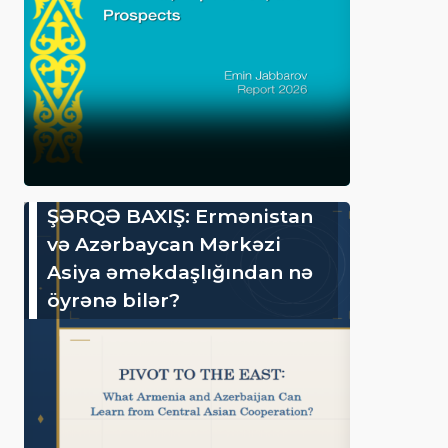
ŞƏRQƏ BAXIŞ: Ermənistan
və Azərbaycan Mərkəzi
Asiya əməkdaşlığından nə
öyrənə bilər?