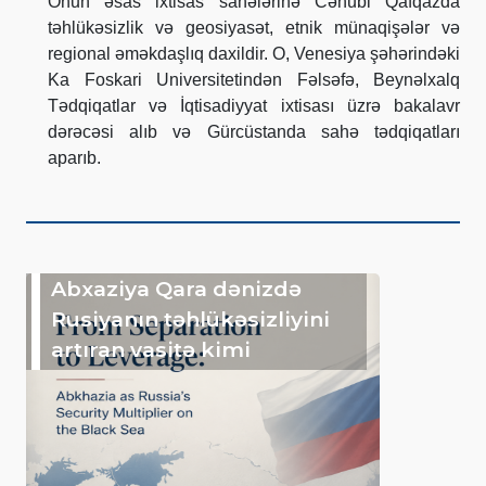
Onun əsas ixtisas sahələrinə Cənubi Qafqazda
təhlükəsizlik və geosiyasət, etnik münaqişələr və
regional əməkdaşlıq daxildir. O, Venesiya şəhərindəki
Ka Foskari Universitetindən Fəlsəfə, Beynəlxalq
Tədqiqatlar və İqtisadiyyat ixtisası üzrə bakalavr
dərəcəsi alıb və Gürcüstanda sahə tədqiqatları
aparıb.
Abxaziya Qara dənizdə
Rusiyanın təhlükəsizliyini
artıran vasitə kimi