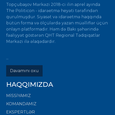
Topçubaşov Mərkəzi 2018-ci ilin aprel ayında
The Politicon - idarəetmə heyəti tərəfindən
qurulmuşdur. Siyasət və idarəetmə haqqında
bütün forma və ölçülərdə yazan müəlliflər üçün
onlayn platformadır. Həm də Bakı şəhərində
fəaliyyət göstərən QHT Regional Tədqiqatlar
Mərkəzi ilə əlaqədardır.
...
Davamını oxu
HAQQIMIZDA
MISSIYAMIZ
KOMANDAMIZ
EKSPERTLƏR