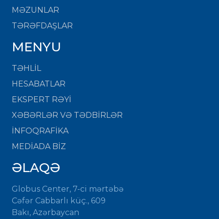
MƏZUNLAR
TƏRƏFDAŞLAR
MENYU
TƏHLİL
HESABATLAR
EKSPERT RƏYİ
XƏBƏRLƏR VƏ TƏDBİRLƏR
İNFOQRAFİKA
MEDİADA BİZ
ƏLAQƏ
Globus Center, 7-ci mərtəbə
Cəfər Cabbarlı küç., 609
Bakı, Azərbaycan