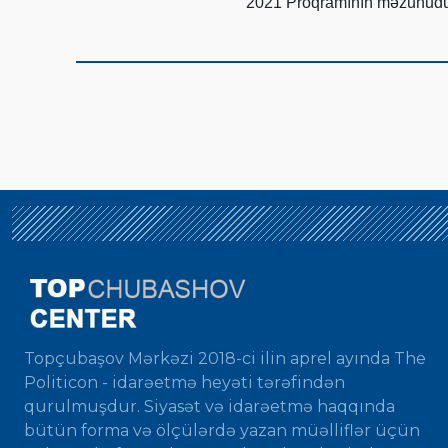
2021 Proqramının məzunudu
Topçubaşov Mərkəzi 2018-ci ilin aprel ayında The
Politicon - idarəetmə heyəti tərəfindən
qurulmuşdur. Siyasət və idarəetmə haqqında
bütün forma və ölçülərdə yazan müəlliflər üçün