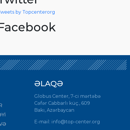
weets by Topcenterorg
Facebook
ƏLAQƏ
Globus Center, 7-ci mərtəbə
Cəfər Cabbarlı küç., 609
R
Bakı, Azərbaycan
Yİ
E-mail:
info@top-center.org
VƏ