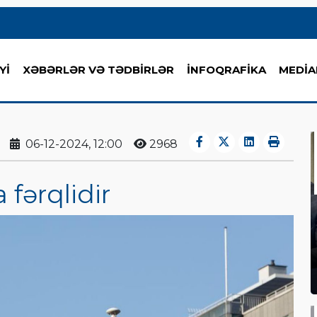
Yİ
XƏBƏRLƏR VƏ TƏDBİRLƏR
İNFOQRAFİKA
MEDİA
06-12-2024, 12:00
2968
fərqlidir