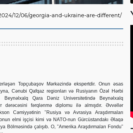
2024/12/06/georgia-and-ukraine-are-different/
erləşən Topçubaşov Mərkəzində ekspertdir. Onun əsas
ayna, Cənubi Qafqaz regionları və Rusiyanın Özəl Hərbi
 O, Beynəlxalq Qara Dəniz Universitetində Beynəlxalq
r dərəcəsini fərqlənmə diplomu ilə almışdır. Əvvəllər
son Cəmiyyətinin "Rusiya və Avrasiya Araşdırmaları
ionun elmi işçisi kimi və NATO-nun Gürcüstandakı Əlaqə
iya Bölməsində çalışıb. O, "Amerika Araşdırmaları Fondu"