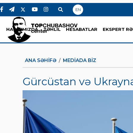
EN
HAQQIMIZDA
TƏHLİL
HESABATLAR
EKSPERT RƏ
ANA SƏHIFƏ
MEDİADA BİZ
Gürcüstan və Ukrayna 