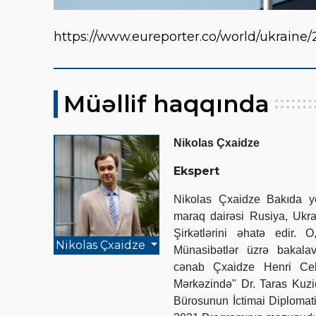
https://www.eureporter.co/world/ukraine/
Müəllif haqqında
Nikolas Çxaidze
Ekspert
Nikolas Çxaidze Bakıda y
maraq dairəsi Rusiya, Ukr
Şirkətlərini əhatə edir.
Nikolas Çxaidze
Münasibətlər üzrə bakalav
cənab Çxaidze Henri Cek
Mərkəzində" Dr. Taras Kuz
Bürosunun İctimai Diplomat