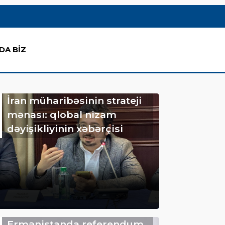
DA BİZ
İran müharibəsinin strateji
mənası: qlobal nizam
dəyişikliyinin xəbərçisi
Ermənistanda referendum