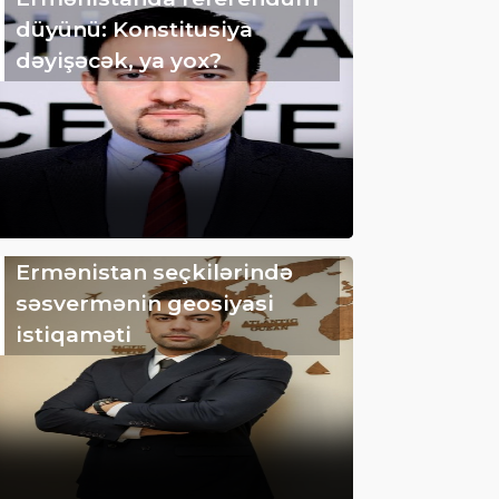
düyünü: Konstitusiya
dəyişəcək, ya yox?
Ermənistan seçkilərində
səsvermənin geosiyasi
istiqaməti