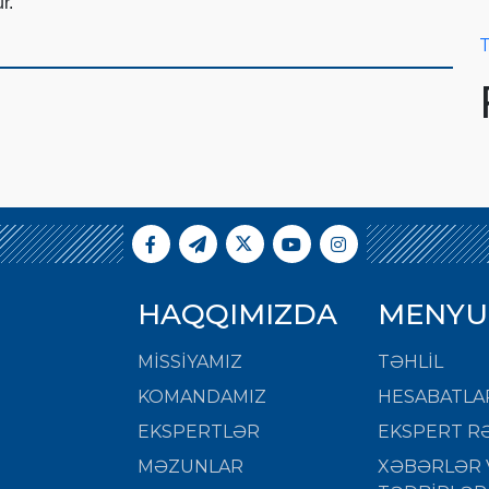
r.
T
HAQQIMIZDA
MENYU
MISSIYAMIZ
TƏHLİL
KOMANDAMIZ
HESABATLA
EKSPERTLƏR
EKSPERT RƏ
MƏZUNLAR
XƏBƏRLƏR 