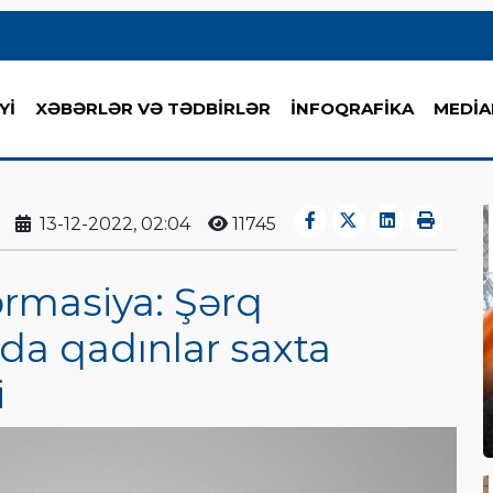
Yİ
XƏBƏRLƏR VƏ TƏDBİRLƏR
İNFOQRAFİKA
MEDİA
13-12-2022, 02:04
11745
ormasiya: Şərq
da qadınlar saxta
i