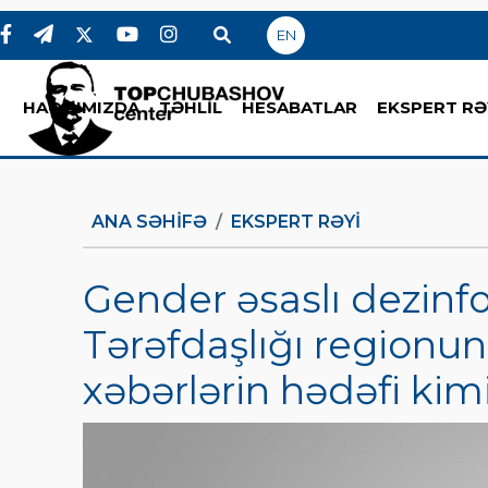
EN
HAQQIMIZDA
TƏHLİL
HESABATLAR
EKSPERT RƏ
ANA SƏHIFƏ
EKSPERT RƏYI
Gender əsaslı dezinf
Tərəfdaşlığı regionun
xəbərlərin hədəfi kim