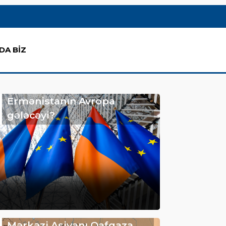
DA BİZ
Ermənistanın Avropa
gələcəyi?
Mərkəzi Asiyanı Qafqaza