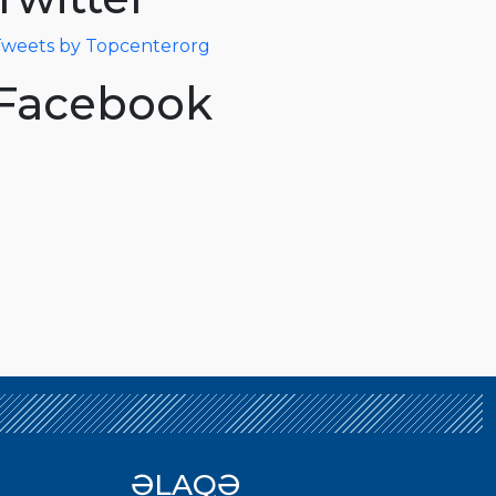
weets by Topcenterorg
Facebook
ƏLAQƏ