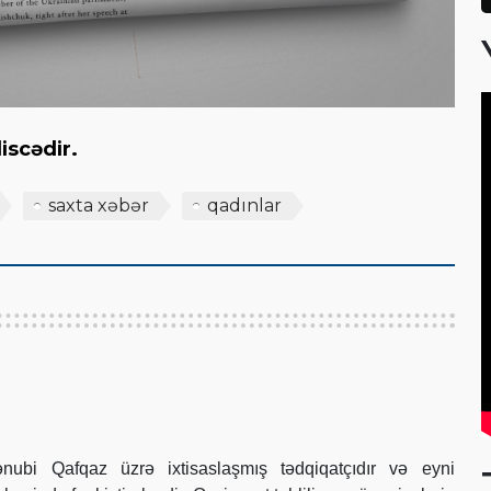
liscədir.
saxta xəbər
qadınlar
bi Qafqaz üzrə ixtisaslaşmış tədqiqatçıdır və eyni