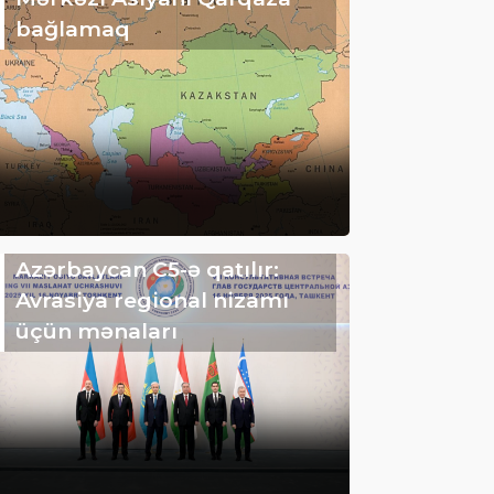
bağlamaq
Azərbaycan C5-ə qatılır:
Avrasiya regional nizamı
üçün mənaları