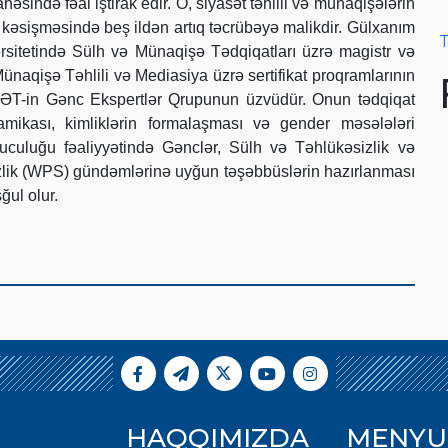
sində fəal iştirak edir. O, siyasət təhlili və münaqişələrin
 kəsişməsində beş ildən artıq təcrübəyə malikdir. Gülxanım
T
rsitetində Sülh və Münaqişə Tədqiqatları üzrə magistr və
naqişə Təhlili və Mediasiya üzrə sertifikat proqramlarının
ƏT-in Gənc Ekspertlər Qrupunun üzvüdür. Onun tədqiqat
mikası, kimliklərin formalaşması və gender məsələləri
ruculuğu fəaliyyətində Gənclər, Sülh və Təhlükəsizlik və
zlik (WPS) gündəmlərinə uyğun təşəbbüslərin hazırlanması
ğul olur.
HAQQIMIZDA
MENYU