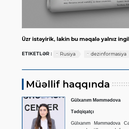
Üzr istəyirik, lakin bu məqalə yalnız ingi
ETIKETLƏR :
Rusiya
dezinformasiya
Müəllif haqqında
Gülxanım Məmmədova
Tədqiqatçı
Gülxanım Məmmədova Cənu