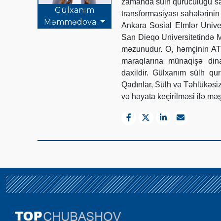
zamanda sülh quruculuğu sahə
Gülxanım
transformasiyası sahələrinin
Məmmədova
Ankara Sosial Elmlər Unive
San Dieqo Universitetində Mü
məzunudur. O, həmçinin AT
maraqlarına münaqişə dina
daxildir. Gülxanım sülh qu
Qadınlar, Sülh və Təhlükəsi
və həyata keçirilməsi ilə məş