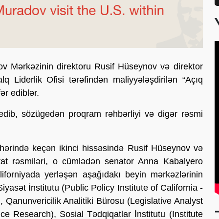
v Mərkəzinin direktoru Rusif Hüseynov və direktor
Liderlik Ofisi tərəfindən maliyyələşdirilən “Açıq
ər ediblər.
 edib, sözügedən proqram rəhbərliyi və digər rəsmi
əhərində keçən ikinci hissəsində Rusif Hüseynov və
 ştat rəsmiləri, o cümlədən senator Anna Kabalyero
iforniyada yerləşən aşağıdakı beyin mərkəzlərinin
Siyasət İnstitutu (Public Policy Institute of California -
, Qanunvericilik Analitiki Bürosu (Legislative Analyst
ce Research), Sosial Tədqiqatlar İnstitutu (Institute