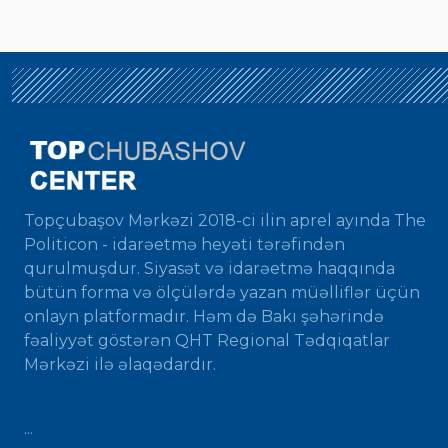
Topçubaşov Mərkəzi 2018-ci ilin aprel ayında The
Politicon - idarəetmə heyəti tərəfindən
qurulmuşdur. Siyasət və idarəetmə haqqında
bütün forma və ölçülərdə yazan müəlliflər üçün
onlayn platformadır. Həm də Bakı şəhərində
fəaliyyət göstərən QHT Regional Tədqiqatlar
Mərkəzi ilə əlaqədardır.
...