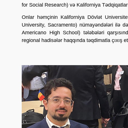
for Social Research) və Kaliforniya Tədqiqatla
Onlar həmçinin Kaliforniya Dövlət Universit
University, Sacramento) nümayəndələri ilə d
Americano High School) tələbələri qarşısı
regional hadisələr haqqında təqdimatla çıxış e