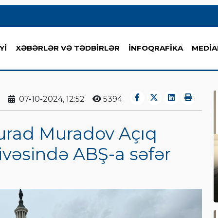
Yİ
XƏBƏRLƏR VƏ TƏDBİRLƏR
İNFOQRAFİKA
MEDİA
07-10-2024, 12:52
5394
urad Muradov Açıq
vəsində ABŞ-a səfər