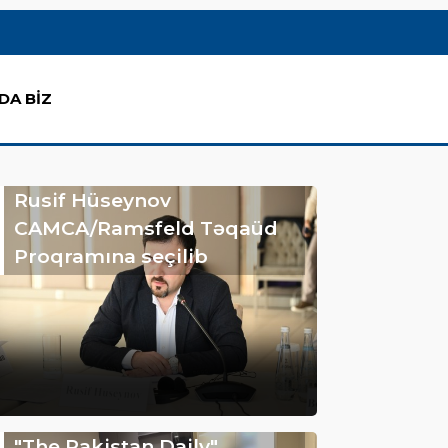
DA BİZ
Rusif Hüseynov
CAMCA/Ramsfeld Təqaüd
Proqramına seçilib
"The Pakistan Daily"