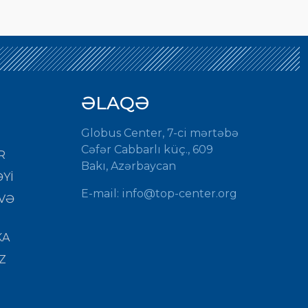
ƏLAQƏ
Globus Center, 7-ci mərtəbə
Cəfər Cabbarlı küç., 609
R
Bakı, Azərbaycan
Yİ
E-mail:
info@top-center.org
VƏ
KA
Z