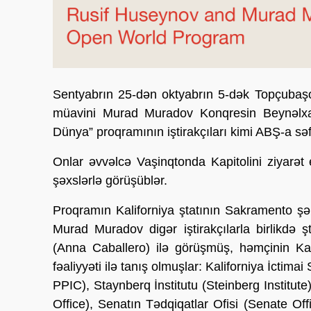
Sentyabrın 25-dən oktyabrın 5-dək Topçubaşo
müavini Murad Muradov Konqresin Beynəlxalq 
Dünya” proqramının iştirakçıları kimi ABŞ-a səf
Onlar əvvəlcə Vaşinqtonda Kapitolini ziyarət
şəxslərlə görüşüblər.
Proqramın Kaliforniya ştatının Sakramento ş
Murad Muradov digər iştirakçılarla birlikdə
(Anna Caballero) ilə görüşmüş, həmçinin Kal
fəaliyyəti ilə tanış olmuşlar: Kaliforniya İctimai 
PPIC), Staynberq İnstitutu (Steinberg Institute)
Office), Senatın Tədqiqatlar Ofisi (Senate Offi