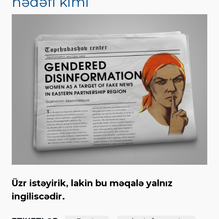
hədəfi kimi
Üzr istəyirik, lakin bu məqalə yalnız
ingiliscədir.