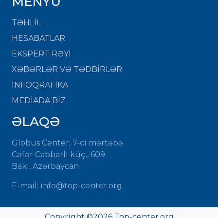
MENYU
TƏHLİL
HESABATLAR
EKSPERT RƏYİ
XƏBƏRLƏR VƏ TƏDBİRLƏR
İNFOQRAFİKA
MEDİADA BİZ
ƏLAQƏ
Globus Center, 7-ci mərtəbə
Cəfər Cabbarlı küç., 609
Bakı, Azərbaycan
E-mail:
info@top-center.org
Copyright ©
2026
Top-center.org