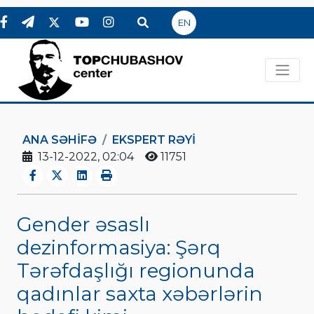
EN
ANA SƏHIFƏ
EKSPERT RƏYI
13-12-2022, 02:04
11751
Gender əsaslı
dezinformasiya: Şərq
Tərəfdaşlığı regionunda
qadınlar saxta xəbərlərin