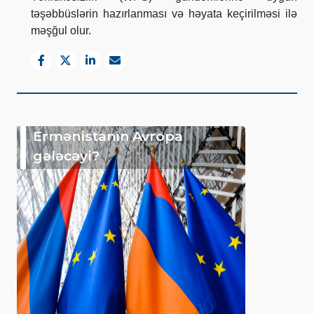
təşəbbüslərin hazırlanması və həyata keçirilməsi ilə
məşğul olur.
Ermənistanın Avropa
gələcəyi?