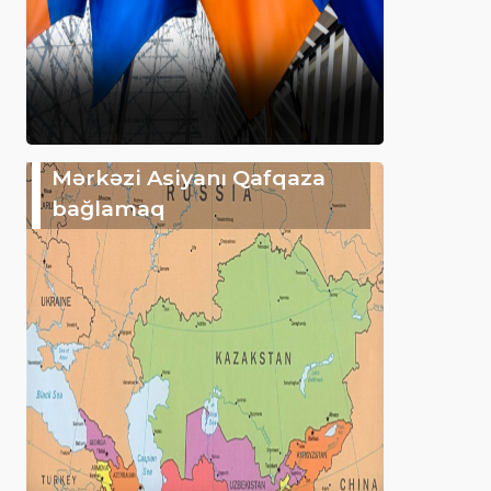
Mərkəzi Asiyanı Qafqaza
bağlamaq