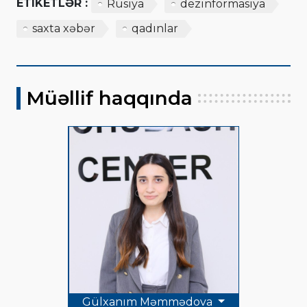
ETIKETLƏR :
Rusiya
dezinformasiya
saxta xəbər
qadınlar
Müəllif haqqında
Gülxanım Məmmədova