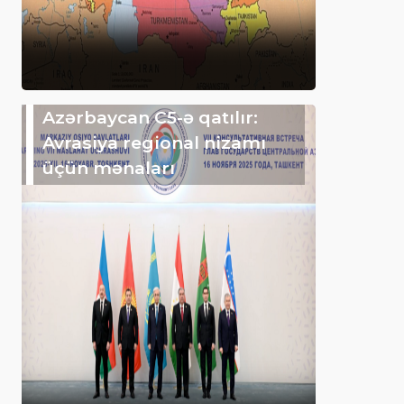
Azərbaycan C5-ə qatılır:
Avrasiya regional nizamı
üçün mənaları