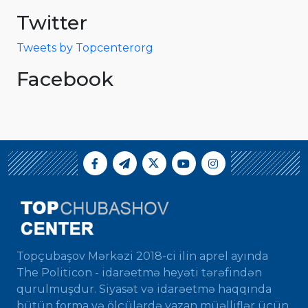
Twitter
Tweets by Topcenterorg
Facebook
Topçubaşov Mərkəzi 2018-ci ilin aprel ayında
The Politicon - idarəetmə heyəti tərəfindən
qurulmuşdur. Siyasət və idarəetmə haqqında
bütün forma və ölçülərdə yazan müəlliflər üçün