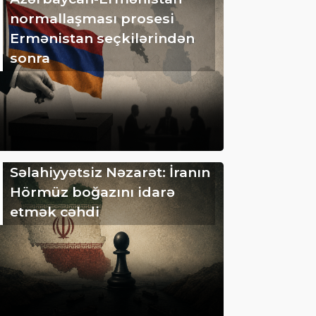
normallaşması prosesi
Ermənistan seçkilərindən
sonra
Səlahiyyətsiz Nəzarət: İranın
Hörmüz boğazını idarə
etmək cəhdi