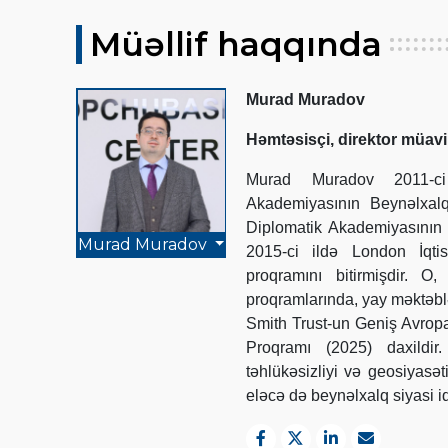
Müəllif haqqında
Murad Muradov
Həmtəsisçi, direktor müavi
Murad Muradov 2011-ci 
Akademiyasının Beynəlxalq
Diplomatik Akademiyasının 
Murad Muradov
2015-ci ildə London İqti
proqramını bitirmişdir. 
proqramlarında, yay məktəbl
Smith Trust-un Geniş Avrop
Proqramı (2025) daxildir
təhlükəsizliyi və geosiyasə
eləcə də beynəlxalq siyasi iq