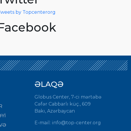
weets by Topcenterorg
Facebook
ƏLAQƏ
Globus Center, 7-ci mərtəbə
Cəfər Cabbarlı küç., 609
R
Bakı, Azərbaycan
Yİ
E-mail:
info@top-center.org
VƏ