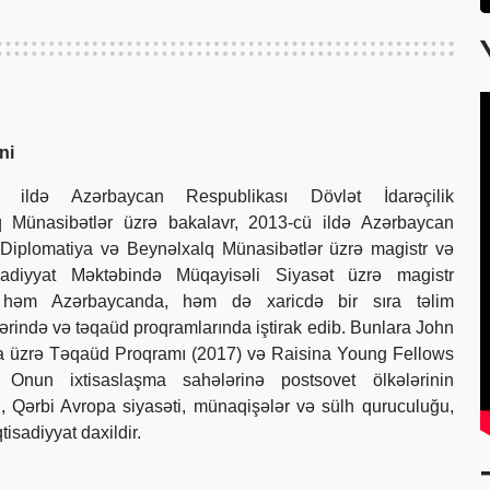
ni
ildə Azərbaycan Respublikası Dövlət İdarəçilik
 Münasibətlər üzrə bakalavr, 2013-cü ildə Azərbaycan
Diplomatiya və Beynəlxalq Münasibətlər üzrə magistr və
sadiyyat Məktəbində Müqayisəli Siyasət üzrə magistr
O, həm Azərbaycanda, həm də xaricdə bir sıra təlim
ərində və təqaüd proqramlarında iştirak edib. Bunlara John
a üzrə Təqaüd Proqramı (2017) və Raisina Young Fellows
. Onun ixtisaslaşma sahələrinə postsovet ölkələrinin
ti, Qərbi Avropa siyasəti, münaqişələr və sülh quruculuğu,
tisadiyyat daxildir.