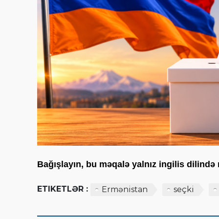
Bağışlayın, bu məqalə yalnız ingilis dilind
ETIKETLƏR :
Ermənistan
seçki