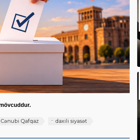
ə mövcuddur.
Cənubi Qafqaz
daxili siyasət