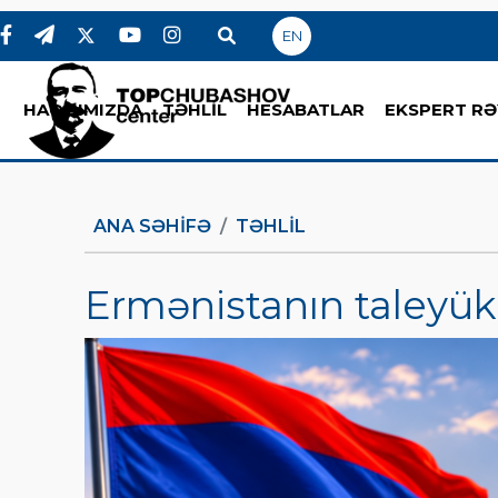
EN
HAQQIMIZDA
TƏHLİL
HESABATLAR
EKSPERT RƏ
ANA SƏHIFƏ
TƏHLİL
Ermənistanın taleyükl