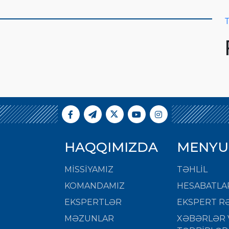
T
HAQQIMIZDA
MENYU
MISSIYAMIZ
TƏHLİL
KOMANDAMIZ
HESABATLA
EKSPERTLƏR
EKSPERT RƏ
MƏZUNLAR
XƏBƏRLƏR 