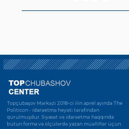
Topçubaşov Mərkəzi 2018-ci ilin aprel ayında The
Politicon - idarəetmə heyəti tərəfindən
qurulmuşdur. Siyasət və idarəetmə haqqında
bütün forma və ölçülərdə yazan müəlliflər üçün