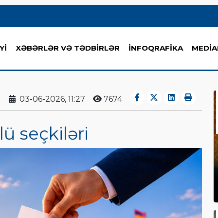
Yİ
XƏBƏRLƏR VƏ TƏDBİRLƏR
İNFOQRAFİKA
MEDİA
03-06-2026, 11:27
7674
ü seçkiləri