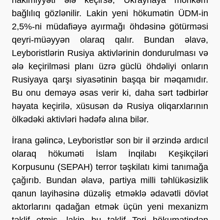
bağlılıq gözlənilir. Lakin yeni hökumətin ÜDM-in
2,5%-ni müdafiəyə ayırmağı öhdəsinə götürməsi
qeyri-müəyyən olaraq qalır. Bundan əlavə,
Leyboristlərin Rusiya aktivlərinin dondurulması və
ələ keçirilməsi planı üzrə güclü öhdəliyi onların
Rusiyaya qarşı siyasətinin başqa bir məqamıdır.
Bu onu deməyə əsas verir ki, daha sərt tədbirlər
həyata keçirilə, xüsusən də Rusiya oliqarxlarının
ölkədəki aktivləri hədəfə alına bilər.
İrana gəlincə, Leyboristlər son bir il ərzində ardıcıl
olaraq hökuməti İslam İnqilabı Keşikçiləri
Korpusunu (SEPAH) terror təşkilatı kimi tanımağa
çağırıb. Bundan əlavə, partiya milli təhlükəsizlik
qanun layihəsinə düzəliş etməklə ədavətli dövlət
aktorlarını qadağan etmək üçün yeni mexanizm
təklif etmiş, lakin bu təklif Tori hökumətindən