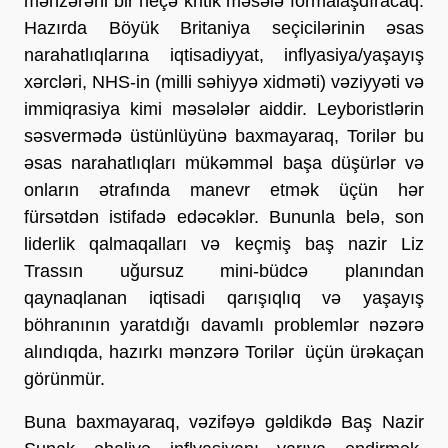
mənzərəni bir neçə kritik məsələ formalaşdıracaq.
Hazırda Böyük Britaniya seçicilərinin əsas
narahatlıqlarına iqtisadiyyat, inflyasiya/yaşayış
xərcləri, NHS-in (milli səhiyyə xidməti) vəziyyəti və
immiqrasiya kimi məsələlər aiddir. Leyboristlərin
səsvermədə üstünlüyünə baxmayaraq, Torilər bu
əsas narahatlıqları mükəmməl başa düşürlər və
onların ətrafında manevr etmək üçün hər
fürsətdən istifadə edəcəklər. Bununla belə, son
liderlik qalmaqalları və keçmiş baş nazir Liz
Trassın uğursuz mini-büdcə planından
qaynaqlanan iqtisadi qarışıqlıq və yaşayış
böhranının yaratdığı davamlı problemlər nəzərə
alındıqda, hazırkı mənzərə Torilər üçün ürəkaçan
görünmür.
Buna baxmayaraq, vəzifəyə gəldikdə Baş Nazir