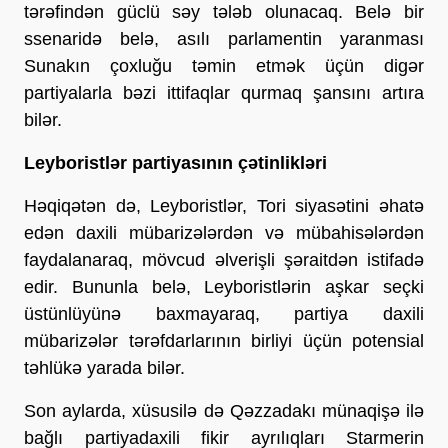
tərəfindən güclü səy tələb olunacaq. Belə bir
ssenaridə belə, asılı parlamentin yaranması
Sunakın çoxluğu təmin etmək üçün digər
partiyalarla bəzi ittifaqlar qurmaq şansını artıra
bilər.
Leyboristlər partiyasının çətinlikləri
Həqiqətən də, Leyboristlər, Tori siyasətini əhatə
edən daxili mübarizələrdən və mübahisələrdən
faydalanaraq, mövcud əlverişli şəraitdən istifadə
edir. Bununla belə, Leyboristlərin aşkar seçki
üstünlüyünə baxmayaraq, partiya daxili
mübarizələr tərəfdarlarının birliyi üçün potensial
təhlükə yarada bilər.
Son aylarda, xüsusilə də Qəzzadakı münaqişə ilə
bağlı partiyadaxili fikir ayrılıqları Starmerin