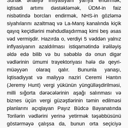
Sunak əhaliyə inflyasiyanı yarıya endirmək,
iqtisadi artımı dəstəkləmək, ÜDM-in faiz
nisbətində borcları endirmək, NHS-in gözləmə
siyahılarını azaltmaq və La-Manş kanalında kiçik
qayıq keçidlərini məhdudlaşdırmaq kimi beş əsas
vəd vermişdir. Hazırda o, verdiyi 5 vəddən yalnız
inflyasiyanın azaldılması istiqamətində irəliləyiş
əldə edə bilib və bu səbəblə də onun digər
vədlərinin ümumi trayektoriyası hələ də qeyri-
müəyyən olaraq qalır. Bununla yanaşı,
İqtisadiyyat və maliyyə naziri Ceremi Hantın
(Jeremy Hunt) vergi yükünün yüngülləşdirilməsi,
milli sığorta dərəcələrinin aşağı salınması və
biznes üçün vergi güzəştlərinin təmin edilməsi
planlarını açıqlayan Payız Büdcə Bəyanatında
Torilərin vədlərini yerinə yetirmək təşəbbüsünü
göstərməyə çalışsa da, bunun orta seçiciyə