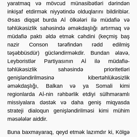
yaratmaq və mövcud münasibətləri dərindən
inkişaf etdirmək niyyətində olduqlarını bildiriblər.
Əsas diqqət burda Aİ ölkələri ilə müdafiə və
təhlükəsizlik sahəsində əməkdaşlığı artırmaq və
müdafiə paktı əldə etmək cəhdini (keçmiş baş
nazir Conson tərəfindən rədd edilmiş
təşəbbüsdür) gücləndirməkdir. Bundan əlavə,
Leyboristlər Partiyasının Aİ ilə müdafiə-
təhlükəsizlik sahəsində prioritetləri
genişləndirilməsinə kibertəhlükəsizlik
əməkdaşlığı, Balkan və ya Somali kimi
regionlarda Aİ-nin rəhbərlik etdiyi sülhməramlı
missiyalara dəstək və daha geniş miqyasda
strateji dialoqun genişləndirilməsi kimi mühim
məsələlər aiddir.
Buna baxmayaraq, qeyd etmək lazımdır ki, Kölgə