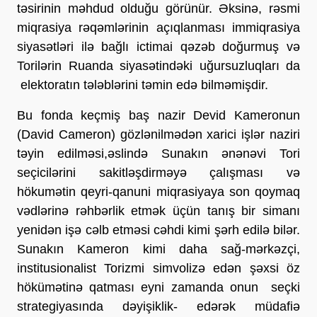
təsirinin məhdud olduğu görünür. Əksinə, rəsmi
miqrasiya rəqəmlərinin açıqlanması immiqrasiya
siyasətləri ilə bağlı ictimai qəzəb doğurmuş və
Torilərin Ruanda siyasətindəki uğursuzluqları da
elektoratın tələblərini təmin edə bilməmişdir.
Bu fonda keçmiş baş nazir Devid Kameronun
(David Cameron) gözlənilmədən xarici işlər naziri
təyin edilməsi,əslində Sunakın ənənəvi Tori
seçicilərini sakitləşdirməyə çalışması və
hökumətin qeyri-qanuni miqrasiyaya son qoymaq
vədlərinə rəhbərlik etmək üçün tanış bir simanı
yenidən işə cəlb etməsi cəhdi kimi şərh edilə bilər.
Sunakın Kameron kimi daha sağ-mərkəzçi,
institusionalist Torizmi simvolizə edən şəxsi öz
hökümətinə qatması eyni zamanda onun seçki
strategiyasında dəyişiklik- edərək müdafiə