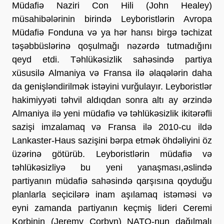
Müdafiə Naziri Con Hili (John Healey)
müsahibələrinin birində Leyboristlərin Avropa
Müdafiə Fonduna və ya hər hansı birgə təchizat
təşəbbüslərinə qoşulmağı nəzərdə tutmadığını
qeyd etdi. Təhlükəsizlik sahəsində partiya
xüsusilə Almaniya və Fransa ilə əlaqələrin daha
da genişləndirilmək istəyini vurğulayır. Leyboristlər
hakimiyyəti təhvil aldıqdan sonra altı ay ərzində
Almaniya ilə yeni müdafiə və təhlükəsizlik ikitərəfli
sazişi imzalamaq və Fransa ilə 2010-cu ildə
Lankaster-Haus sazişini bərpa etmək öhdəliyini öz
üzərinə götürüb. Leyboristlərin müdafiə və
təhlükəsizliyə bu yeni yanaşması,əslində
partiyanın müdafiə sahəsində qarşısına qoyduğu
planlarla seçicilərə inam aşılamaq istəməsi və
eyni zamanda partiyanın keçmiş lideri Ceremi
Korbinin (Jeremy Corbyn) NATO-nun dağılmalı