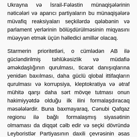
Ukrayna və İsrail-Fələstin münaqişələrinin
nəticələri və aparıcı partiyaların bu münaqişələrə
müvafiq reaksiyaları seçkilərdə qələbənin və
parlament yerlərinin bölüşdürülməsinin miqyasını
müəyyən etmək üçün həlledici amillər olacaq.
Starmerin prioritetləri, o cümlədən AB ilə
gücləndirilmiş təhlükəsizlik və müdafiə
əməkdaşlığının qurulması, ticarət danışıqlarına
yenidən baxılması, daha güclü qlobal ittifaqların
qurulması və korrupsiya, kleptokratiya və ətraf
mühitə qarşı daha sərt mövqe tutması onun
hakimiyyətdə olduğu ilk ilini formalaşdıracaq
məsələlərdir. Buna baxmayaraq, Cənubi Qafqaz
regionu ilə bağlı formalaşmış siyasətinin
olmaması da diqqət cəlb edir və seçki dövründə
Leyboristlər Partiyasının daxili çevrəsinin əsas