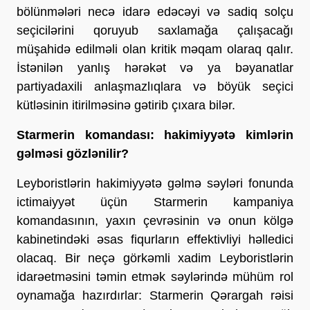
bölünmələri necə idarə edəcəyi və sadiq solçu
seçicilərini qoruyub saxlamağa çalışacağı
müşahidə edilməli olan kritik məqam olaraq qalır.
İstənilən yanlış hərəkət və ya bəyanatlar
partiyadaxili anlaşmazlıqlara və böyük seçici
kütləsinin itirilməsinə gətirib çıxara bilər.
Starmerin komandası: hakimiyyətə kimlərin
gəlməsi gözlənilir?
Leyboristlərin hakimiyyətə gəlmə səyləri fonunda
ictimaiyyət üçün Starmerin kampaniya
komandasının, yaxın çevrəsinin və onun kölgə
kabinetindəki əsas fiqurların effektivliyi həlledici
olacaq. Bir neçə görkəmli xadim Leyboristlərin
idarəetməsini təmin etmək səylərində mühüm rol
oynamağa hazırdırlar: Starmerin Qərargah rəisi