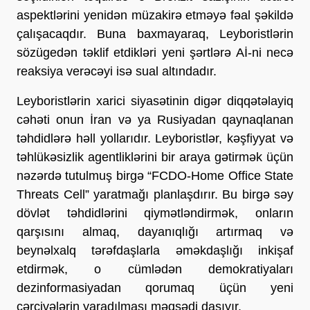
aspektlərini yenidən müzakirə etməyə fəal şəkildə
çalışacaqdır. Buna baxmayaraq, Leyboristlərin
sözügedən təklif etdikləri yeni şərtlərə Aİ-ni necə
reaksiya verəcəyi isə sual altındadır.
Leyboristlərin xarici siyasətinin digər diqqətəlayiq
cəhəti onun İran və ya Rusiyadan qaynaqlanan
təhdidlərə həll yollarıdır. Leyboristlər, kəşfiyyat və
təhlükəsizlik agentliklərini bir araya gətirmək üçün
nəzərdə tutulmuş birgə “FCDO-Home Office State
Threats Cell” yaratmağı planlaşdırır. Bu birgə səy
dövlət təhdidlərini qiymətləndirmək, onların
qarşısını almaq, dayanıqlığı artırmaq və
beynəlxalq tərəfdaşlarla əməkdaşlığı inkişaf
etdirmək, o cümlədən demokratiyaları
dezinformasiyadan qorumaq üçün yeni
çərçivələrin yaradılması məqsədi daşıyır.