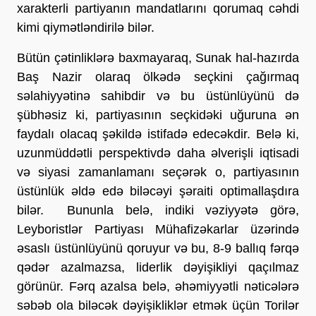
xarakterli partiyanın mandatlarını qorumaq cəhdi
kimi qiymətləndirilə bilər.
Bütün çətinliklərə baxmayaraq, Sunak hal-hazırda
Baş Nazir olaraq ölkədə seçkini çağırmaq
səlahiyyətinə sahibdir və bu üstünlüyünü də
şübhəsiz ki, partiyasının seçkidəki uğuruna ən
faydalı olacaq şəkildə istifadə edecəkdir. Belə ki,
uzunmüddətli perspektivdə daha əlverişli iqtisadi
və siyasi zamanlamanı seçərək o, partiyasının
üstünlük əldə edə biləcəyi şəraiti optimallaşdıra
bilər. Bununla belə, indiki vəziyyətə görə,
Leyboristlər Partiyası Mühafizəkarlar üzərində
əsaslı üstünlüyünü qoruyur və bu, 8-9 ballıq fərqə
qədər azalmazsa, liderlik dəyişikliyi qaçılmaz
görünür. Fərq azalsa belə, əhəmiyyətli nəticələrə
səbəb ola biləcək dəyişikliklər etmək üçün Torilər