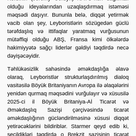
olduğu ideyalarından uzaqlaşdırmaq istəməsi
məqsədi daşıyır. Bununla belə, diqqət yetirmək
vacib olan şey, Leyboristlərin sözügedən güclü
tərəfdaşlıq və ittifaqlar yaratmaq vurğusunun
mütəffiqi olduğu ABŞ, Fransa kimi ölkələrdə
hakimiyyətə sağçı liderlər gəldiyi təqdirdə necə
dəyişəcəyidir.
Təhlükəsizlik sahəsində əməkdaşlığa əlavə
olaraq, Leyboristlər strukturlaşdırılmış dialoq
vasitəsilə Böyük Britaniyanın Avropa ilə əlaqələrini
yenidən qurmaq məqsədini vurğulayır və xüsusilə
2025-ci il Böyük Britaniya-Aİ Ticarət və
Əməkdaşlıq Sazişi çərçivəsində ticarət
əməkdaşlığının gücləndirilməsinə xüsusi diqqət
yetirəcəklərini bildiriblər. Starmer qeyd edib ki,
seçildikləri təqdirdə o Brekzit sazişinin ticarət