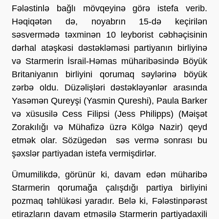
Fələstinlə bağlı mövqeyinə görə istefa verib.
Həqiqətən də, noyabrın 15-də keçirilən
səsvermədə təxminən 10 leyborist cəbhəçisinin
dərhal atəşkəsi dəstəkləməsi partiyanın birliyinə
və Starmerin İsrail-Həmas müharibəsində Böyük
Britaniyanın birliyini qorumaq səylərinə böyük
zərbə oldu. Düzəlişləri dəstəkləyənlər arasında
Yasəmən Qureyşi (Yasmin Qureshi), Paula Barker
və xüsusilə Cess Filipsi (Jess Philipps) (Məişət
Zorakılığı və Mühafizə üzrə Kölgə Nazir) qeyd
etmək olar. Sözügedən səs vermə sonrası bu
şəxslər partiyadan istefa vermişdirlər.
Ümumilikdə, görünür ki, davam edən müharibə
Starmerin qorumağa çalışdığı partiya birliyini
pozmaq təhlükəsi yaradır. Belə ki, Fələstinpərəst
etirazların davam etməsilə Starmerin partiyadaxili