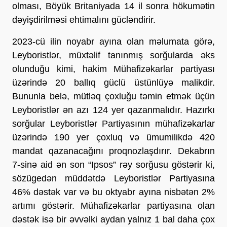
olması, Böyük Britaniyada 14 il sonra hökumətin
dəyişdirilməsi ehtimalını gücləndirir.
2023-cü ilin noyabr ayına olan məlumata görə,
Leyboristlər, müxtəlif tanınmış sorğularda əks
olunduğu kimi, hakim Mühafizəkarlar partiyası
üzərində 20 ballıq güclü üstünlüyə malikdir.
Bununla belə, mütləq çoxluğu təmin etmək üçün
Leyboristlər ən azı 124 yer qazanmalıdır. Hazırkı
sorğular Leyboristlər Partiyasının mühafizəkarlar
üzərində 190 yer çoxluq və ümumilikdə 420
mandat qazanacağını proqnozlaşdırır. Dekabrın
7-sinə aid ən son “Ipsos” rəy sorğusu göstərir ki,
sözügedən müddətdə Leyboristlər Partiyasına
46% dəstək var və bu oktyabr ayına nisbətən 2%
artımı göstərir. Mühafizəkarlar partiyasına olan
dəstək isə bir əvvəlki aydan yalnız 1 bal daha çox