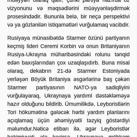
vizyonunu və məqsədlərini müəyyənləşdirmək
prosesindədir. Bununla belə, bir neçə perspektivi
və ya gözlənilən istiqamətləri vurğulamaq vacibdir.
Rusiyaya münasibətdə Starmer özünü partiyanın
keçmiş lideri Ceremi Korbin və onun Britaniyanın
Rusiya-Ukrayna müharibəsindəki rolunu tənqid
edən baxışlarından çox uzaqlaşıdırb. Buna misal
olaraq, dekabrın 21-də Starmer Estoniyada
yerləşən Böyük Britaniya əsgərlərinə baş çəkən
Starmer partiyasının NATO-ya sadiqliyini
vurğulayaraq, Ukraynaya yardıml dəstəkləməyə
hazır olduğunu bildirib. Ümumilikdə, Leyboristlərin
Tori hökumətinə gələcək hərbi yardım planlarını
açıqlamaq üçün əhəmiyyətli təzyiq göstərdiyi
məlumdur.Nəticə etibarı ilə, əgər Leyboristlər
hakimiyyəti ələ keçirsə, Ukraynaya möhkəm