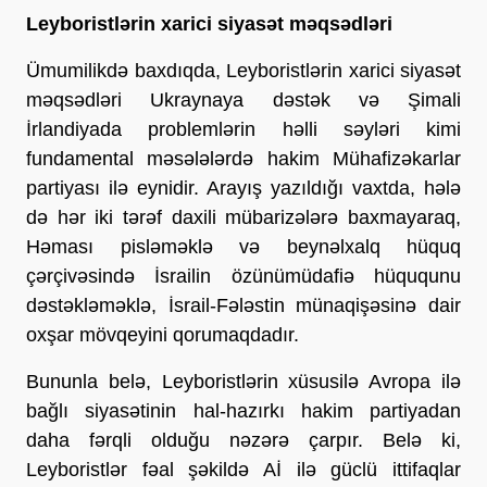
Leyboristlərin xarici siyasət məqsədləri
Ümumilikdə baxdıqda, Leyboristlərin xarici siyasət
məqsədləri Ukraynaya dəstək və Şimali
İrlandiyada problemlərin həlli səyləri kimi
fundamental məsələlərdə hakim Mühafizəkarlar
partiyası ilə eynidir. Arayış yazıldığı vaxtda, hələ
də hər iki tərəf daxili mübarizələrə baxmayaraq,
Həması pisləməklə və beynəlxalq hüquq
çərçivəsində İsrailin özünümüdafiə hüququnu
dəstəkləməklə, İsrail-Fələstin münaqişəsinə dair
oxşar mövqeyini qorumaqdadır.
Bununla belə, Leyboristlərin xüsusilə Avropa ilə
bağlı siyasətinin hal-hazırkı hakim partiyadan
daha fərqli olduğu nəzərə çarpır. Belə ki,
Leyboristlər fəal şəkildə Aİ ilə güclü ittifaqlar