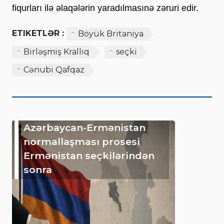
fiqurları ilə əlaqələrin yaradılmasınə zəruri edir.
ETIKETLƏR :
Böyük Britaniya
Birləşmiş Krallıq
seçki
Cənubi Qafqaz
Azərbaycan-Ermənistan
normallaşması prosesi
Ermənistan seçkilərindən
sonra