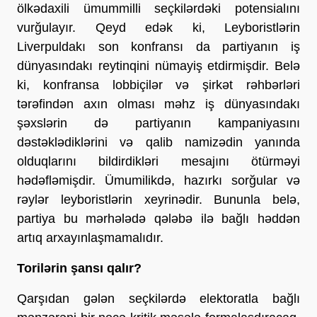
ölkədaxili ümummilli seçkilərdəki potensialını
vurğulayır. Qeyd edək ki, Leyboristlərin
Liverpuldakı son konfransı da partiyanın iş
dünyasındakı reytinqini nümayiş etdirmişdir. Belə
ki, konfransa lobbiçilər və şirkət rəhbərləri
tərəfindən axın olması məhz iş dünyasındakı
şəxslərin də partiyanın kampaniyasını
dəstəklədiklərini və qalib namizədin yanında
olduqlarını bildirdikləri mesajını ötürməyi
hədəfləmişdir. Ümumilikdə, hazırkı sorğular və
rəylər leyboristlərin xeyrinədir. Bununla belə,
partiya bu mərhələdə qələbə ilə bağlı həddən
artıq arxayınlaşmamalıdır.
Torilərin şansı qalır?
Qarşıdan gələn seçkilərdə elektoratla bağlı