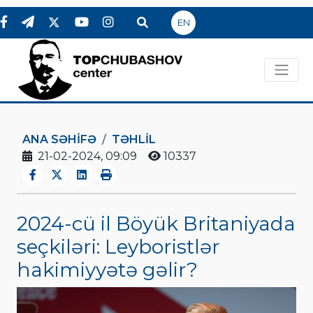
EN
ANA SƏHIFƏ
TƏHLİL
21-02-2024, 09:09
10337
2024-cü il Böyük Britaniyada
seçkiləri: Leyboristlər
hakimiyyətə gəlir?