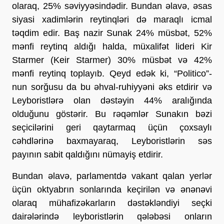
olaraq, 25% səviyyəsindədir. Bundan əlavə, əsas
siyasi xadimlərin reytinqləri də maraqlı icmal
təqdim edir. Baş nazir Sunak 24% müsbət, 52%
mənfi reytinq aldığı halda, müxalifət lideri Kir
Starmer (Keir Starmer) 30% müsbət və 42%
mənfi reytinq toplayıb. Qeyd edək ki, “Politico”-
nun sorğusu da bu əhval-ruhiyyəni əks etdirir və
Leyboristlərə olan dəstəyin 44% aralığında
olduğunu göstərir. Bu rəqəmlər Sunakın bəzi
seçicilərini geri qaytarmaq üçün çoxsaylı
cəhdlərinə baxmayaraq, Leyboristlərin səs
payının sabit qaldığını nümayiş etdirir.
Bundan əlavə, parlamentdə vakant qalan yerlər
üçün oktyabrın sonlarında keçirilən və ənənəvi
olaraq mühafizəkarların dəstəkləndiyi seçki
dairələrində leyboristlərin qələbəsi onların