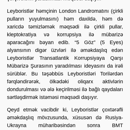
Leyboristlər həmçinin London Landromatını (çirkli
pulların yuyulmasını) həm daxildə, həm də
xaricdə təmizləmək məqsədi ilə çirkli pullar,
kleptokratiya və korrupsiya ilə mübarizə
aparacağını bəyan edib. “5 Göz” (5 Eyes)
alyansının digər üzvləri ilə əməkdaşlıq edən
Leyboristlər Transatlantik Korrupsiyaya Qarşı
Mübarizə Şurasının yaradılması ideyasını da irəli
sürüblər. Bu təşəbbüs Leyboristləri Torilərdən
fərqləndirərək, ölkədəki oliqarx aktivlərin
dondurulması və ələ keçirilməsi ilə bağlı qaydaları
sərtləşdirmək istəməsi məqsədi daşıyır.
Qeyd etmək vacibdir ki, Leyboristlər çoxtərəfli
əməkdaşlıq mövzusunda, xüsusən də Rusiya-
Ukrayna müharibəsindən sonra BMT