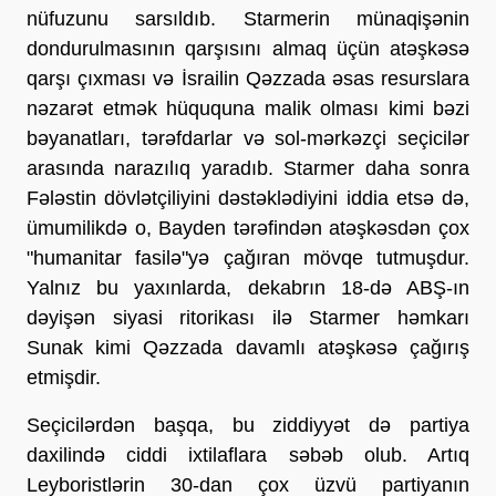
nüfuzunu sarsıldıb. Starmerin münaqişənin
dondurulmasının qarşısını almaq üçün atəşkəsə
qarşı çıxması və İsrailin Qəzzada əsas resurslara
nəzarət etmək hüququna malik olması kimi bəzi
bəyanatları, tərəfdarlar və sol-mərkəzçi seçicilər
arasında narazılıq yaradıb. Starmer daha sonra
Fələstin dövlətçiliyini dəstəklədiyini iddia etsə də,
ümumilikdə o, Bayden tərəfindən atəşkəsdən çox
"humanitar fasilə"yə çağıran mövqe tutmuşdur.
Yalnız bu yaxınlarda, dekabrın 18-də ABŞ-ın
dəyişən siyasi ritorikası ilə Starmer həmkarı
Sunak kimi Qəzzada davamlı atəşkəsə çağırış
etmişdir.
Seçicilərdən başqa, bu ziddiyyət də partiya
daxilində ciddi ixtilaflara səbəb olub. Artıq
Leyboristlərin 30-dan çox üzvü partiyanın