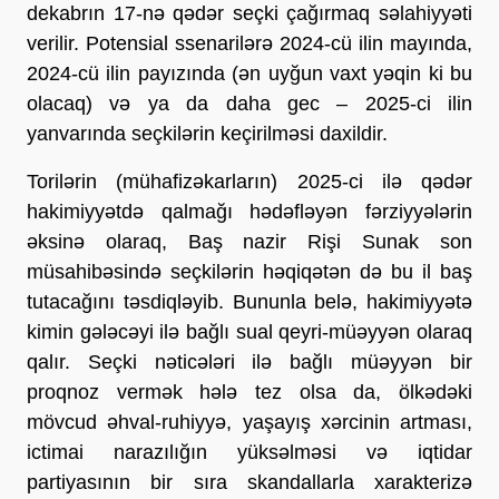
dekabrın 17-nə qədər seçki çağırmaq səlahiyyəti
verilir. Potensial ssenarilərə 2024-cü ilin mayında,
2024-cü ilin payızında (ən uyğun vaxt yəqin ki bu
olacaq) və ya da daha gec – 2025-ci ilin
yanvarında seçkilərin keçirilməsi daxildir.
Torilərin (mühafizəkarların) 2025-ci ilə qədər
hakimiyyətdə qalmağı hədəfləyən fərziyyələrin
əksinə olaraq, Baş nazir Rişi Sunak son
müsahibəsində seçkilərin həqiqətən də bu il baş
tutacağını təsdiqləyib. Bununla belə, hakimiyyətə
kimin gələcəyi ilə bağlı sual qeyri-müəyyən olaraq
qalır. Seçki nəticələri ilə bağlı müəyyən bir
proqnoz vermək hələ tez olsa da, ölkədəki
mövcud əhval-ruhiyyə, yaşayış xərcinin artması,
ictimai narazılığın yüksəlməsi və iqtidar
partiyasının bir sıra skandallarla xarakterizə