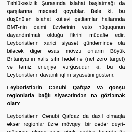
Təhlükəsizlik Şurasında islahat başlatmağı da
qarşılarına məqsəd qoyublar. Belə ki, bu
düşünülən islahat kütləvi qətliamlar hallarında
BMT-nin daimi üzvlərinin veto hüququnun
dayandırılmalı olduğu fikrini müdafiə edir.
Leyboristlərin xarici siyasət gündəmində ola
biləcək digər əsas mövzu onların Böyük
Britaniyanın xalis sıfır hədəfinə (net zero target)
və təmiz enerjiyə vurğusudur ki, bu da
Leyboristlərin davamlı iqlim siyasətini göstərir.
Leyboristlərin Cənubi Qafqaz və qonşu
regionlarla bağlı siyasətindən nə gözləmək
olar?
Leyboristlərin Cənubi Qafqaz da daxil olmaqla
əksər regionlar üzrə mövqeyi bir qədər qeyri-
müəyyən olaraq qalır, çünki partiya hazırda öz