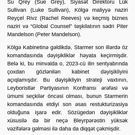
Su Qrey (Sue Grey), Siyasət Direktoru Lük
Sullivan (Luke Sullivan), Kölgə maliyyə naziri
Reyçel Rivz (Rachel Reeves) və keçmiş biznes
naziri və “Global Counsel” təşkilatının sədri Piter
Mandelson (Peter Mandelson).
Kölgə Kabinetinə gəldikdə, Starmer son illərdə öz
komandasında dəyişikliklər həyata keçirmişdir.
Belə ki, bu minvalda o, 2023-cü ilin sentyabrında
çoxdan gözlənilən kabinet dəyişikliyini
açıqlamışdır. Bu dəyişikliyin strateji vaxtının,
Leyboristlər Partiyasının Konfransı ərəfəsi və
ümumi seçkilər öncəsi olması, bunun Starmerin
komandasında etdiyi son əsas restukturizasiya
olduğuna işarə edir. Sözügedən dəyişikliklər
xüsusilə də bir neçə Bleyrpərəstin yüksək
vəzifələrə gəlməsi ilə daha da diqqət çəkmişdir.