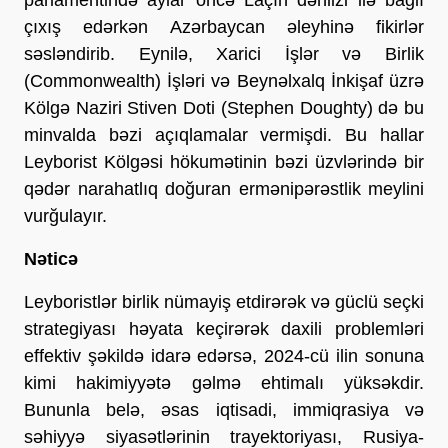
çıxış edərkən Azərbaycan əleyhinə fikirlər
səsləndirib. Eynilə, Xarici İşlər və Birlik
(Commonwealth) İşləri və Beynəlxalq İnkişaf üzrə
Kölgə Naziri Stiven Doti (Stephen Doughty) də bu
minvalda bəzi açıqlamalar vermişdi. Bu hallar
Leyborist Kölgəsi hökumətinin bəzi üzvlərində bir
qədər narahatlıq doğuran ermənipərəstlik meylini
vurğulayır.
Nəticə
Leyboristlər birlik nümayiş etdirərək və güclü seçki
strategiyası həyata keçirərək daxili problemləri
effektiv şəkildə idarə edərsə, 2024-cü ilin sonuna
kimi hakimiyyətə gəlmə ehtimalı yüksəkdir.
Bununla belə, əsas iqtisadi, immiqrasiya və
səhiyyə siyasətlərinin trayektoriyası, Rusiya-