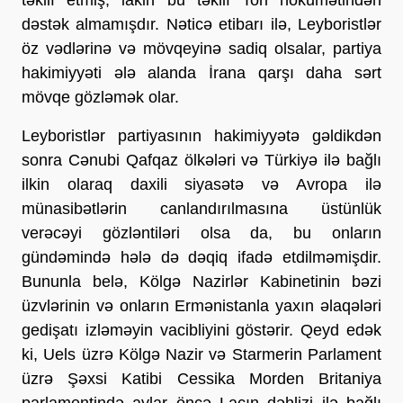
dəstək almamışdır. Nəticə etibarı ilə, Leyboristlər
öz vədlərinə və mövqeyinə sadiq olsalar, partiya
hakimiyyəti ələ alanda İrana qarşı daha sərt
mövqe gözləmək olar.
Leyboristlər partiyasının hakimiyyətə gəldikdən
sonra Cənubi Qafqaz ölkələri və Türkiyə ilə bağlı
ilkin olaraq daxili siyasətə və Avropa ilə
münasibətlərin canlandırılmasına üstünlük
verəcəyi gözləntiləri olsa da, bu onların
gündəmində hələ də dəqiq ifadə etdilməmişdir.
Bununla belə, Kölgə Nazirlər Kabinetinin bəzi
üzvlərinin və onların Ermənistanla yaxın əlaqələri
gedişatı izləməyin vacibliyini göstərir. Qeyd edək
ki, Uels üzrə Kölgə Nazir və Starmerin Parlament
üzrə Şəxsi Katibi Cessika Morden Britaniya
parlamentində aylar öncə Laçın dəhlizi ilə bağlı