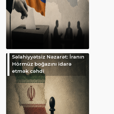
Səlahiyyətsiz Nəzarət: İranın
Hörmüz boğazını idarə
etmək cəhdi