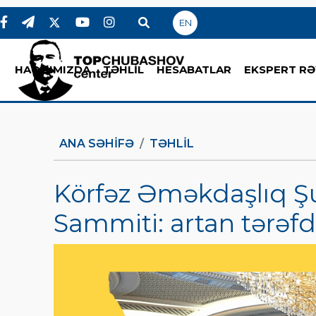
EN
HAQQIMIZDA
TƏHLİL
HESABATLAR
EKSPERT RƏ
ANA SƏHIFƏ
TƏHLİL
Körfəz Əməkdaşlıq Şu
Sammiti: artan tərəfd