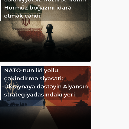
Hörmüz boğazını idarə
etmək cəhdi
NATO-nun iki yollu
çəkindirmə siyasəti:
Ukraynaya dəstəyin Alyansın
strategiyadasındakı yeri