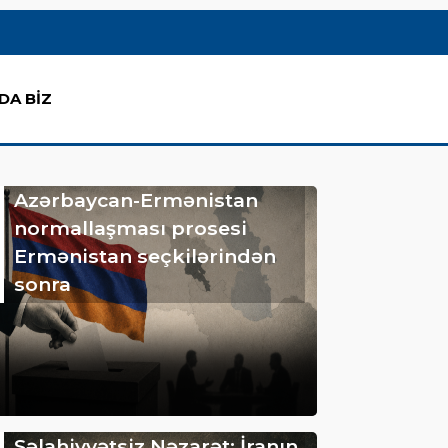
DA BİZ
Azərbaycan-Ermənistan
normallaşması prosesi
Ermənistan seçkilərindən
sonra
Səlahiyyətsiz Nəzarət: İranın