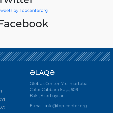
weets by Topcenterorg
Facebook
ƏLAQƏ
Globus Center, 7-ci mərtəbə
Cəfər Cabbarlı küç., 609
R
Bakı, Azərbaycan
Yİ
E-mail:
info@top-center.org
VƏ