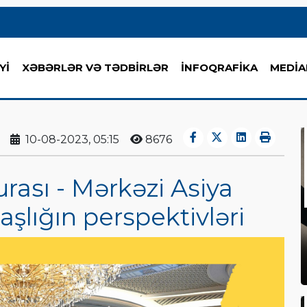
Yİ
XƏBƏRLƏR VƏ TƏDBİRLƏR
İNFOQRAFİKA
MEDİA
10-08-2023, 05:15
8676
rası - Mərkəzi Asiya
aşlığın perspektivləri