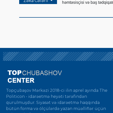
Zəka Cəfərli
həmtəsisçisi və baş tədqiqatç
Topçubaşov Mərkəzi 2018-ci ilin aprel ayında The
Politicon - idarəetmə heyəti tərəfindən
qurulmuşdur. Siyasət və idarəetmə haqqında
bütün forma və ölçülərdə yazan müəlliflər üçün