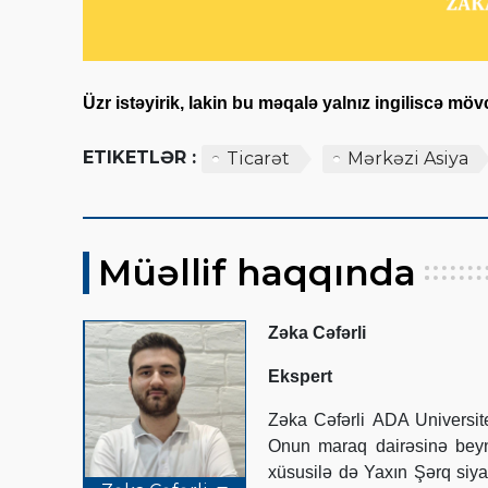
Üzr istəyirik, lakin bu məqalə yalnız ingiliscə mö
ETIKETLƏR :
Ticarət
Mərkəzi Asiya
Müəllif haqqında
Zəka Cəfərli
Ekspert
Zəka Cəfərli ADA Universite
Onun maraq dairəsinə beynəl
xüsusilə də Yaxın Şərq siy