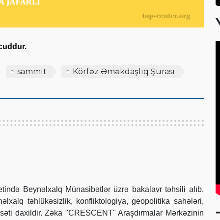
vcuddur.
sammit
Körfəz Əməkdaşlıq Şurası
tində Beynəlxalq Münasibətlər üzrə bakalavr təhsili alıb.
xalq təhlükəsizlik, konfliktologiya, geopolitika sahələri,
asəti daxildir. Zəka "CRESCENT" Araşdırmalar Mərkəzinin