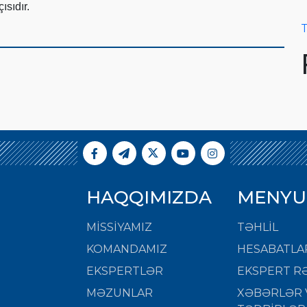
ısıdır.
T
HAQQIMIZDA
MENYU
MISSIYAMIZ
TƏHLİL
KOMANDAMIZ
HESABATLA
EKSPERTLƏR
EKSPERT RƏ
MƏZUNLAR
XƏBƏRLƏR 