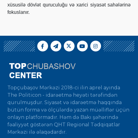
xüsusilə dövlət quruculuğu və xarici siyasət sahələrinə
fokuslanır.
Topçubaşov Mərkəzi 2018-ci ilin aprel ayında
The Politicon - idarəetmə heyəti tərəfindən
qurulmuşdur. Siyasət və idarəetmə haqqında
bütün forma və ölçülərdə yazan müəlliflər üçün
onlayn platformadır. Həm də Bakı şəhərində
fəaliyyət göstərən QHT Regional Tədqiqatlar
Mərkəzi ilə əlaqədardır.