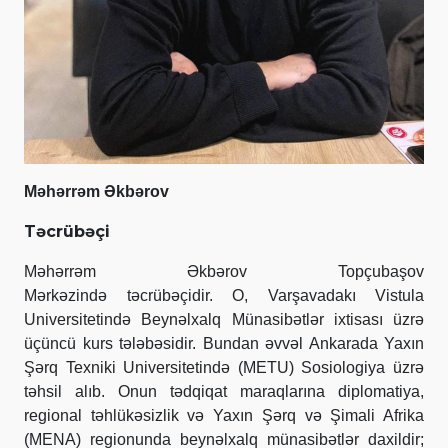
Məhərrəm Əkbərov
Təcrübəçi
Məhərrəm Əkbərov Topçubaşov
Mərkəzində təcrübəçidir. O, Varşavadakı Vistula
Universitetində Beynəlxalq Münasibətlər ixtisası üzrə
üçüncü kurs tələbəsidir. Bundan əvvəl Ankarada Yaxın
Şərq Texniki Universitetində (METU) Sosiologiya üzrə
təhsil alıb. Onun tədqiqat maraqlarına diplomatiya,
regional təhlükəsizlik və Yaxın Şərq və Şimali Afrika
(MENA) regionunda beynəlxalq münasibətlər daxildir;