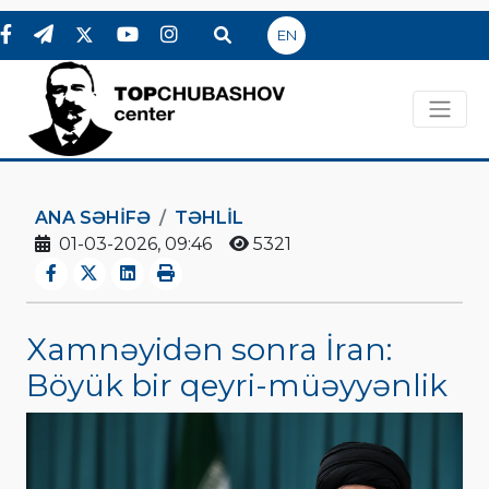
EN
ANA SƏHIFƏ
TƏHLİL
01-03-2026, 09:46
5321
Xamnəyidən sonra İran:
Böyük bir qeyri-müəyyənlik