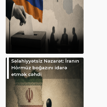
Səlahiyyətsiz Nəzarət: İranın
Hörmüz boğazını idarə
etmək cəhdi