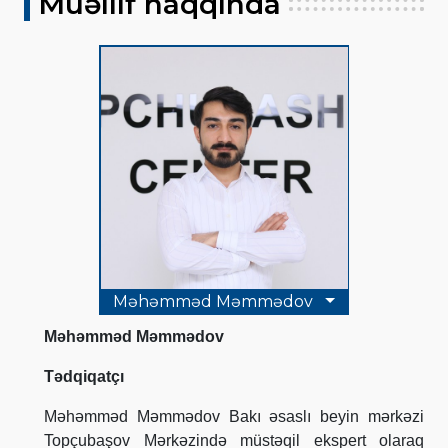
Müəllif haqqında
Məhəmməd Məmmədov
Məhəmməd Məmmədov
Tədqiqatçı
Məhəmməd Məmmədov Bakı əsaslı beyin mərkəzi
Topçubaşov Mərkəzində müstəqil ekspert olaraq