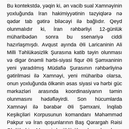
Bu kontekstdə, yəqin ki, ən vacib sual Xamnəyinin 
yoxluğunda İran hakimiyyətinin təzyiqlərə nə 
qədər tab gətirə biləcəyi ilə bağlıdır. Qeyd 
olunmalıdır ki, İran rəhbərliyi 12-günlük 
müharibədən sonra bu ssenariyə ciddi 
hazırlaşmışdı. Avqust ayında Əli Laricaninin Ali 
Milli Təhlükəsizlik Şurasına katib təyin olunması 
və digər önəmli hərbi-siyasi fiqur Əli Şəmxaninin 
yeni yaradılmış Müdafiə Şurasının rəhbərliyinə 
gətirilməsi ilə Xamnəyi, yeni müharibə olarsa, 
onun yoxluğunda ölkənin əsas siyasi və hərbi güc 
mərkəzləri arasında koordinasiyanın təmin 
olunmasını hədəfləyirdi. Son hücumlarda 
Xamnəyi ilə bərabər Əli Şəmxani, İnqilab 
Keşikçiləri Korpusunun komandanı Məhəmməd 
Pakpur və İran qoşunlarının Baş Qərargah Rəisi 