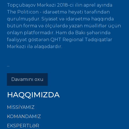
Topçubaşov Mərkəzi 2018-ci ilin aprel ayında
The Politicon - idarəetmə heyəti tərəfindən
qurulmuşdur. Siyasət və idarəetmə haqqında
bütün forma və ölçülərdə yazan müəlliflər üçün
onlayn platformadır. Həm də Bakı şəhərində
fəaliyyət göstərən QHT Regional Tədqiqatlar
Mərkəzi ilə əlaqədardır.
...
Davamını oxu
HAQQIMIZDA
MISSIYAMIZ
KOMANDAMIZ
EKSPERTLƏR