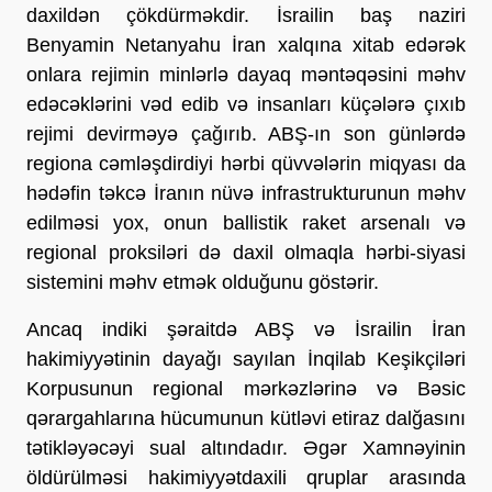
daxildən çökdürməkdir. İsrailin baş naziri 
Benyamin Netanyahu İran xalqına xitab edərək 
onlara rejimin minlərlə dayaq məntəqəsini məhv 
edəcəklərini vəd edib və insanları küçələrə çıxıb 
rejimi devirməyə çağırıb. ABŞ-ın son günlərdə 
regiona cəmləşdirdiyi hərbi qüvvələrin miqyası da 
hədəfin təkcə İranın nüvə infrastrukturunun məhv 
edilməsi yox, onun ballistik raket arsenalı və 
regional proksiləri də daxil olmaqla hərbi-siyasi 
sistemini məhv etmək olduğunu göstərir. 
Ancaq indiki şəraitdə ABŞ və İsrailin İran 
hakimiyyətinin dayağı sayılan İnqilab Keşikçiləri 
Korpusunun regional mərkəzlərinə və Bəsic 
qərargahlarına hücumunun kütləvi etiraz dalğasını 
tətikləyəcəyi sual altındadır. Əgər Xamnəyinin 
öldürülməsi hakimiyyətdaxili qruplar arasında 