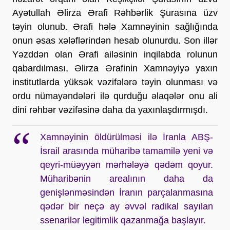
Ayətullah Əlirza Ərafi Rəhbərlik Şurasına üzv 
təyin olunub. Ərafi hələ Xamnəyinin sağlığında 
onun əsas xələflərindən hesab olunurdu. Son illər 
Yəzddən olan Ərafi ailəsinin inqilabda rolunun 
qabardılması, Əlirza Ərafinin Xamnəyiyə yaxın 
institutlarda yüksək vəzifələrə təyin olunması və 
ordu nümayəndələri ilə qurduğu əlaqələr onu ali 
dini rəhbər vəzifəsinə daha da yaxınlaşdırmışdı.
Xamnəyinin öldürülməsi ilə İranla ABŞ-
İsrail arasında müharibə tamamilə yeni və
qeyri-müəyyən mərhələyə qədəm qoyur.
Müharibənin arealının daha da
genişlənməsindən İranın parçalanmasına
qədər bir neçə ay əvvəl radikal sayılan
ssenarilər legitimlik qazanmağa başlayır.