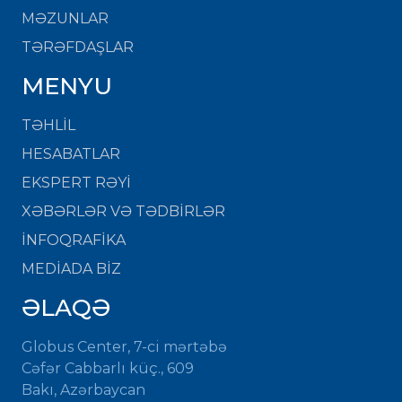
MƏZUNLAR
TƏRƏFDAŞLAR
MENYU
TƏHLİL
HESABATLAR
EKSPERT RƏYİ
XƏBƏRLƏR VƏ TƏDBİRLƏR
İNFOQRAFİKA
MEDİADA BİZ
ƏLAQƏ
Globus Center, 7-ci mərtəbə
Cəfər Cabbarlı küç., 609
Bakı, Azərbaycan