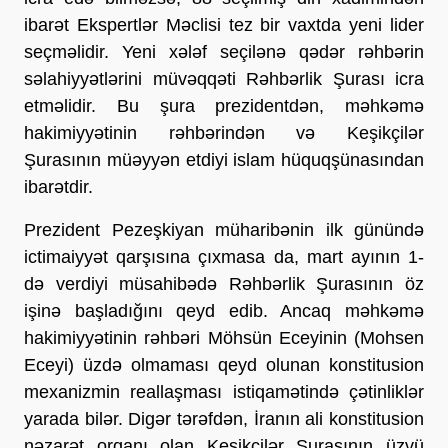
ibarət Ekspertlər Məclisi tez bir vaxtda yeni lider 
seçməlidir. Yeni xələf seçilənə qədər rəhbərin 
səlahiyyətlərini müvəqqəti Rəhbərlik Şurası icra 
etməlidir. Bu şura prezidentdən, məhkəmə 
hakimiyyətinin rəhbərindən və Keşikçilər 
Şurasının müəyyən etdiyi islam hüquqşünasından 
ibarətdir. 
Prezident Pezeşkiyan müharibənin ilk günündə 
ictimaiyyət qarşısına çıxmasa da, mart ayının 1-
də verdiyi müsahibədə Rəhbərlik Şurasının öz 
işinə başladığını qeyd edib. Ancaq məhkəmə 
hakimiyyətinin rəhbəri Möhsün Eceyinin (Mohsen 
Eceyi) üzdə olmaması qeyd olunan konstitusion 
mexanizmin reallaşması istiqamətində çətinliklər 
yarada bilər. Digər tərəfdən, İranın ali konstitusion 
nəzarət orqanı olan Keşikçilər Şurasının üzvü 