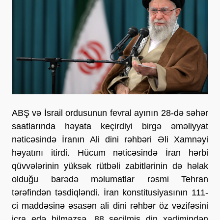
ABŞ və İsrail ordusunun fevral ayının 28-də səhər 
saatlarında həyata keçirdiyi birgə əməliyyat 
nəticəsində İranın Ali dini rəhbəri Əli Xamnəyi 
həyatını itirdi. Hücum nəticəsində İran hərbi 
qüvvələrinin yüksək rütbəli zabitlərinin də həlak 
olduğu barədə məlumatlar rəsmi Tehran 
tərəfindən təsdiqləndi. İran konstitusiyasının 111-
ci maddəsinə əsasən ali dini rəhbər öz vəzifəsini 
icra edə bilməzsə, 88 seçilmiş din xadimindən 