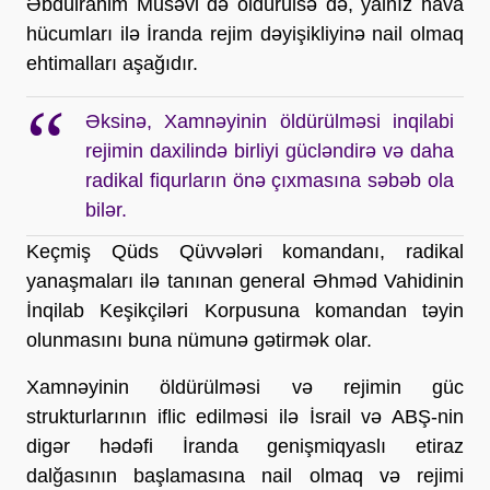
Əbdülrahim Musəvi də öldürülsə də, yalnız hava 
hücumları ilə İranda rejim dəyişikliyinə nail olmaq 
ehtimalları aşağıdır.
Əksinə, Xamnəyinin öldürülməsi inqilabi
rejimin daxilində birliyi gücləndirə və daha
radikal fiqurların önə çıxmasına səbəb ola
bilər.
Keçmiş Qüds Qüvvələri komandanı, radikal 
yanaşmaları ilə tanınan general Əhməd Vahidinin 
İnqilab Keşikçiləri Korpusuna komandan təyin 
olunmasını buna nümunə gətirmək olar.
Xamnəyinin öldürülməsi və rejimin güc 
strukturlarının iflic edilməsi ilə İsrail və ABŞ-nin 
digər hədəfi İranda genişmiqyaslı etiraz 
dalğasının başlamasına nail olmaq və rejimi 