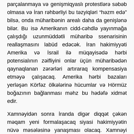
parçalanmaya və genişmiqyaslı protestlərə səbəb 
olmasa və İran rəhbərliyi bu təzyiqləri “həzm edə” 
bilsə, onda müharibənin arealı daha da genişlənə 
bilər. Bu isə Amerikanın cidd-cəhdlə yayınmağa 
çalışdığı uzunmüddətli müharibə ssenarisinin 
reallaşmasını labüd edəcək. İran hakimiyyəti 
Amerika və İsrail ilə müqayisədə hərbi 
potensialının zəifliyini onlar üçün müharibədən 
qaynaqlanan zərərləri artıraraq kompensasiya 
etməyə çalışacaq. Amerika hərbi bazaları 
yerləşən Körfəz ölkələrinə hücumlar və Hörmüz 
boğazının bağlanması məhz bu hədəfə xidmət 
edir. 
Xamnəyidən sonra İranda digər diqqət çəkən 
məqam yeni formalaşacaq siyasi hakimiyyətin 
nüvə məsələsinə yanaşması olacaq. Xamnəyi 