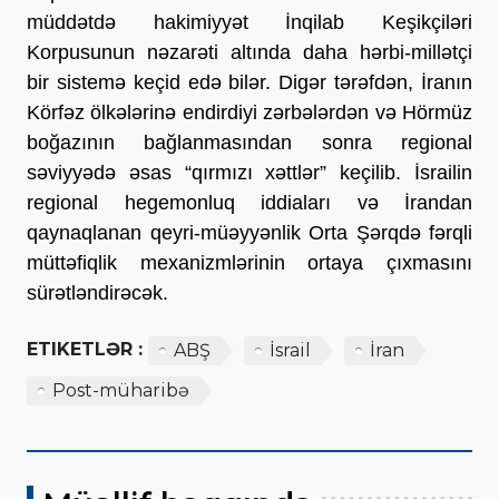
müddətdə hakimiyyət İnqilab Keşikçiləri 
Korpusunun nəzarəti altında daha hərbi-millətçi 
bir sistemə keçid edə bilər. Digər tərəfdən, İranın 
Körfəz ölkələrinə endirdiyi zərbələrdən və Hörmüz 
boğazının bağlanmasından sonra regional 
səviyyədə əsas “qırmızı xəttlər” keçilib. İsrailin 
regional hegemonluq iddiaları və İrandan 
qaynaqlanan qeyri-müəyyənlik Orta Şərqdə fərqli 
müttəfiqlik mexanizmlərinin ortaya çıxmasını 
sürətləndirəcək.
ETIKETLƏR :
ABŞ
İsrail
İran
Post-müharibə