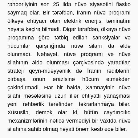
rəhbərliyinin son 25 ildə nüvə siyasətini fiasko 
saymaq olar. Bir tərəfdən, İranın nüvə proqramı 
ölkəyə ehtiyacı olan elektrik enerjisi təminatını 
həyata keçirə bilmədi. Digər tərəfdən, ölkəyə nüvə 
proqamına görə tətbiq edilən sanksiyalar və 
hücumlar qarşılığında nüvə silahı da əldə 
olunmadı. Nəhayət, nüvə proqramı və nüvə 
silahının əldə olunması çərçivəsində yaradılan 
strateji qeyri-müəyyənlik də İranın rəqiblərini 
birbaşa onun ərazisinə hücum etməkdən 
çəkindirmədi. Hər bir halda, Xamnəyinin nüvə 
silahı məsələsinə uzun illər ehtiyatlı yanaşması 
yeni rəhbərlik tərəfindən təkrarlanmaya bilər. 
Xüsusilə, demək olar ki, bütün caydırıcılıq 
mexanizmlərinin nəticə vermədiyi bir vaxtda nüvə 
silahına sahib olmaq həyati önəm kəsb edə bilər. 