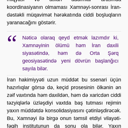
koordinasiyanın olmaması Xamnəyi-sonrası İran-
dəstəkli müqavimət hərəkatında ciddi boşluqların 
yaranacağını göstərir. 
Nəticə olaraq qeyd etmək lazımdır ki,
Xamnəyinin ölümü həm İran daxili
siyasətində, həm də Orta Şərq
geosiyasətində yeni dövrün başlanğıcı
sayıla bilər.
İran hakimiyyəti uzun müddət bu ssenari üçün 
hazırlıqlar görsə də, keçid prosesinin ölkənin ən 
zəif vaxtında həm daxildən, həm də xaricdən ciddi 
təzyiqlərlə üzləşdiyi vaxtda baş tutması rejimin 
yaxın müddətdə konsolidasiyasını çətinləşdirəcək. 
Bu, Xamnəyi ilə birgə onun təmsil etdiyi vilayəti-
fəqih institutunun da sonu ola bilər. Yaxın 