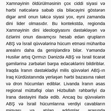
Xamnəyinin öldürülməsinin çox ciddi siyasi və 
hərbi nəticələrə səbəb ola biləcəyini göstərən 
digər amil onun təkcə siyasi yox, eyni zamanda 
dini lider olmasıdır. Bu kontekstdə, regionda 
Xamnəyinin dini ideologiyasını dəstəkləyən və 
özlərini onun davamçısı hesab edən qrupların 
ABŞ və İsrail qüvvələrinə hücum etməsi müharibə 
arealını daha da genişləndirə bilər. Yəməndə 
Husilər artıq Qırmızı Dənizdə ABŞ və İsrail ticarət 
gəmilərinə zərbələri bərpa edəcəklərini bildiriblər. 
İraqda İranın dəstəklədiyi milis qüvvələri ABŞ-ın 
İraq Kürdüstanında yerləşən hərbi bazasına raket 
və dron hücumları ediblər. Livanda İranın əsas 
regional müttəfiqi olan Hizbullah rəhbərliyi də 
İrana dəstəyini ifadə edib. Ancaq bu qüvvələrin 
ABŞ və İsrail hücumlarına verdiyi cavabların 
miqyası və atılan addımlar arasında 