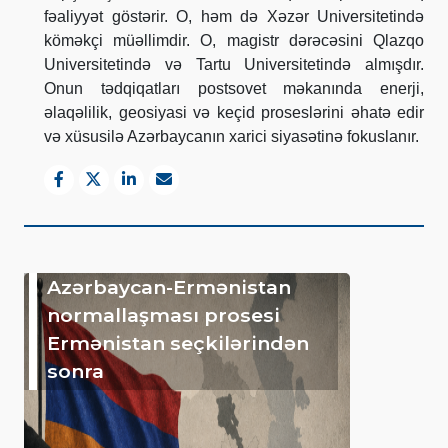
fəaliyyət göstərir.
O, həm də Xəzər Universitetində
köməkçi müəllimdir. O, magistr dərəcəsini Qlazqo
Universitetində və Tartu Universitetində almışdır.
Onun tədqiqatları postsovet məkanında enerji,
əlaqəlilik, geosiyasi və keçid proseslərini əhatə edir
və xüsusilə Azərbaycanın xarici siyasətinə fokuslanır.
Azərbaycan-Ermənistan
normallaşması prosesi
Ermənistan seçkilərindən
sonra