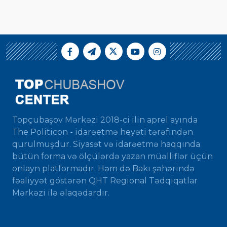
Topçubaşov Mərkəzi 2018-ci ilin aprel ayında
The Politicon - idarəetmə heyəti tərəfindən
qurulmuşdur. Siyasət və idarəetmə haqqında
bütün forma və ölçülərdə yazan müəlliflər üçün
onlayn platformadır. Həm də Bakı şəhərində
fəaliyyət göstərən QHT Regional Tədqiqatlar
Mərkəzi ilə əlaqədardır.
...