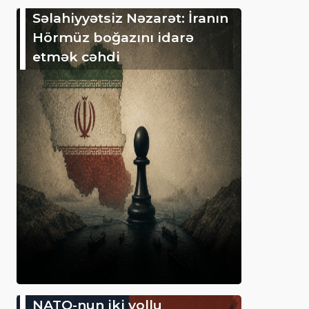
Səlahiyyətsiz Nəzarət: İranın
Hörmüz boğazını idarə
etmək cəhdi
NATO-nun iki yollu