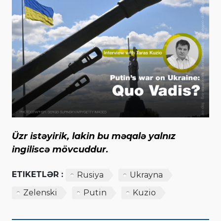
Üzr istəyirik, lakin bu məqalə yalnız
ingiliscə mövcuddur.
ETIKETLƏR :
Rusiya
Ukrayna
Zelenski
Putin
Kuzio