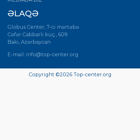
ƏLAQƏ
Globus Center, 7-ci mərtəbə
Cəfər Cabbarlı küç., 609
Bakı, Azərbaycan
E-mail:
info@top-center.org
Copyright ©
2026
Top-center.org