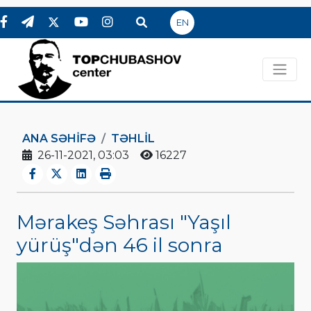
EN
ANA SƏHIFƏ
TƏHLİL
26-11-2021, 03:03
16227
Mərakeş Səhrası "Yaşıl
yürüş"dən 46 il sonra