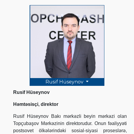
Rusif Hüseynov
Rusif Hüseynov
Həmtəsisçi, direktor
Rusif Hüseynov Bakı mərkəzli beyin mərkəzi olan
Topçubaşov Mərkəzinin direktorudur. Onun fəaliyyəti
postsovet ölkələrindəki sosial-siyasi proseslərə,