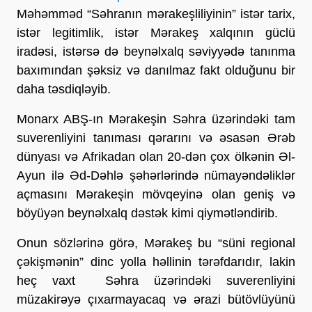
Məhəmməd “Səhranın mərakeşliliyinin” istər tarix,
istər legitimlik, istər Mərakeş xalqının güclü
iradəsi, istərsə də beynəlxalq səviyyədə tanınma
baxımından şəksiz və danılmaz fakt olduğunu bir
daha təsdiqləyib.
Monarx ABŞ-ın Mərakeşin Səhra üzərindəki tam
suverenliyini tanıması qərarını və əsasən Ərəb
dünyası və Afrikadan olan 20-dən çox ölkənin Əl-
Ayun ilə Əd-Dəhlə şəhərlərində nümayəndəliklər
açmasını Mərakeşin mövqeyinə olan geniş və
böyüyən beynəlxalq dəstək kimi qiymətləndirib.
Onun sözlərinə görə, Mərakeş bu “süni regional
çəkişmənin” dinc yolla həllinin tərəfdarıdır, lakin
heç vaxt Səhra üzərindəki suverenliyini
müzakirəyə çıxarmayacaq və ərazi bütövlüyünü