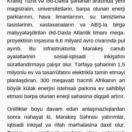
Krallıq Tiznit və Əd-Dəxla şəhərləri arasında yeni
magistralın, universitetlərin, bərpa olunan enerji
parklarının, hava limanlarının, su təmizləmə
təsislərinin, xəstəxanaların və ABŞ-la birgə
maliyyələşdirilən Əd-Dəxla Atlantik limanı meqa-
proyektinin inşasına 6,6 milyard avro civarında pul
ayırıb. Bu infrastrukturla Mərakeş cənub
əyalətlərinin sosial-iqtisadi inkişafını
sürətləndirməyə çalışır olur. Tərfayə şəhərinin 1,5
milyonlu ev və təsərrüfatını elektriklə təmin etməyi
planlaşdıran, 300 meqavatt həcmli Afrikanın ən
böyük külək enerjisi istehsalı parkına ev sahibliyi
etməsi bərpa olunan enerji sahəsinə diqqəti artırır.
Onilliklər boyu davam edən anlaşmazlıqlardan
sonra nəhayət ki, Mərakeş Səhrası yatırımlar,
iqtisadi inkişaf və rifah mərhələsinə daxil olur.