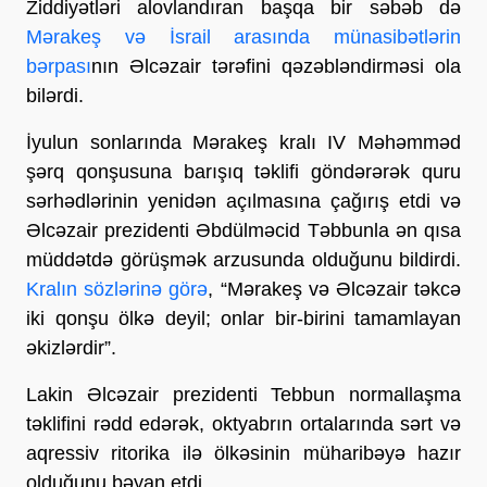
Ziddiyətləri alovlandıran başqa bir səbəb də
Mərakeş və İsrail arasında münasibətlərin
bərpası
nın Əlcəzair tərəfini qəzəbləndirməsi ola
bilərdi.
İyulun sonlarında Mərakeş kralı IV Məhəmməd
şərq qonşusuna barışıq təklifi göndərərək quru
sərhədlərinin yenidən açılmasına çağırış etdi və
Əlcəzair prezidenti Əbdülməcid Təbbunla ən qısa
müddətdə görüşmək arzusunda olduğunu bildirdi.
Kralın sözlərinə görə
, “Mərakeş və Əlcəzair təkcə
iki qonşu ölkə deyil; onlar bir-birini tamamlayan
əkizlərdir”.
Lakin Əlcəzair prezidenti Tebbun normallaşma
təklifini rədd edərək, oktyabrın ortalarında sərt və
aqressiv ritorika ilə ölkəsinin müharibəyə hazır
olduğunu bəyan etdi.