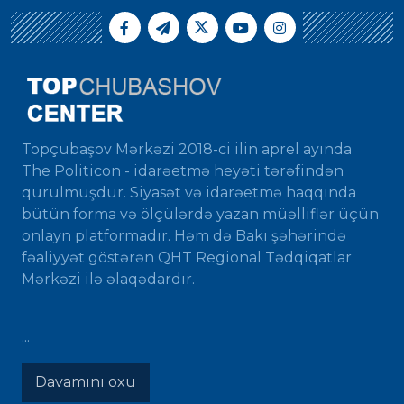
Topçubaşov Mərkəzi 2018-ci ilin aprel ayında
The Politicon - idarəetmə heyəti tərəfindən
qurulmuşdur. Siyasət və idarəetmə haqqında
bütün forma və ölçülərdə yazan müəlliflər üçün
onlayn platformadır. Həm də Bakı şəhərində
fəaliyyət göstərən QHT Regional Tədqiqatlar
Mərkəzi ilə əlaqədardır.
...
Davamını oxu