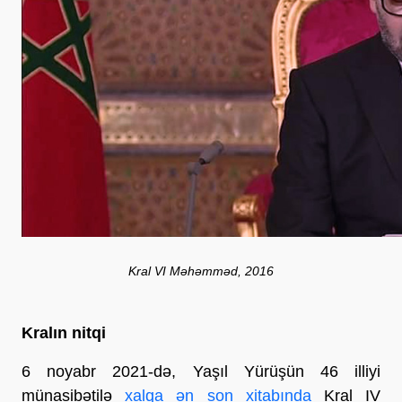
Kral VI Məhəmməd, 2016
Kralın nitqi
6 noyabr 2021-də, Yaşıl Yürüşün 46 illiyi
münasibətilə
xalqa ən son xitabında
Kral IV