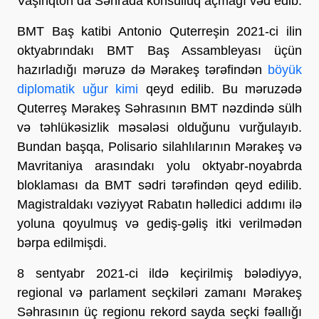
Vaşinqton da Səhrada konsulluq açmağı vəd edib.
BMT Baş katibi Antonio Quterreşin 2021-ci ilin
oktyabrındakı BMT Baş Assambleyası üçün
hazırladığı məruzə də Mərakeş tərəfindən
böyük
diplomatik uğur kimi
qeyd edilib. Bu məruzədə
Quterreş Mərakeş Səhrasının BMT nəzdində sülh
və təhlükəsizlik məsələsi olduğunu vurğulayıb.
Bundan başqa, Polisario silahlılarının Mərakeş və
Mavritaniya arasındakı yolu oktyabr-noyabrda
bloklaması da BMT sədri tərəfindən qeyd edilib.
Magistraldakı vəziyyət Rabatın həlledici addımı ilə
yoluna qoyulmuş və gediş-gəliş itki verilmədən
bərpa edilmişdi.
8 sentyabr 2021-ci ildə keçirilmiş bələdiyyə,
regional və parlament seçkiləri zamanı Mərakeş
Səhrasının üç regionu rekord sayda seçki fəallığı