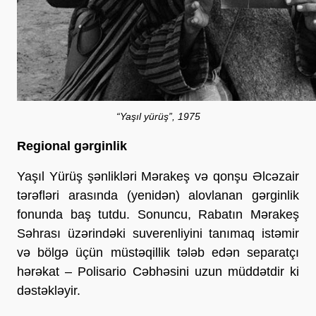
“Yaşıl yürüş”, 1975
Regional gərginlik
Yaşıl Yürüş şənlikləri Mərakeş və qonşu Əlcəzair
tərəfləri arasında (yenidən) alovlanan gərginlik
fonunda baş tutdu. Sonuncu, Rabatın Mərakeş
Səhrası üzərindəki suverenliyini tanımaq istəmir
və bölgə üçün müstəqillik tələb edən separatçı
hərəkat – Polisario Cəbhəsini uzun müddətdir ki
dəstəkləyir.