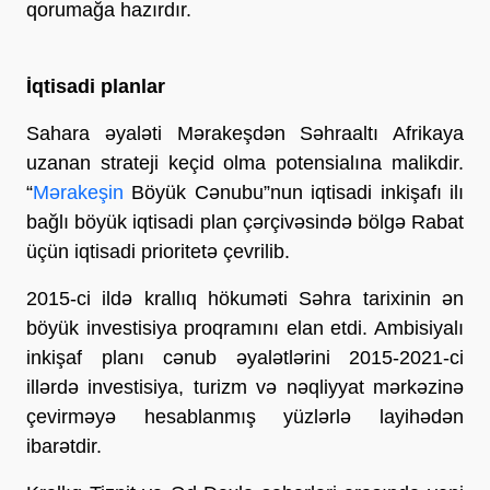
qorumağa hazırdır.
İqtisadi planlar
Sahara əyaləti Mərakeşdən Səhraaltı Afrikaya
uzanan strateji keçid olma potensialına malikdir.
“
Mərakeş
in
Böyük Cənubu”nun iqtisadi inkişafı ilı
bağlı böyük iqtisadi plan çərçivəsində bölgə Rabat
üçün iqtisadi prioritetə çevrilib.
2015-ci ildə krallıq hökuməti Səhra tarixinin ən
böyük investisiya proqramını elan etdi. Ambisiyalı
inkişaf planı cənub əyalətlərini 2015-2021-ci
illərdə investisiya, turizm və nəqliyyat mərkəzinə
çevirməyə hesablanmış yüzlərlə layihədən
ibarətdir.