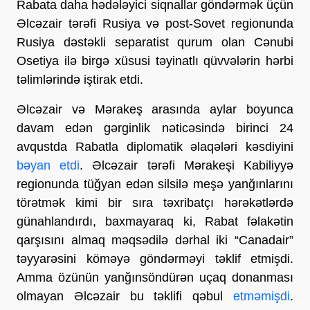
Rabata daha hədələyici siqnallar göndərmək üçün
Əlcəzair tərəfi Rusiya və post-Sovet regionunda
Rusiya dəstəkli separatist qurum olan Cənubi
Osetiya ilə birgə xüsusi təyinatlı qüvvələrin hərbi
təlimlərində iştirak etdi.
Əlcəzair və Mərakeş arasında aylar boyunca
davam edən gərginlik nəticəsində birinci 24
avqustda Rabatla diplomatik əlaqələri kəsdiyini
bəyan etdi
. Əlcəzair tərəfi Mərakeşi Kabiliyyə
regionunda tüğyan edən silsilə meşə yanğınlarını
törətmək kimi bir sıra təxribatçı hərəkətlərdə
günahlandırdı, baxmayaraq ki, Rabat fəlakətin
qarşısını almaq məqsədilə dərhal iki “Canadair”
təyyarəsini köməyə göndərməyi təklif etmişdi.
Amma özünün yanğınsöndürən uçaq donanması
olmayan Əlcəzair bu təklifi qəbul
etməmişdi
.