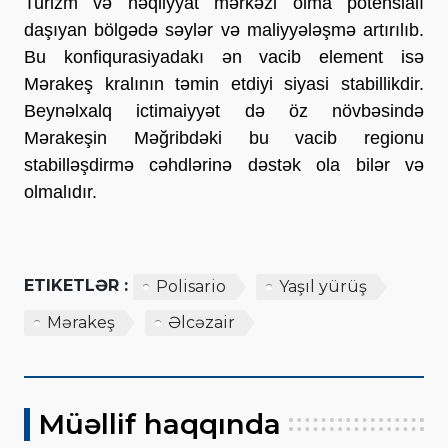
Turizm və nəqliyyat mərkəzi olma potensialı
daşıyan bölgədə səylər və maliyyələşmə artırılıb.
Bu konfiqurasiyadakı ən vacib element isə
Mərakeş kralının təmin etdiyi siyasi stabillikdir.
Beynəlxalq ictimaiyyət də öz növbəsində
Mərakeşin Məğribdəki bu vacib regionu
stabilləşdirmə cəhdlərinə dəstək ola bilər və
olmalıdır.
ETIKETLƏR :
Polisario
Yaşıl yürüş
Mərakeş
Əlcəzair
Müəllif haqqında