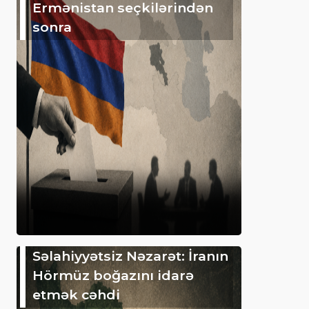
Ermənistan seçkilərindən
sonra
Səlahiyyətsiz Nəzarət: İranın
Hörmüz boğazını idarə
etmək cəhdi