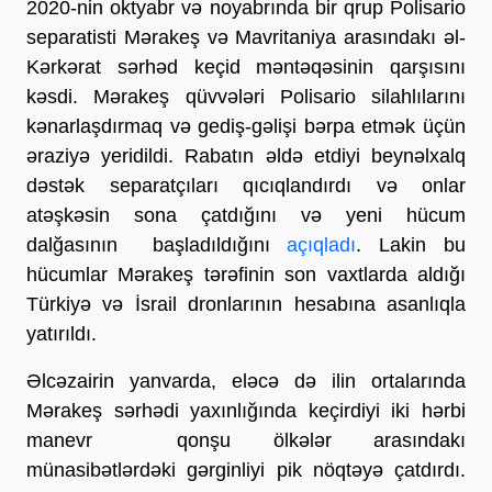
2020-nin oktyabr və noyabrında bir qrup Polisario
separatisti Mərakeş və Mavritaniya arasındakı əl-
Kərkərat sərhəd keçid məntəqəsinin qarşısını
kəsdi. Mərakeş qüvvələri Polisario silahlılarını
kənarlaşdırmaq və gediş-gəlişi bərpa etmək üçün
əraziyə yeridildi. Rabatın əldə etdiyi beynəlxalq
dəstək separatçıları qıcıqlandırdı və onlar
atəşkəsin sona çatdığını və yeni hücum
dalğasının başladıldığını
açıqladı
. Lakin bu
hücumlar Mərakeş tərəfinin son vaxtlarda aldığı
Türkiyə və İsrail dronlarının hesabına asanlıqla
yatırıldı.
Əlcəzairin yanvarda, eləcə də ilin ortalarında
Mərakeş sərhədi yaxınlığında keçirdiyi iki hərbi
manevr qonşu ölkələr arasındakı
münasibətlərdəki gərginliyi pik nöqtəyə çatdırdı.