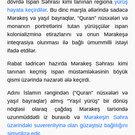
dövrdə İspan Səhrası kimi tanınan regiona
yürüş
həyata keçirdilər
. Bu dinc marşla əllərində sadəcə
Mərakeş və yaşıl bayraqlar, “Quran” nüsxələri və
monarxın portretlərini tutan yürüşçülər ispan
kolonializminə etirazlarını və onun Mərakeşə
inteqrasiya olunması ilə bağlı ümummilli istəyi
ifadə etdilər.
Rabat tədricən hazırda Mərakeş Səhrası kimi
tanınan keçmiş ispan müstəmləkəsinin böyük
qismi üzərində nəzarəti ələ keçirdi.
Adını İslamın rəngindən (“Quran” nüsxələri və
yaşıl bayraqlar) almış “Yaşıl yürüş” bir dönüş
nöqtəsi olaraq çağdaş Mərakeş tarixində
uzunmüddətli iz buraxıb və
Mərakeşin Səhra
üzərindəki suverenliyinə olan güzəştsiz bağlılığını
simvolizə edir
.