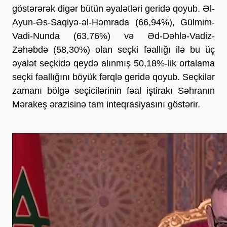
göstərərək digər bütün əyalətləri geridə qoyub. Əl-
Ayun-Əs-Saqiyə-əl-Həmrada (66,94%), Gülmim-
Vadi-Nunda (63,76%) və Əd-Dəhlə-Vadiz-
Zəhəbdə (58,30%) olan seçki fəallığı ilə bu üç
əyalət seçkidə qeydə alınmış 50,18%-lik ortalama
seçki fəallığını böyük fərqlə geridə qoyub. Seçkilər
zamanı bölgə seçicilərinin fəal iştirakı Səhranın
Mərakeş ərazisinə tam inteqrasiyasını göstərir.