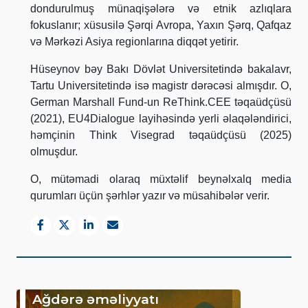
dondurulmuş münaqişələrə və etnik azlıqlara
fokuslanır; xüsusilə Şərqi Avropa, Yaxın Şərq, Qafqaz
və Mərkəzi Asiya regionlarına diqqət yetirir.
Hüseynov bəy Bakı Dövlət Universitetində bakalavr,
Tartu Universitetində isə magistr dərəcəsi almışdır. O,
German Marshall Fund-un ReThink.CEE təqaüdçüsü
(2021), EU4Dialogue layihəsində yerli əlaqələndirici,
həmçinin Think Visegrad təqaüdçüsü (2025)
olmuşdur.
O, mütəmadi olaraq müxtəlif beynəlxalq media
qurumları üçün şərhlər yazır və müsahibələr verir.
Ağdərə əməliyyatı