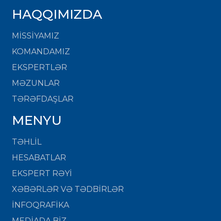
HAQQIMIZDA
MISSIYAMIZ
KOMANDAMIZ
EKSPERTLƏR
MƏZUNLAR
TƏRƏFDAŞLAR
MENYU
TƏHLİL
HESABATLAR
EKSPERT RƏYİ
XƏBƏRLƏR VƏ TƏDBİRLƏR
İNFOQRAFİKA
MEDİADA BİZ