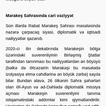
Mərakeş Səhrasında cari vəziyyət
Son illərdə Rabat Mərakeş Səhrası məsələsində
nəzərə çarpacaq siyasi, diplomatik və iqtisadi
nailiyyətlər qazanıb.
2020-ci ilin dekabrında Mərakeşin bölgə
üzərindəki suverenliyinin Birləşmiş Ştatlar
tərəfindən tanınması bu nailiyyətlərdən ən böyüyü
(bəlkə də Əlcəzairin Mərakəşi bu məsələdə
izolyasiya etmə cəhdlərinə ən böyük zərbə) sayıla
bilər. Bundan əlavə, 26 ölkənin Səhra şəhərləri
olan Əl-Ayun və əd-Dəhlədə diplomatik missiya
açması Mərakeşin suverenliyini tanıma
istiqamətindəki addımlar kimi qiymətləndirilir.