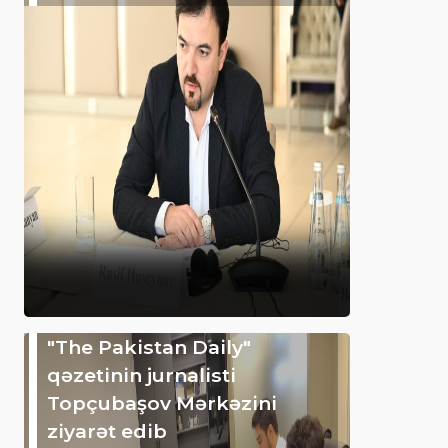
"The Pakistan Daily"
qəzetinin jurnalisti
Topçubaşov Mərkəzini
ziyarət edib