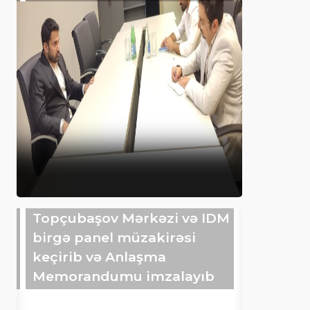
Topçubaşov Mərkəzi və IDM
birgə panel müzakirəsi
keçirib və Anlaşma
Memorandumu imzalayıb