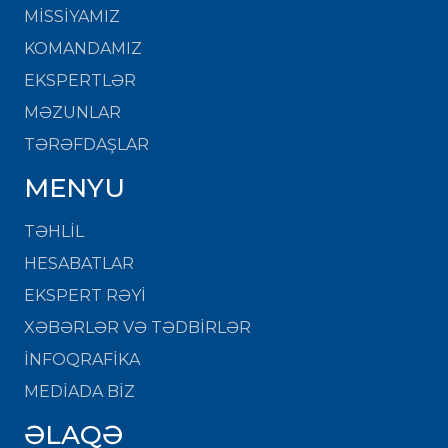
MISSIYAMIZ
KOMANDAMIZ
EKSPERTLƏR
MƏZUNLAR
TƏRƏFDAŞLAR
MENYU
TƏHLİL
HESABATLAR
EKSPERT RƏYİ
XƏBƏRLƏR VƏ TƏDBİRLƏR
İNFOQRAFİKA
MEDİADA BİZ
ƏLAQƏ