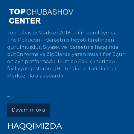
Topçubaşov Mərkəzi 2018-ci ilin aprel ayında
The Politicon - idarəetmə heyəti tərəfindən
qurulmuşdur. Siyasət və idarəetmə haqqında
bütün forma və ölçülərdə yazan müəlliflər üçün
onlayn platformadır. Həm də Bakı şəhərində
fəaliyyət göstərən QHT Regional Tədqiqatlar
Mərkəzi ilə əlaqədardır.
...
Davamını oxu
HAQQIMIZDA