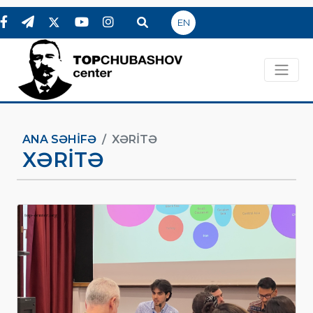
EN
ANA SƏHIFƏ
XƏRITƏ
XƏRITƏ