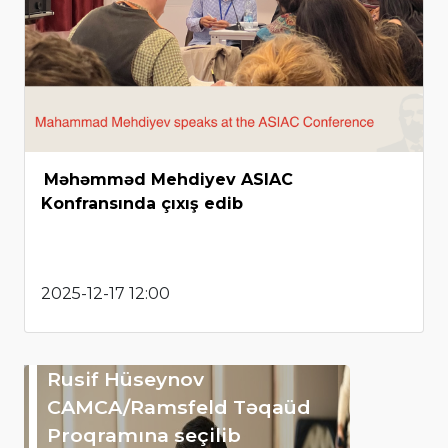
Məhəmməd Mehdiyev ASIAC
Konfransında çıxış edib
2025-12-17 12:00
Rusif Hüseynov
CAMCA/Ramsfeld Təqaüd
Proqramına seçilib