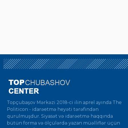
Topçubaşov Mərkəzi 2018-ci ilin aprel ayında The
Politicon - idarəetmə heyəti tərəfindən
qurulmuşdur. Siyasət və idarəetmə haqqında
bütün forma və ölçülərdə yazan müəlliflər üçün