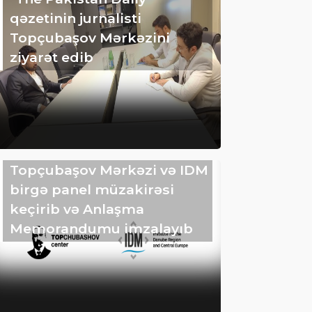
qəzetinin jurnalisti
Topçubaşov Mərkəzini
ziyarət edib
Topçubaşov Mərkəzi və IDM
birgə panel müzakirəsi
keçirib və Anlaşma
Memorandumu imzalayıb