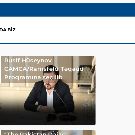
DA BİZ
Rusif Hüseynov
CAMCA/Ramsfeld Təqaüd
Proqramına seçilib
"The Pakistan Daily"