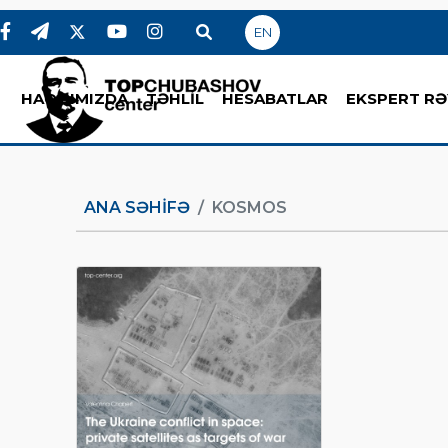
EN
HAQQIMIZDA
TƏHLİL
HESABATLAR
EKSPERT RƏ
ANA SƏHIFƏ
KOSMOS