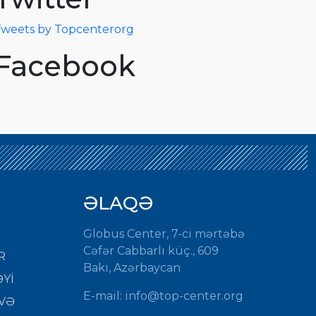
weets by Topcenterorg
Facebook
ƏLAQƏ
Globus Center, 7-ci mərtəbə
Cəfər Cabbarlı küç., 609
R
Bakı, Azərbaycan
Yİ
E-mail:
info@top-center.org
VƏ