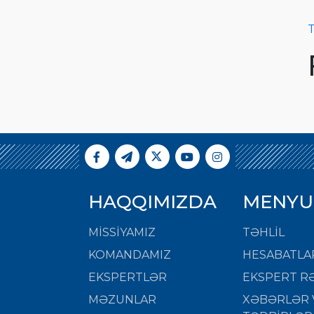
T
HAQQIMIZDA
MENYU
MISSIYAMIZ
TƏHLİL
KOMANDAMIZ
HESABATLA
EKSPERTLƏR
EKSPERT RƏ
MƏZUNLAR
XƏBƏRLƏR 