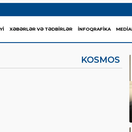
Yİ
XƏBƏRLƏR VƏ TƏDBİRLƏR
İNFOQRAFİKA
MEDİA
KOSMOS