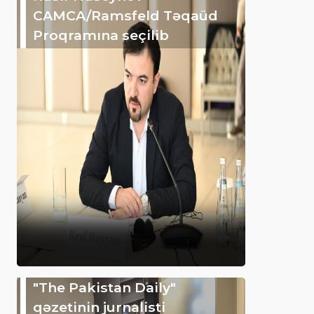
CAMCA/Ramsfeld Təqaüd
Proqramına seçilib
"The Pakistan Daily"
qəzetinin jurnalisti