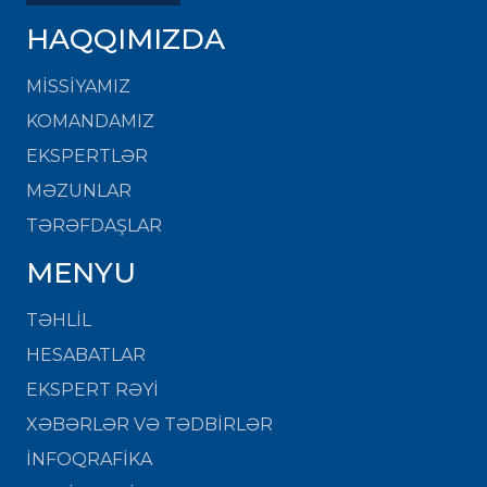
HAQQIMIZDA
MISSIYAMIZ
KOMANDAMIZ
EKSPERTLƏR
MƏZUNLAR
TƏRƏFDAŞLAR
MENYU
TƏHLİL
HESABATLAR
EKSPERT RƏYİ
XƏBƏRLƏR VƏ TƏDBİRLƏR
İNFOQRAFİKA