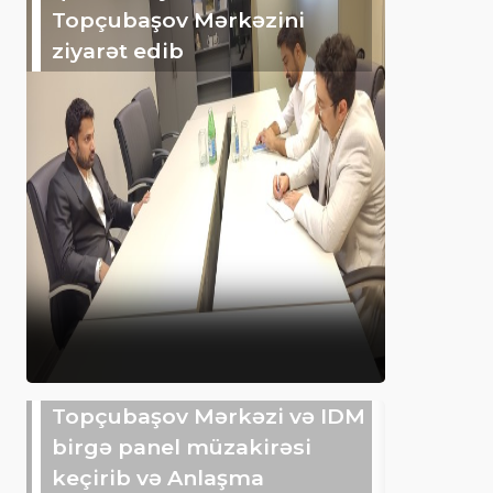
Topçubaşov Mərkəzini
ziyarət edib
Topçubaşov Mərkəzi və IDM
birgə panel müzakirəsi
keçirib və Anlaşma