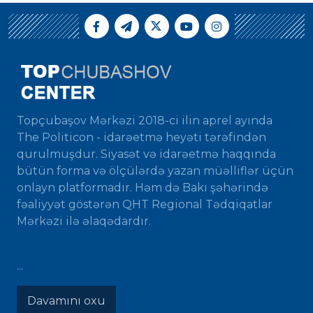
Topçubaşov Mərkəzi 2018-ci ilin aprel ayında
The Politicon - idarəetmə heyəti tərəfindən
qurulmuşdur. Siyasət və idarəetmə haqqında
bütün forma və ölçülərdə yazan müəlliflər üçün
onlayn platformadır. Həm də Bakı şəhərində
fəaliyyət göstərən QHT Regional Tədqiqatlar
Mərkəzi ilə əlaqədardır.
...
Davamını oxu