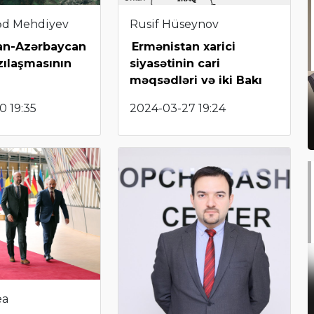
d Mehdiyev
Rusif Hüseynov
an-Azərbaycan
Ermənistan xarici
zılaşmasının
siyasətinin cari
məqsədləri və iki Bakı
0 19:35
2024-03-27 19:24
ea