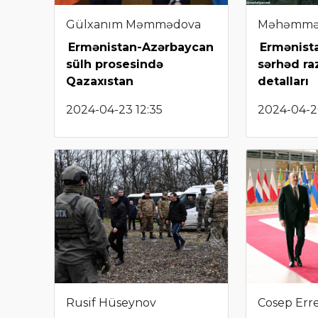
Gülxanım Məmmədova
Məhəmmə
Ermənistan-Azərbaycan
Ermənist
sülh prosesində
sərhəd ra
Qazaxıstan
detalları
2024-04-23 12:35
2024-04-2
Rusif Hüseynov
Cosep Err