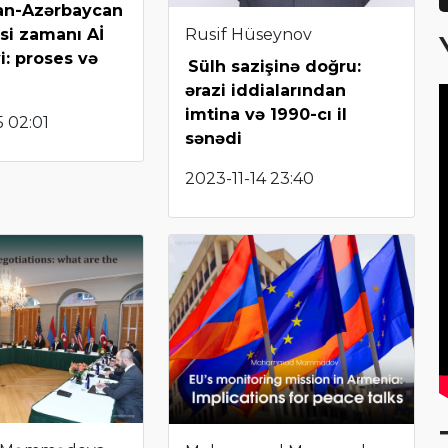
an-Azərbaycan
Rusif Hüseynov
si zamanı Aİ
yi: proses və
Sülh sazişinə doğru:
ərazi iddialarından
imtina və 1990-cı il
 02:01
sənədi
2023-11-14 23:40