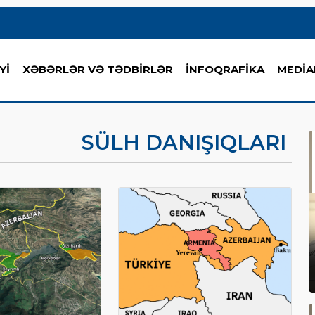
Yİ
XƏBƏRLƏR VƏ TƏDBİRLƏR
İNFOQRAFİKA
MEDİA
SÜLH DANIŞIQLARI