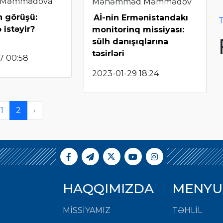
 Məmmədova
Məhəmməd Məmmədov
n görüşü:
Aİ-nin Ermənistandakı
T
ə istəyir?
monitorinq missiyası:
sülh danışıqlarına
təsirləri
7 00:58
2023-01-29 18:24
1
2
›
HAQQIMIZDA
MENYU
MISSIYAMIZ
TƏHLİL