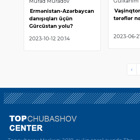
Gülxanım
Murad Muradov
Vaşinqto
Ermənistan-Azərbaycan
tərəflər n
danışıqları üçün
Gürcüstan yolu?
2023-06-2
2023-10-12 20:14
‹