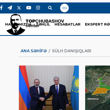
EN
HAQQIMIZDA
TƏHLİL
HESABATLAR
EKSPERT RƏ
ANA SƏHIFƏ
SÜLH DANIŞIQLARI