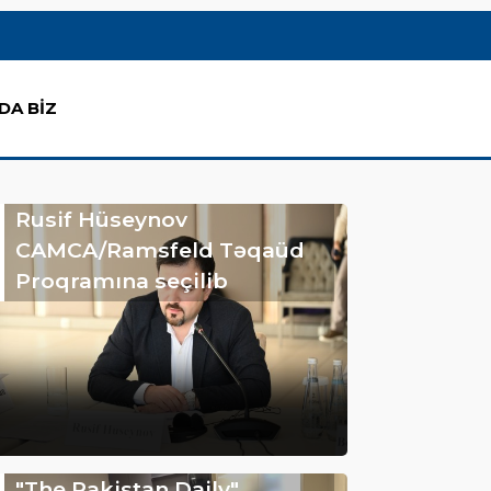
DA BİZ
Rusif Hüseynov
CAMCA/Ramsfeld Təqaüd
Proqramına seçilib
"The Pakistan Daily"