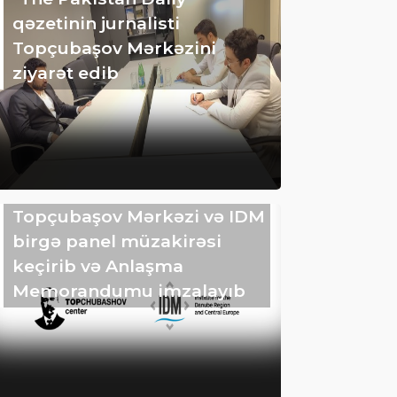
qəzetinin jurnalisti
Topçubaşov Mərkəzini
ziyarət edib
Topçubaşov Mərkəzi və IDM
birgə panel müzakirəsi
keçirib və Anlaşma
Memorandumu imzalayıb