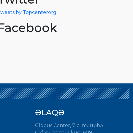
weets by Topcenterorg
Facebook
ƏLAQƏ
Globus Center, 7-ci mərtəbə
Cəfər Cabbarlı küç., 609