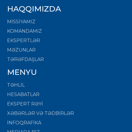
HAQQIMIZDA
MISSIYAMIZ
KOMANDAMIZ
EKSPERTLƏR
MƏZUNLAR
TƏRƏFDAŞLAR
MENYU
TƏHLİL
HESABATLAR
EKSPERT RƏYİ
XƏBƏRLƏR VƏ TƏDBİRLƏR
İNFOQRAFİKA