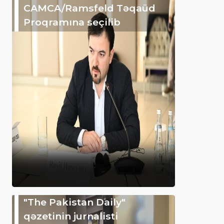
CAMCA/Ramsfeld Təqaüd
Proqramına seçilib
"The Pakistan Daily"
qəzetinin jurnalisti