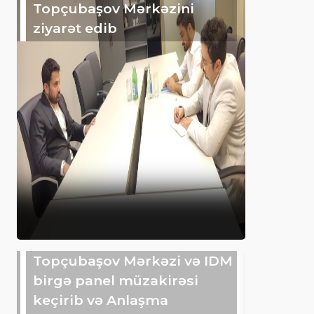
Topçubaşov Mərkəzini
ziyarət edib
Topçubaşov Mərkəzi və IDM
birgə panel müzakirəsi
keçirib və Anlaşma