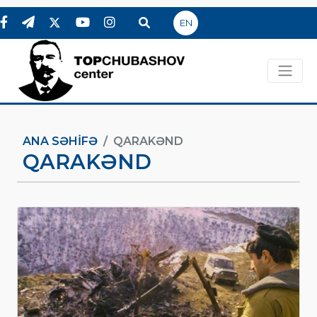
EN
ANA SƏHIFƏ
QARAKƏND
QARAKƏND