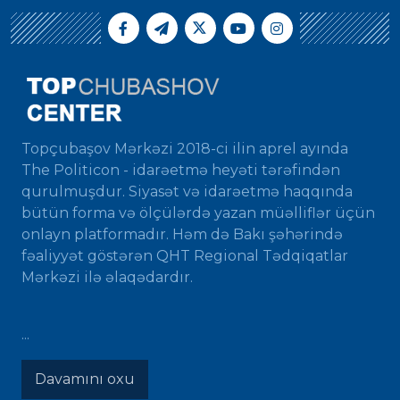
Topçubaşov Mərkəzi 2018-ci ilin aprel ayında
The Politicon - idarəetmə heyəti tərəfindən
qurulmuşdur. Siyasət və idarəetmə haqqında
bütün forma və ölçülərdə yazan müəlliflər üçün
onlayn platformadır. Həm də Bakı şəhərində
fəaliyyət göstərən QHT Regional Tədqiqatlar
Mərkəzi ilə əlaqədardır.
...
Davamını oxu