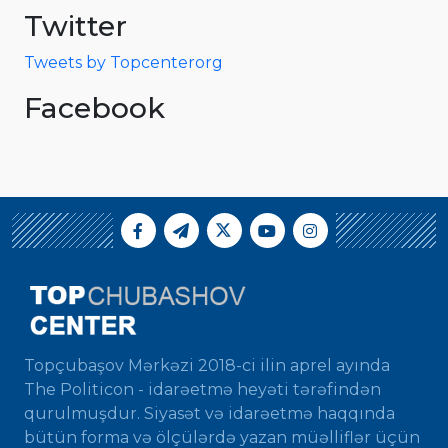
Twitter
Tweets by Topcenterorg
Facebook
Topçubaşov Mərkəzi 2018-ci ilin aprel ayında
The Politicon - idarəetmə heyəti tərəfindən
qurulmuşdur. Siyasət və idarəetmə haqqında
bütün forma və ölçülərdə yazan müəlliflər üçün