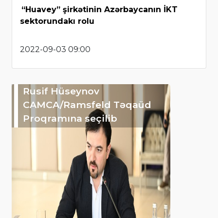
“Huavey” şirkətinin Azərbaycanın İKT
sektorundakı rolu
2022-09-03 09:00
Rusif Hüseynov
CAMCA/Ramsfeld Təqaüd
Proqramına seçilib