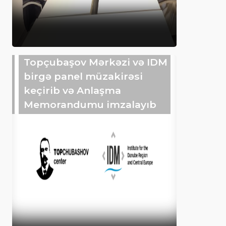
Topçubaşov Mərkəzi və IDM
birgə panel müzakirəsi
keçirib və Anlaşma
Memorandumu imzalayıb