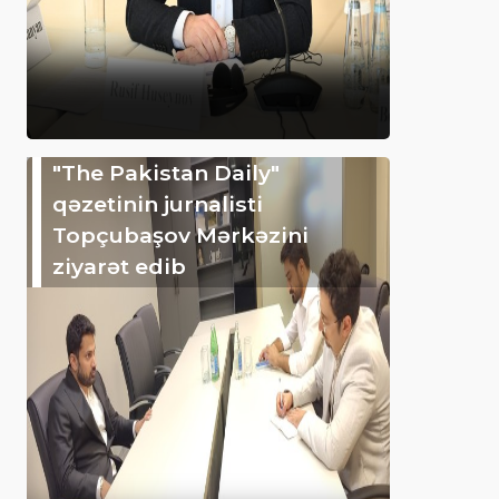
"The Pakistan Daily"
qəzetinin jurnalisti
Topçubaşov Mərkəzini
ziyarət edib