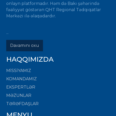
onlayn platformadır. Həm də Bakı şəhərində
fəaliyyət göstərən QHT Regional Tədqiqatlar
Mərkəzi ilə əlaqədardır.
...
Davamını oxu
HAQQIMIZDA
MISSIYAMIZ
KOMANDAMIZ
EKSPERTLƏR
MƏZUNLAR
TƏRƏFDAŞLAR
MENYU