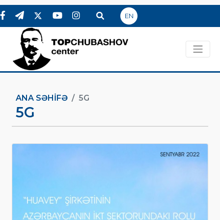
EN
ANA SƏHIFƏ
5G
5G