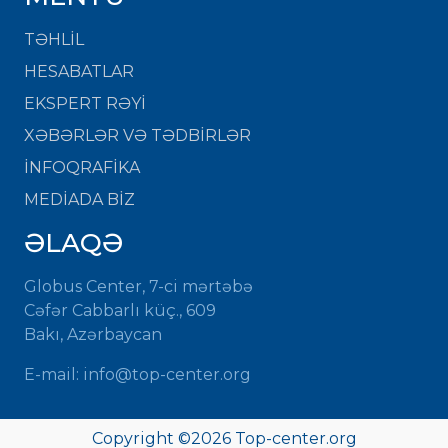
TƏHLİL
HESABATLAR
EKSPERT RƏYİ
XƏBƏRLƏR VƏ TƏDBİRLƏR
İNFOQRAFİKA
MEDİADA BİZ
ƏLAQƏ
Globus Center, 7-ci mərtəbə
Cəfər Cabbarlı küç., 609
Bakı, Azərbaycan
E-mail:
info@top-center.org
Copyright ©
2026
Top-center.org