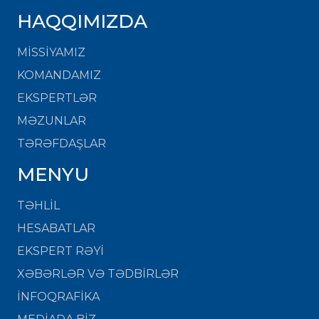
HAQQIMIZDA
MISSIYAMIZ
KOMANDAMIZ
EKSPERTLƏR
MƏZUNLAR
TƏRƏFDAŞLAR
MENYU
TƏHLİL
HESABATLAR
EKSPERT RƏYİ
XƏBƏRLƏR VƏ TƏDBİRLƏR
İNFOQRAFİKA