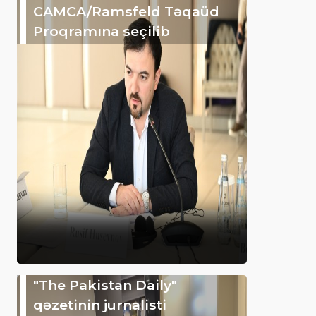
CAMCA/Ramsfeld Təqaüd
Proqramına seçilib
"The Pakistan Daily"
qəzetinin jurnalisti