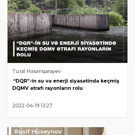
Tural Həsənqarayev
“DQR”-in su və enerji siyasətində keçmiş
DQMV ətrafı rayonların rolu
2022-04-19 13:27
Rusif Hüseynov