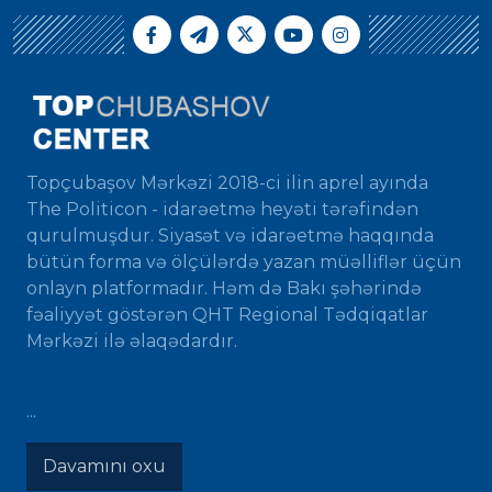
Topçubaşov Mərkəzi 2018-ci ilin aprel ayında
The Politicon - idarəetmə heyəti tərəfindən
qurulmuşdur. Siyasət və idarəetmə haqqında
bütün forma və ölçülərdə yazan müəlliflər üçün
onlayn platformadır. Həm də Bakı şəhərində
fəaliyyət göstərən QHT Regional Tədqiqatlar
Mərkəzi ilə əlaqədardır.
...
Davamını oxu