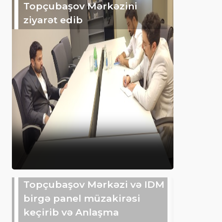
Topçubaşov Mərkəzini
ziyarət edib
Topçubaşov Mərkəzi və IDM
birgə panel müzakirəsi
keçirib və Anlaşma