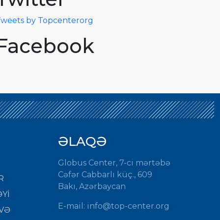
weets by Topcenterorg
Facebook
ƏLAQƏ
Globus Center, 7-ci mərtəbə
Cəfər Cabbarlı küç., 609
R
Bakı, Azərbaycan
Yİ
E-mail:
info@top-center.org
VƏ