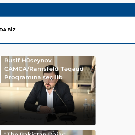
DA BİZ
Rusif Hüseynov
CAMCA/Ramsfeld Təqaüd
Proqramına seçilib
"The Pakistan Daily"