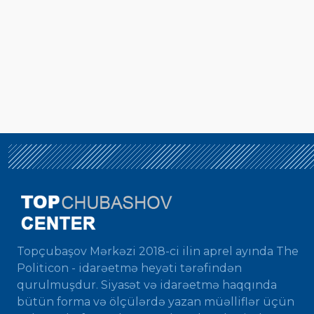
Topçubaşov Mərkəzi 2018-ci ilin aprel ayında The
Politicon - idarəetmə heyəti tərəfindən
qurulmuşdur. Siyasət və idarəetmə haqqında
bütün forma və ölçülərdə yazan müəlliflər üçün