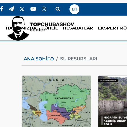
EN
HAQQIMIZDA
TƏHLİL
HESABATLAR
EKSPERT RƏ
ANA SƏHIFƏ
SU RESURSLARI