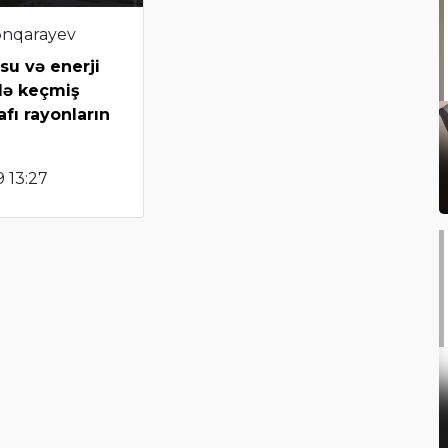
ənqarayev
su və enerji
də keçmiş
fı rayonların
 13:27