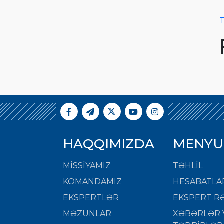
T
HAQQIMIZDA
MENYU
MISSIYAMIZ
TƏHLİL
KOMANDAMIZ
HESABATLA
EKSPERTLƏR
EKSPERT RƏ
MƏZUNLAR
XƏBƏRLƏR 