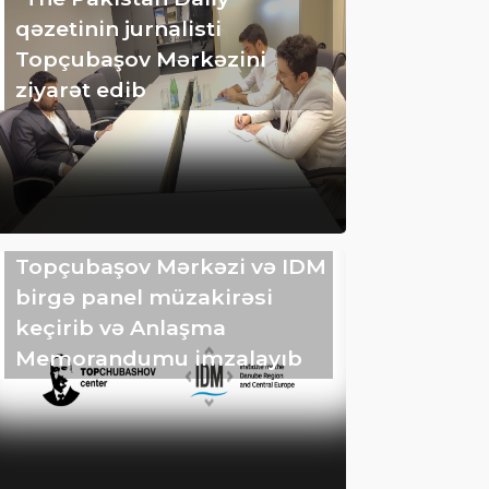
qəzetinin jurnalisti
Topçubaşov Mərkəzini
ziyarət edib
Topçubaşov Mərkəzi və IDM
birgə panel müzakirəsi
keçirib və Anlaşma
Memorandumu imzalayıb