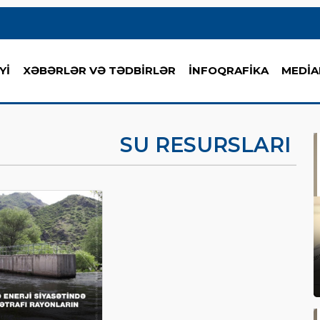
Yİ
XƏBƏRLƏR VƏ TƏDBİRLƏR
İNFOQRAFİKA
MEDİA
SU RESURSLARI