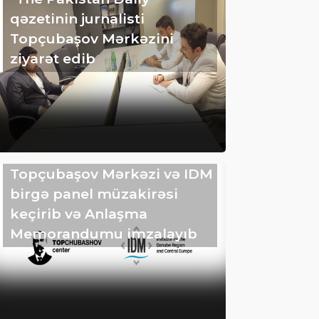
qəzetinin jurnalisti
Topçubaşov Mərkəzini
ziyarət edib
Topçubaşov Mərkəzi və IDM
birgə panel müzakirəsi
keçirib və Anlaşma
Memorandumu imzalayıb