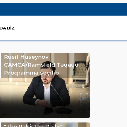
DA BİZ
Rusif Hüseynov
CAMCA/Ramsfeld Təqaüd
Proqramına seçilib
"The Pakistan Daily"