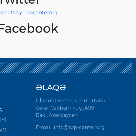
weets by Topcenterorg
Facebook
ƏLAQƏ
Globus Center, 7-ci mərtəbə
Cəfər Cabbarlı küç., 609
R
Bakı, Azərbaycan
Yİ
E-mail:
info@top-center.org
VƏ