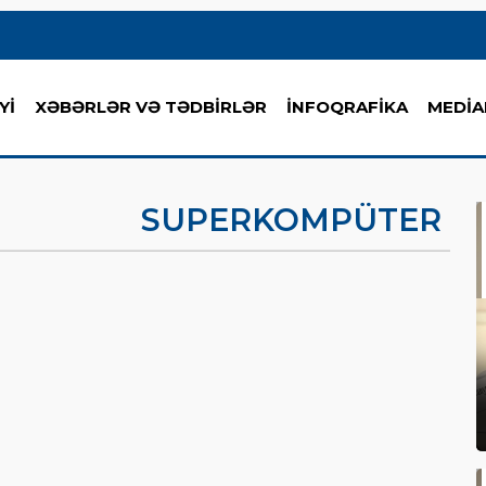
Yİ
XƏBƏRLƏR VƏ TƏDBİRLƏR
İNFOQRAFİKA
MEDİA
SUPERKOMPÜTER