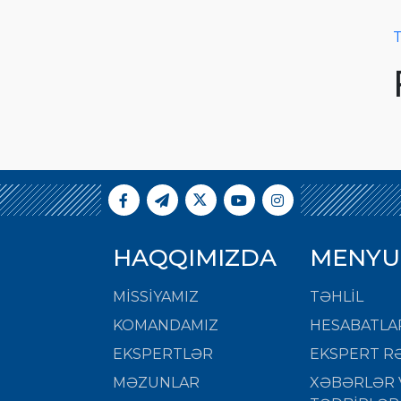
T
HAQQIMIZDA
MENYU
MISSIYAMIZ
TƏHLİL
KOMANDAMIZ
HESABATLA
EKSPERTLƏR
EKSPERT RƏ
MƏZUNLAR
XƏBƏRLƏR 