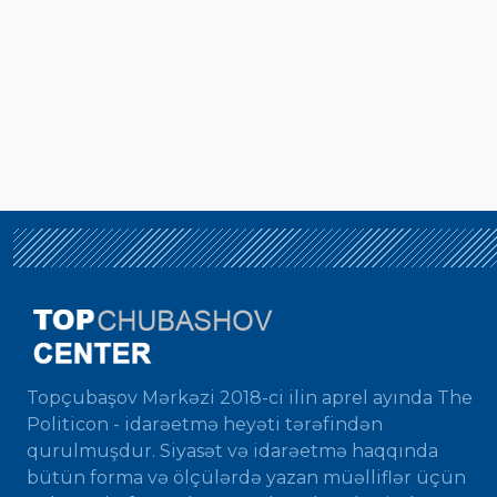
Topçubaşov Mərkəzi 2018-ci ilin aprel ayında The
Politicon - idarəetmə heyəti tərəfindən
qurulmuşdur. Siyasət və idarəetmə haqqında
bütün forma və ölçülərdə yazan müəlliflər üçün