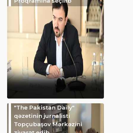
Proqramına seçilib
"The Pakistan Daily"
qəzetinin jurnalisti
Topçubaşov Mərkəzini
ziyarət edib