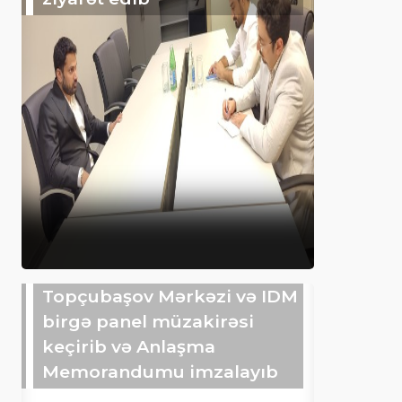
Topçubaşov Mərkəzi və IDM
birgə panel müzakirəsi
keçirib və Anlaşma
Memorandumu imzalayıb