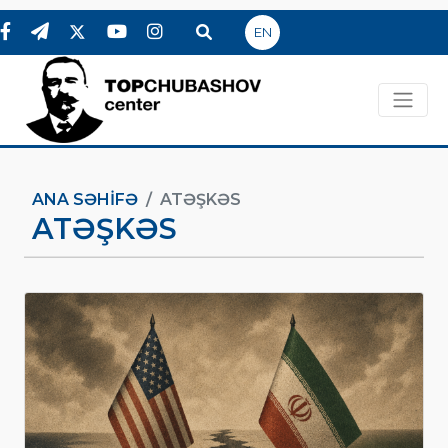
EN
ANA SƏHIFƏ
ATƏŞKƏS
ATƏŞKƏS