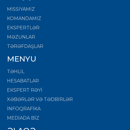
MISSIYAMIZ
KOMANDAMIZ
EKSPERTLƏR
MƏZUNLAR
TƏRƏFDAŞLAR
MENYU
TƏHLİL
HESABATLAR
EKSPERT RƏYİ
XƏBƏRLƏR VƏ TƏDBİRLƏR
İNFOQRAFİKA
MEDİADA BİZ