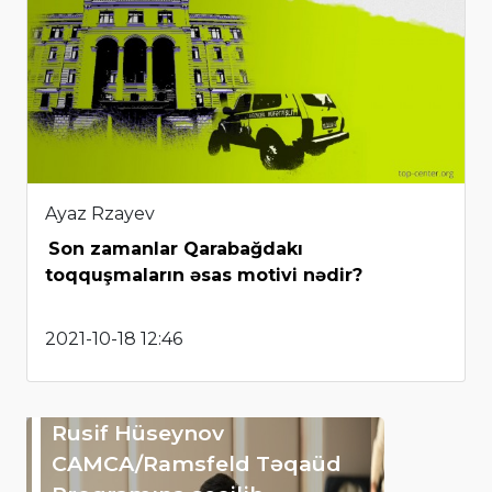
Ayaz Rzayev
Son zamanlar Qarabağdakı
toqquşmaların əsas motivi nədir?
2021-10-18 12:46
Rusif Hüseynov
CAMCA/Ramsfeld Təqaüd