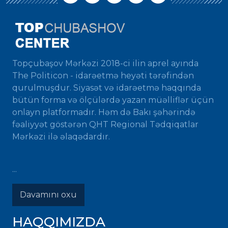
Topçubaşov Mərkəzi 2018-ci ilin aprel ayında
The Politicon - idarəetmə heyəti tərəfindən
qurulmuşdur. Siyasət və idarəetmə haqqında
bütün forma və ölçülərdə yazan müəlliflər üçün
onlayn platformadır. Həm də Bakı şəhərində
fəaliyyət göstərən QHT Regional Tədqiqatlar
Mərkəzi ilə əlaqədardır.
...
Davamını oxu
HAQQIMIZDA