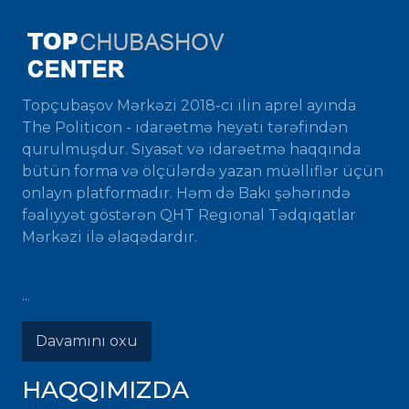
Topçubaşov Mərkəzi 2018-ci ilin aprel ayında
The Politicon - idarəetmə heyəti tərəfindən
qurulmuşdur. Siyasət və idarəetmə haqqında
bütün forma və ölçülərdə yazan müəlliflər üçün
onlayn platformadır. Həm də Bakı şəhərində
fəaliyyət göstərən QHT Regional Tədqiqatlar
Mərkəzi ilə əlaqədardır.
...
Davamını oxu
HAQQIMIZDA