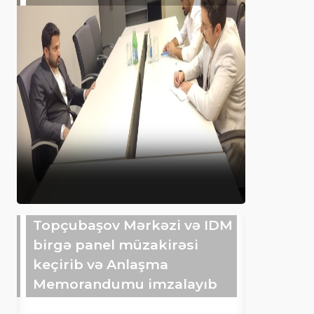
Topçubaşov Mərkəzi və IDM
birgə panel müzakirəsi
keçirib və Anlaşma
Memorandumu imzalayıb