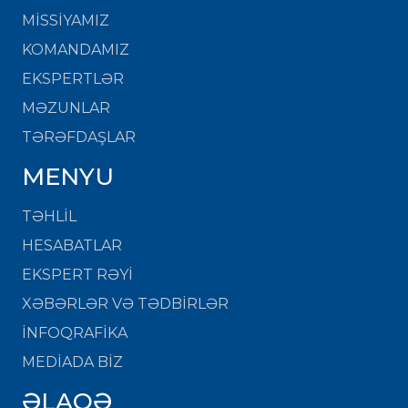
MISSIYAMIZ
KOMANDAMIZ
EKSPERTLƏR
MƏZUNLAR
TƏRƏFDAŞLAR
MENYU
TƏHLİL
HESABATLAR
EKSPERT RƏYİ
XƏBƏRLƏR VƏ TƏDBİRLƏR
İNFOQRAFİKA
MEDİADA BİZ
ƏLAQƏ