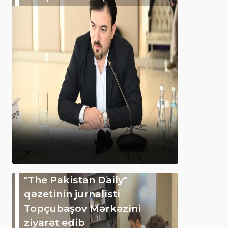
"The Pakistan Daily"
qəzetinin jurnalisti
Topçubaşov Mərkəzini
ziyarət edib