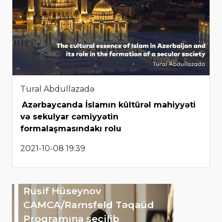
Tural Abdullazadə
Azərbaycanda İslamın kültürəl mahiyyəti
və sekulyar cəmiyyətin
formalaşmasındakı rolu
2021-10-08 19:39
Rusif Hüseynov
CAMCA/Ramsfeld Təqaüd
Proqramına seçilib