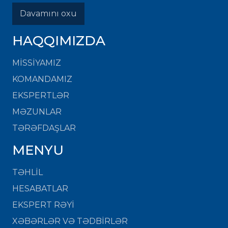
Davamını oxu
HAQQIMIZDA
MISSIYAMIZ
KOMANDAMIZ
EKSPERTLƏR
MƏZUNLAR
TƏRƏFDAŞLAR
MENYU
TƏHLİL
HESABATLAR
EKSPERT RƏYİ
XƏBƏRLƏR VƏ TƏDBİRLƏR