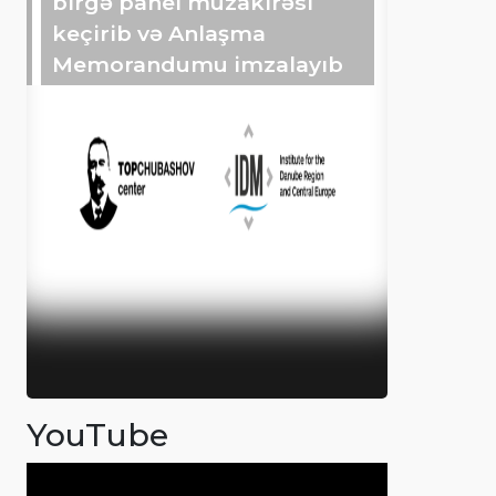
birgə panel müzakirəsi
keçirib və Anlaşma
Memorandumu imzalayıb
YouTube