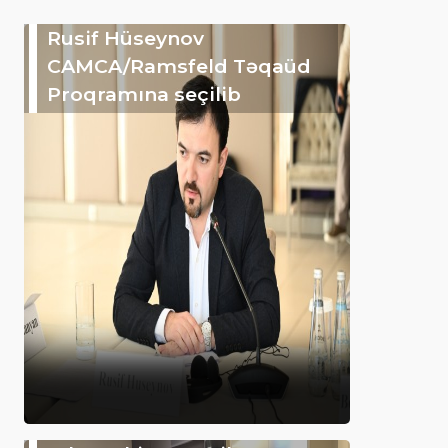
Rusif Hüseynov
CAMCA/Ramsfeld Təqaüd
Proqramına seçilib