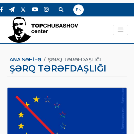
EN
ANA SƏHIFƏ
ŞƏRQ TƏRƏFDAŞLIĞI
ŞƏRQ TƏRƏFDAŞLIĞI