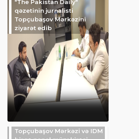
"The Pakistan Daily"
qəzetinin jurnalisti
Topçubaşov Mərkəzini
ziyarət edib
Topçubaşov Mərkəzi və IDM