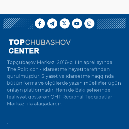
Topçubaşov Mərkəzi 2018-ci ilin aprel ayında
The Politicon - idarəetmə heyəti tərəfindən
qurulmuşdur. Siyasət və idarəetmə haqqında
bütün forma və ölçülərdə yazan müəlliflər üçün
onlayn platformadır. Həm də Bakı şəhərində
fəaliyyət göstərən QHT Regional Tədqiqatlar
Mərkəzi ilə əlaqədardır.
...