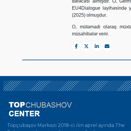
dərəcəsi almışdır. O, Ge
EU4Dialogue layihəsində ye
(2025) olmuşdur.
O, mütəmadi olaraq müxtə
müsahibələr verir.
Topçubaşov Mərkəzi 2018-ci ilin aprel ayında The