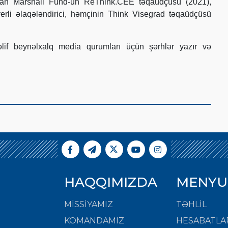
rman Marshall Fund-un ReThink.CEE təqaüdçüsü (2021),
rli əlaqələndirici, həmçinin Think Visegrad təqaüdçüsü
lif beynəlxalq media qurumları üçün şərhlər yazır və
HAQQIMIZDA
MENYU
MISSIYAMIZ
TƏHLİL
KOMANDAMIZ
HESABATLA