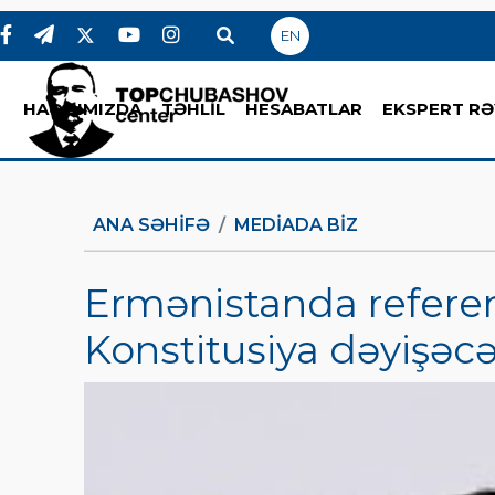
EN
HAQQIMIZDA
TƏHLİL
HESABATLAR
EKSPERT RƏ
ANA SƏHIFƏ
MEDİADA BİZ
Ermənistanda refer
Konstitusiya dəyişəcə