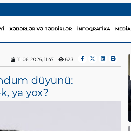
Yİ
XƏBƏRLƏR VƏ TƏDBİRLƏR
İNFOQRAFİKA
MEDİA
11-06-2026, 11:47
623
endum düyünü:
k, ya yox?