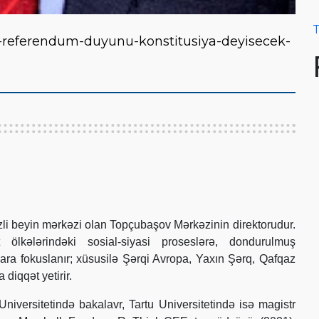
T
-referendum-duyunu-konstitusiya-deyisecek-
i beyin mərkəzi olan Topçubaşov Mərkəzinin direktorudur.
 ölkələrindəki sosial-siyasi proseslərə, dondurulmuş
lara fokuslanır; xüsusilə Şərqi Avropa, Yaxın Şərq, Qafqaz
diqqət yetirir.
iversitetində bakalavr, Tartu Universitetində isə magistr