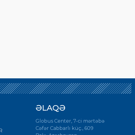
ƏLAQƏ
Globus Center, 7-ci mərtəbə
Cəfər Cabbarlı küç., 609
R