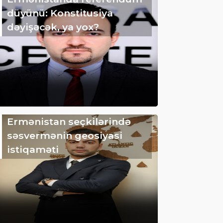
düyünü: Konstitusiya
dəyişəcək, ya yox?
Ermənistan seçkilərində
səsvermənin geosiyasi
istiqaməti