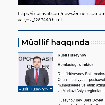
https://musavat.com/news/ermenistanda
ya-yox_1267449.html
Müəllif haqqında
Rusif Hüseynov
Həmtəsisçi, direktor
Rusif Hüseynov Bakı mərkəzl
Onun fəaliyyəti postsovet
münaqişələrə və etnik azlıq
Rusif Hüseynov
və Mərkəzi Asiya regionlarına 
Hüseynov bəy Bakı Dövlət Un