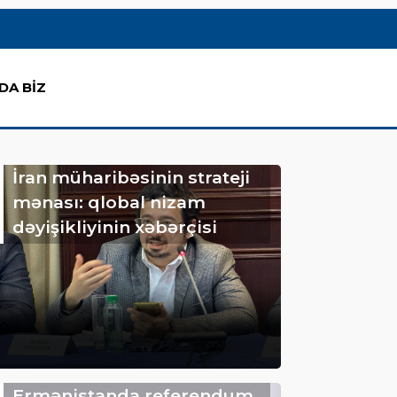
DA BİZ
İran müharibəsinin strateji
mənası: qlobal nizam
dəyişikliyinin xəbərçisi
Ermənistanda referendum