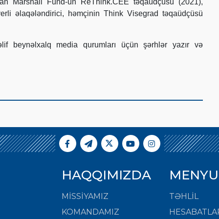
rman Marshall Fund-un ReThink.CEE təqaüdçüsü (2021),
rli əlaqələndirici, həmçinin Think Visegrad təqaüdçüsü
lif beynəlxalq media qurumları üçün şərhlər yazır və
HAQQIMIZDA
MENYU
MISSIYAMIZ
TƏHLİL
KOMANDAMIZ
HESABATLA