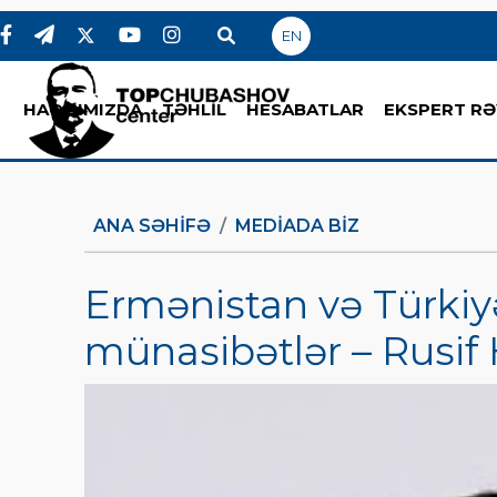
EN
HAQQIMIZDA
TƏHLİL
HESABATLAR
EKSPERT RƏ
ANA SƏHIFƏ
MEDİADA BİZ
Ermənistan və Türkiyə:
münasibətlər – Rusif