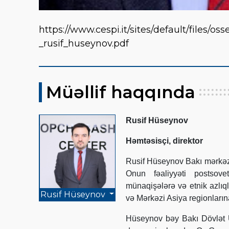
https://www.cespi.it/sites/default/files/os
_rusif_huseynov.pdf
Müəllif haqqında
Rusif Hüseynov
Həmtəsisçi, direktor
Rusif Hüseynov Bakı mərkəzl
Onun fəaliyyəti postsovet
münaqişələrə və etnik azlıq
Rusif Hüseynov
və Mərkəzi Asiya regionlarına 
Hüseynov bəy Bakı Dövlət Un