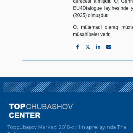
dərəcəsi almışdır. O, Ge
EU4Dialogue layihəsində ye
(2025) olmuşdur.
O, mütəmadi olaraq müxtə
müsahibələr verir.
Topçubaşov Mərkəzi 2018-ci ilin aprel ayında The