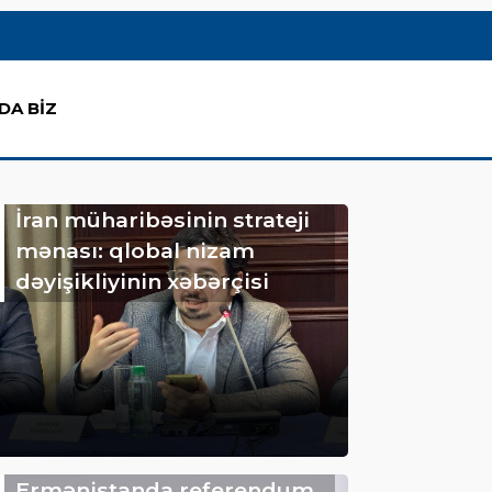
DA BİZ
İran müharibəsinin strateji
mənası: qlobal nizam
dəyişikliyinin xəbərçisi
Ermənistanda referendum