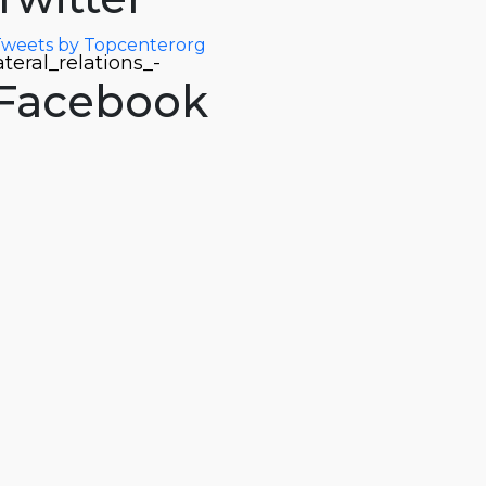
weets by Topcenterorg
ateral_relations_-
Facebook