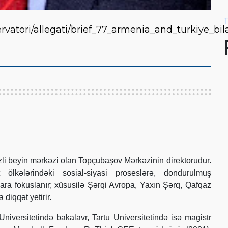
T
servatori/allegati/brief_77_armenia_and_turkiye_bil
i beyin mərkəzi olan Topçubaşov Mərkəzinin direktorudur.
 ölkələrindəki sosial-siyasi proseslərə, dondurulmuş
lara fokuslanır; xüsusilə Şərqi Avropa, Yaxın Şərq, Qafqaz
diqqət yetirir.
iversitetində bakalavr, Tartu Universitetində isə magistr