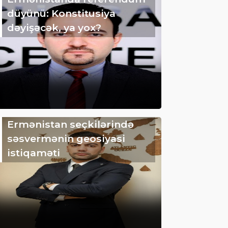
düyünü: Konstitusiya
dəyişəcək, ya yox?
Ermənistan seçkilərində
səsvermənin geosiyasi
istiqaməti