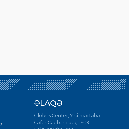
ƏLAQƏ
Globus Center, 7-ci mərtəbə
Cəfər Cabbarlı küç., 609
R