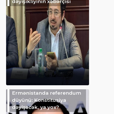
dəyişikliyinin xəbərçisi
Ermənistanda referendum
düyünü: Konstitusiya
dəyişəcək, ya yox?