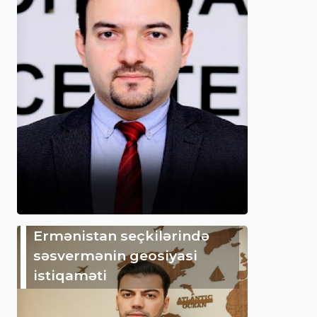
Ermənistan seçkilərində
səsvermənin geosiyasi
istiqaməti