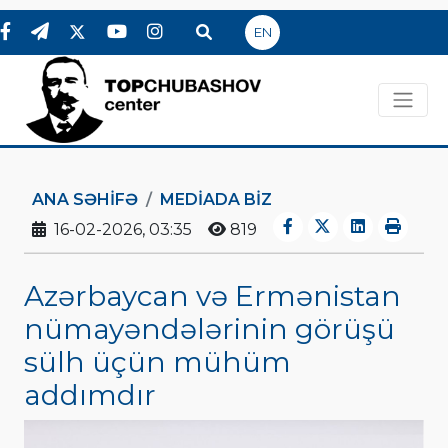
EN
ANA SƏHIFƏ
MEDİADA BİZ
16-02-2026, 03:35
819
Azərbaycan və Ermənistan
nümayəndələrinin görüşü
sülh üçün mühüm
addımdır