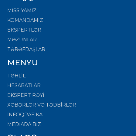
MISSIYAMIZ
KOMANDAMIZ
EKSPERTLƏR
MƏZUNLAR
TƏRƏFDAŞLAR
MENYU
TƏHLİL
HESABATLAR
EKSPERT RƏYİ
XƏBƏRLƏR VƏ TƏDBİRLƏR
İNFOQRAFİKA
MEDİADA BİZ