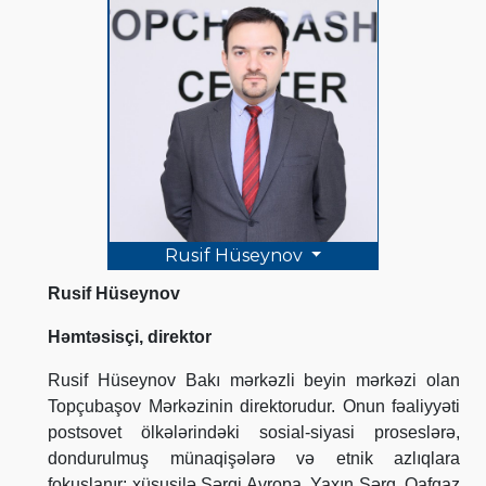
Rusif Hüseynov
Rusif Hüseynov
Həmtəsisçi, direktor
Rusif Hüseynov Bakı mərkəzli beyin mərkəzi olan
Topçubaşov Mərkəzinin direktorudur. Onun fəaliyyəti
postsovet ölkələrindəki sosial-siyasi proseslərə,
dondurulmuş münaqişələrə və etnik azlıqlara
fokuslanır; xüsusilə Şərqi Avropa, Yaxın Şərq, Qafqaz