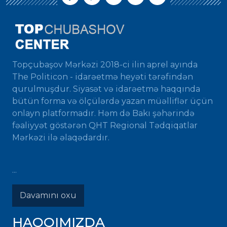
Topçubaşov Mərkəzi 2018-ci ilin aprel ayında
The Politicon - idarəetmə heyəti tərəfindən
qurulmuşdur. Siyasət və idarəetmə haqqında
bütün forma və ölçülərdə yazan müəlliflər üçün
onlayn platformadır. Həm də Bakı şəhərində
fəaliyyət göstərən QHT Regional Tədqiqatlar
Mərkəzi ilə əlaqədardır.
...
Davamını oxu
HAQQIMIZDA