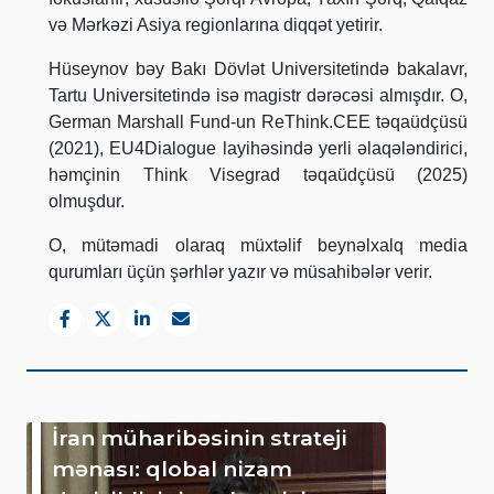
və Mərkəzi Asiya regionlarına diqqət yetirir.
Hüseynov bəy Bakı Dövlət Universitetində bakalavr,
Tartu Universitetində isə magistr dərəcəsi almışdır. O,
German Marshall Fund-un ReThink.CEE təqaüdçüsü
(2021), EU4Dialogue layihəsində yerli əlaqələndirici,
həmçinin Think Visegrad təqaüdçüsü (2025)
olmuşdur.
O, mütəmadi olaraq müxtəlif beynəlxalq media
qurumları üçün şərhlər yazır və müsahibələr verir.
İran müharibəsinin strateji
mənası: qlobal nizam