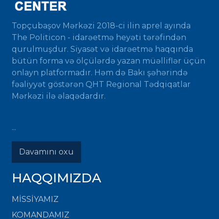
Topçubaşov Mərkəzi 2018-ci ilin aprel ayında
The Politicon - idarəetmə heyəti tərəfindən
qurulmuşdur. Siyasət və idarəetmə haqqında
bütün forma və ölçülərdə yazan müəlliflər üçün
onlayn platformadır. Həm də Bakı şəhərində
fəaliyyət göstərən QHT Regional Tədqiqatlar
Mərkəzi ilə əlaqədardır.
...
Davamını oxu
HAQQIMIZDA
MISSIYAMIZ
KOMANDAMIZ