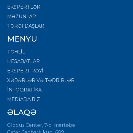
EKSPERTLƏR
MƏZUNLAR
TƏRƏFDAŞLAR
MENYU
TƏHLİL
HESABATLAR
EKSPERT RƏYİ
XƏBƏRLƏR VƏ TƏDBİRLƏR
İNFOQRAFİKA
MEDİADA BİZ
ƏLAQƏ
Globus Center, 7-ci mərtəbə
Cəfər Cabbarlı küç., 609