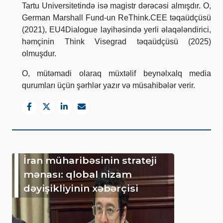
Tartu Universitetində isə magistr dərəcəsi almışdır. O,
German Marshall Fund-un ReThink.CEE təqaüdçüsü
(2021), EU4Dialogue layihəsində yerli əlaqələndirici,
həmçinin Think Visegrad təqaüdçüsü (2025)
olmuşdur.
O, mütəmadi olaraq müxtəlif beynəlxalq media
qurumları üçün şərhlər yazır və müsahibələr verir.
İran müharibəsinin strateji
mənası: qlobal nizam
dəyişikliyinin xəbərçisi