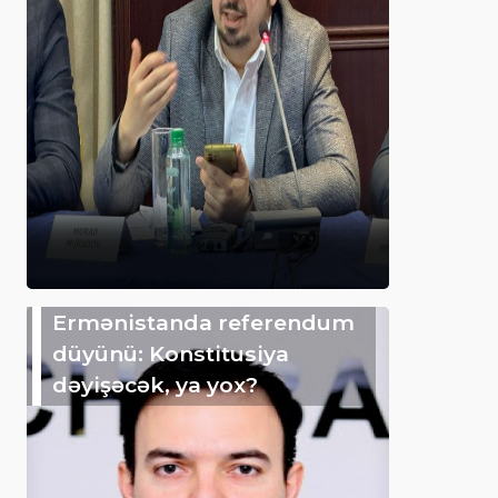
Ermənistanda referendum
düyünü: Konstitusiya
dəyişəcək, ya yox?