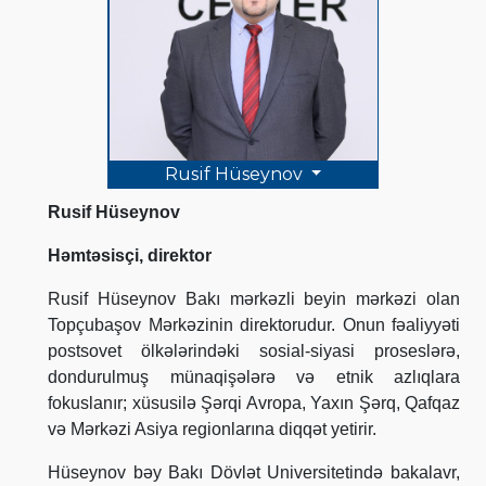
Rusif Hüseynov
Rusif Hüseynov
Həmtəsisçi, direktor
Rusif Hüseynov Bakı mərkəzli beyin mərkəzi olan
Topçubaşov Mərkəzinin direktorudur. Onun fəaliyyəti
postsovet ölkələrindəki sosial-siyasi proseslərə,
dondurulmuş münaqişələrə və etnik azlıqlara
fokuslanır; xüsusilə Şərqi Avropa, Yaxın Şərq, Qafqaz
və Mərkəzi Asiya regionlarına diqqət yetirir.
Hüseynov bəy Bakı Dövlət Universitetində bakalavr,