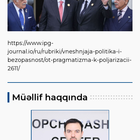
https://www.ipg-
journal.io/ru/rubriki/vneshnjaja-politika-i-
bezopasnost/ot-pragmatizma-k-poljarizacii-
2611/
Müəllif haqqında