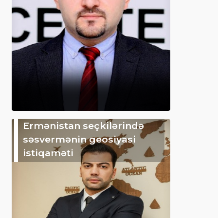
Ermənistan seçkilərində
səsvermənin geosiyasi
istiqaməti