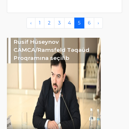
‹
1
2
3
4
5
6
›
Rusif Hüseynov
CAMCA/Ramsfeld Təqaüd
Proqramına seçilib