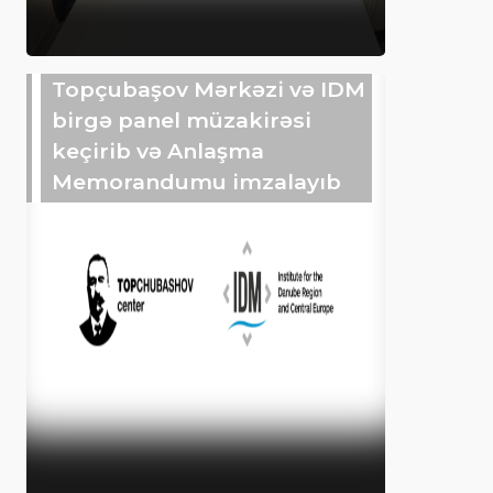
Topçubaşov Mərkəzi və IDM
birgə panel müzakirəsi
keçirib və Anlaşma
Memorandumu imzalayıb