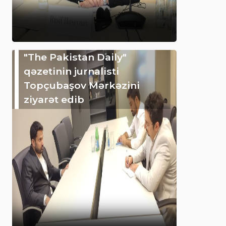
"The Pakistan Daily"
qəzetinin jurnalisti
Topçubaşov Mərkəzini
ziyarət edib