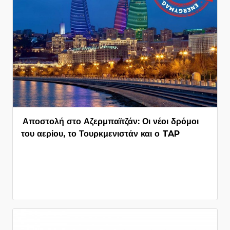
Αποστολή στο Αζερμπαϊτζάν: Οι νέοι δρόμοι
του αερίου, το Τουρκμενιστάν και ο TAP