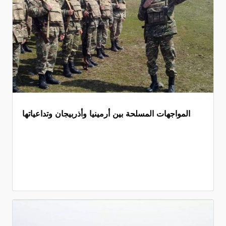
المواجهات المسلحة بين أرمينيا وأذربيجان وتداعياتها