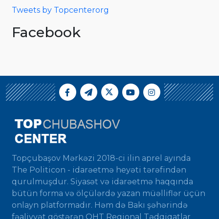
Tweets by Topcenterorg
Facebook
Topçubaşov Mərkəzi 2018-ci ilin aprel ayında
The Politicon - idarəetmə heyəti tərəfindən
qurulmuşdur. Siyasət və idarəetmə haqqında
bütün forma və ölçülərdə yazan müəlliflər üçün
onlayn platformadır. Həm də Bakı şəhərində
fəaliyyət göstərən QHT Regional Tədqiqatlar