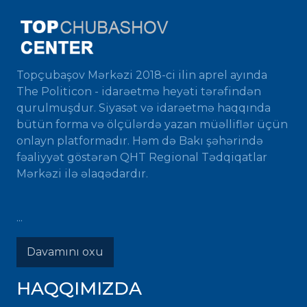
Topçubaşov Mərkəzi 2018-ci ilin aprel ayında
The Politicon - idarəetmə heyəti tərəfindən
qurulmuşdur. Siyasət və idarəetmə haqqında
bütün forma və ölçülərdə yazan müəlliflər üçün
onlayn platformadır. Həm də Bakı şəhərində
fəaliyyət göstərən QHT Regional Tədqiqatlar
Mərkəzi ilə əlaqədardır.
...
Davamını oxu
HAQQIMIZDA