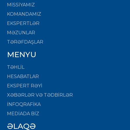
MISSIYAMIZ
KOMANDAMIZ
EKSPERTLƏR
MƏZUNLAR
TƏRƏFDAŞLAR
MENYU
TƏHLİL
HESABATLAR
EKSPERT RƏYİ
XƏBƏRLƏR VƏ TƏDBİRLƏR
İNFOQRAFİKA
MEDİADA BİZ
ƏLAQƏ