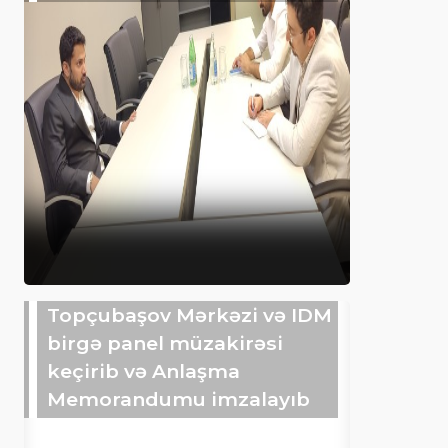
Topçubaşov Mərkəzi və IDM
birgə panel müzakirəsi
keçirib və Anlaşma
Memorandumu imzalayıb