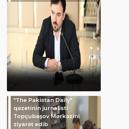
"The Pakistan Daily"
qəzetinin jurnalisti
Topçubaşov Mərkəzini
ziyarət edib