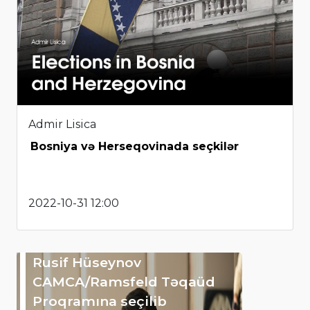
Admir Lisica
Bosniya və Herseqovinada seçkilər
2022-10-31 12:00
Rusif Hüseynov
CAMCA/Ramsfeld Təqaüd
Proqramına seçilib