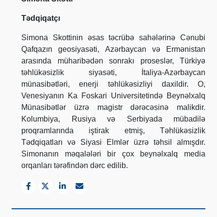
Tədqiqatçı
Simona Skottinin əsas təcrübə sahələrinə Cənubi
Qafqazın geosiyasəti, Azərbaycan və Ermənistan
arasında müharibədən sonrakı proseslər, Türkiyə
təhlükəsizlik siyasəti, İtaliya-Azərbaycan
münasibətləri, enerji təhlükəsizliyi daxildir. O,
Venesiyanın Ka Foskari Universitetində Beynəlxalq
Münasibətlər üzrə magistr dərəcəsinə malikdir.
Kolumbiya, Rusiya və Serbiyada mübadilə
proqramlarında iştirak etmiş, Təhlükəsizlik
Tədqiqatları və Siyasi Elmlər üzrə təhsil almışdır.
Simonanın məqalələri bir çox beynəlxalq media
orqanları tərəfindən dərc edilib.