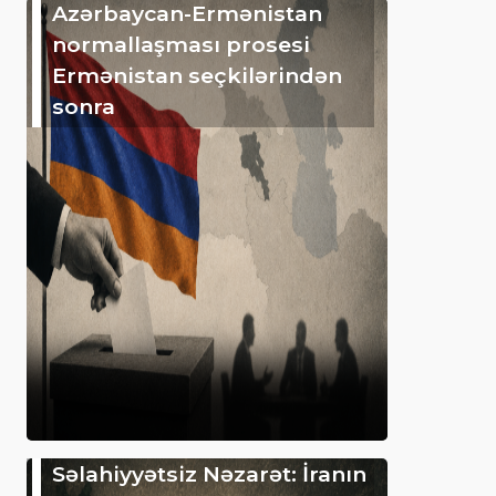
Azərbaycan-Ermənistan
normallaşması prosesi
Ermənistan seçkilərindən
sonra
Səlahiyyətsiz Nəzarət: İranın