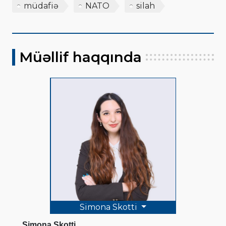
müdafiə
NATO
silah
Müəllif haqqında
Simona Skotti
Simona Skotti