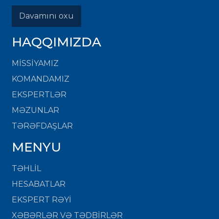
Davamını oxu
HAQQIMIZDA
MISSIYAMIZ
KOMANDAMIZ
EKSPERTLƏR
MƏZUNLAR
TƏRƏFDAŞLAR
MENYU
TƏHLİL
HESABATLAR
EKSPERT RƏYİ
XƏBƏRLƏR VƏ TƏDBİRLƏR