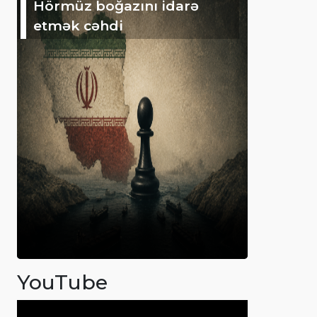
Hörmüz boğazını idarə
etmək cəhdi
YouTube