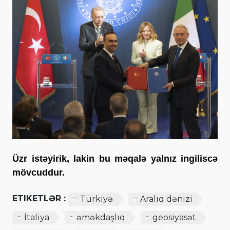
Üzr istəyirik, lakin bu məqalə yalnız ingiliscə
mövcuddur.
ETIKETLƏR :
Türkiyə
Aralıq dənizi
İtaliya
əməkdaşlıq
geosiyasət