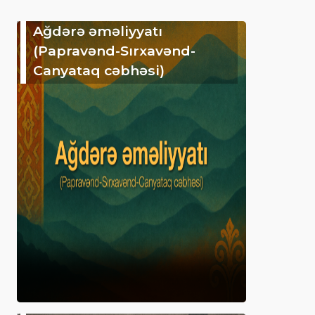
Ağdərə əməliyyatı
(Papravənd-Sırxavənd-
Canyataq cəbhəsi)