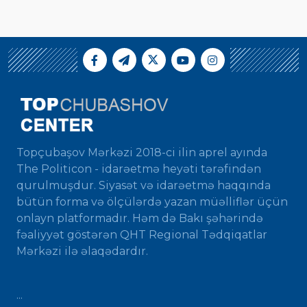
Topçubaşov Mərkəzi 2018-ci ilin aprel ayında
The Politicon - idarəetmə heyəti tərəfindən
qurulmuşdur. Siyasət və idarəetmə haqqında
bütün forma və ölçülərdə yazan müəlliflər üçün
onlayn platformadır. Həm də Bakı şəhərində
fəaliyyət göstərən QHT Regional Tədqiqatlar
Mərkəzi ilə əlaqədardır.
...