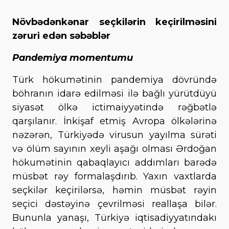
Növbədənkənar seçkilərin keçirilməsini
zəruri edən səbəblər
Pandemiya momentumu
Türk hökumətinin pandemiya dövründə
böhranın idarə edilməsi ilə bağlı yürütdüyü
siyasət ölkə ictimaiyyətində rəğbətlə
qarşılanır. İnkişaf etmiş Avropa ölkələrinə
nəzərən, Türkiyədə virusun yayılma sürəti
və ölüm sayının xeyli aşağı olması Ərdoğan
hökumətinin qabaqlayıcı addımları barədə
müsbət rəy formalaşdırıb. Yaxın vaxtlarda
seçkilər keçirilərsə, həmin müsbət rəyin
seçici dəstəyinə çevrilməsi reallaşa bilər.
Bununla yanaşı, Türkiyə iqtisadiyyatındakı