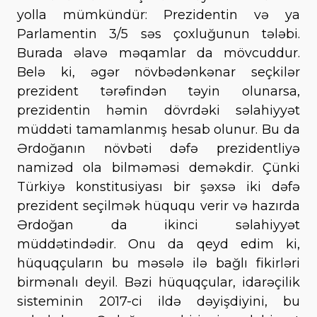
yolla mümkündür: Prezidentin və ya
Parlamentin 3/5 səs çoxluğunun tələbi.
Burada əlavə məqamlar da mövcuddur.
Belə ki, əgər növbədənkənar seçkilər
prezident tərəfindən təyin olunarsa,
prezidentin həmin dövrdəki səlahiyyət
müddəti tamamlanmış hesab olunur. Bu da
Ərdoğanın növbəti dəfə prezidentliyə
namizəd ola bilməməsi deməkdir. Çünki
Türkiyə konstitusiyası bir şəxsə iki dəfə
prezident seçilmək hüququ verir və hazırda
Ərdoğan da ikinci səlahiyyət
müddətindədir. Onu da qeyd edim ki,
hüquqçuların bu məsələ ilə bağlı fikirləri
birmənalı deyil. Bəzi hüquqçular, idarəçilik
sisteminin 2017-ci ildə dəyişdiyini, bu