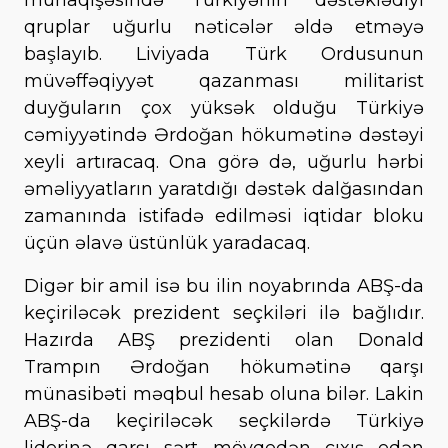
qruplar uğurlu nəticələr əldə etməyə
başlayıb. Liviyada Türk Ordusunun
müvəffəqiyyət qazanması militarist
duyğuların çox yüksək olduğu Türkiyə
cəmiyyətində Ərdoğan hökumətinə dəstəyi
xeyli artıracaq. Ona görə də, uğurlu hərbi
əməliyyatların yaratdığı dəstək dalğasından
zamanında istifadə edilməsi iqtidar bloku
üçün əlavə üstünlük yaradacaq.
Digər bir amil isə bu ilin noyabrında ABŞ-da
keçiriləcək prezident seçkiləri ilə bağlıdır.
Hazırda ABŞ prezidenti olan Donald
Trampın Ərdoğan hökumətinə qarşı
münasibəti məqbul hesab oluna bilər. Lakin
ABŞ-da keçiriləcək seçkilərdə Türkiyə
liderinə qarşı sərt mövqedən çıxış edən