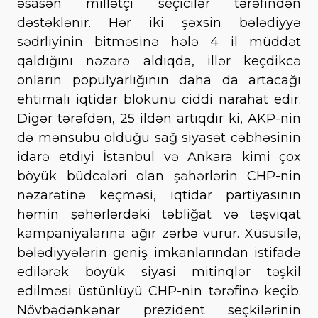
əsasən millətçi seçicilər tərəfindən
dəstəklənir. Hər iki şəxsin bələdiyyə
sədrliyinin bitməsinə hələ 4 il müddət
qaldığını nəzərə aldıqda, illər keçdikcə
onların populyarlığının daha da artacağı
ehtimalı iqtidar blokunu ciddi narahat edir.
Digər tərəfdən, 25 ildən artıqdır ki, AKP-nin
də mənsubu olduğu sağ siyasət cəbhəsinin
idarə etdiyi İstanbul və Ankara kimi çox
böyük büdcələri olan şəhərlərin CHP-nin
nəzarətinə keçməsi, iqtidar partiyasının
həmin şəhərlərdəki təbliğat və təşviqat
kampaniyalarına ağır zərbə vurur. Xüsusilə,
bələdiyyələrin geniş imkanlarından istifadə
edilərək böyük siyasi mitinqlər təşkil
edilməsi üstünlüyü CHP-nin tərəfinə keçib.
Növbədənkənar prezident seçkilərinin