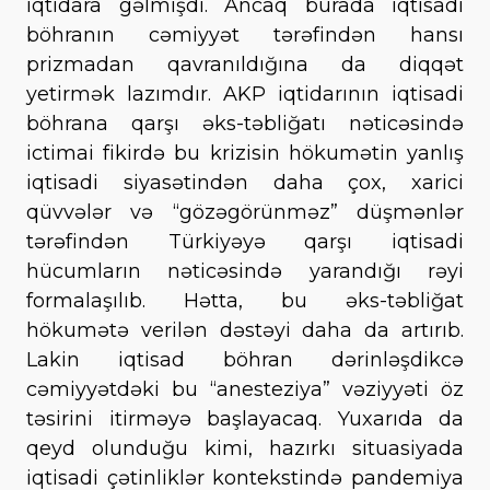
iqtidara gəlmişdi. Ancaq burada iqtisadi
böhranın cəmiyyət tərəfindən hansı
prizmadan qavranıldığına da diqqət
yetirmək lazımdır. AKP iqtidarının iqtisadi
böhrana qarşı əks-təbliğatı nəticəsində
ictimai fikirdə bu krizisin hökumətin yanlış
iqtisadi siyasətindən daha çox, xarici
qüvvələr və “gözəgörünməz” düşmənlər
tərəfindən Türkiyəyə qarşı iqtisadi
hücumların nəticəsində yarandığı rəyi
formalaşılıb. Hətta, bu əks-təbliğat
hökumətə verilən dəstəyi daha da artırıb.
Lakin iqtisad böhran dərinləşdikcə
cəmiyyətdəki bu “anesteziya” vəziyyəti öz
təsirini itirməyə başlayacaq. Yuxarıda da
qeyd olunduğu kimi, hazırkı situasiyada
iqtisadi çətinliklər kontekstində pandemiya