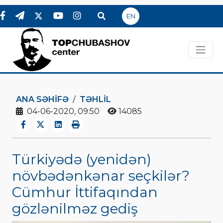
EN
ANA SƏHIFƏ
TƏHLİL
04-06-2020, 09:50
14085
Türkiyədə (yenidən)
növbədənkənar seçkilər?
Cümhur İttifaqından
gözlənilməz gediş