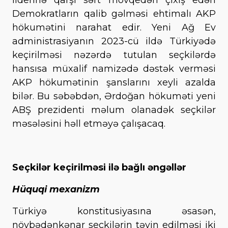
Demokratların qalib gəlməsi ehtimalı AKP
hökumətini narahat edir. Yeni Ağ Ev
administrasiyanın 2023-cü ildə Türkiyədə
keçirilməsi nəzərdə tutulan seçkilərdə
hansısa müxalif namizədə dəstək verməsi
AKP hökumətinin şanslarını xeyli azalda
bilər. Bu səbəbdən, Ərdoğan hökuməti yeni
ABŞ prezidenti məlum olanadək seçkilər
məsələsini həll etməyə çalışacaq.
Seçkilər keçirilməsi ilə bağlı əngəllər
Hüquqi mexanizm
Türkiyə konstitusiyasına əsasən,
növbədənkənar seçkilərin təyin edilməsi iki