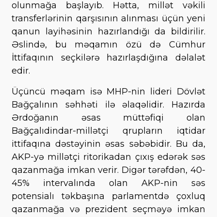
olunmağa başlayıb. Hətta, millət vəkili
transferlərinin qarşısının alınması üçün yeni
qanun layihəsinin hazırlandığı da bildirilir.
Əslində, bu məqamın özü də Cümhur
İttifaqının seçkilərə hazırlaşdığına dəlalət
edir.
Üçüncü məqam isə MHP-nin lideri Dövlət
Bağçalının səhhəti ilə əlaqəlidir. Hazırda
Ərdoğanın əsas müttəfiqi olan
Bağçalıdindar-millətçi qrupların iqtidar
ittifaqına dəstəyinin əsas səbəbidir. Bu da,
AKP-yə millətçi ritorikadan çıxış edərək səs
qazanmağa imkan verir. Digər tərəfdən, 40-
45% intervalında olan AKP-nin səs
potensialı təkbaşına parlamentdə çoxluq
qazanmağa və prezident seçməyə imkan