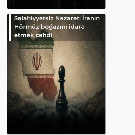
Səlahiyyətsiz Nəzarət: İranın
Hörmüz boğazını idarə
etmək cəhdi