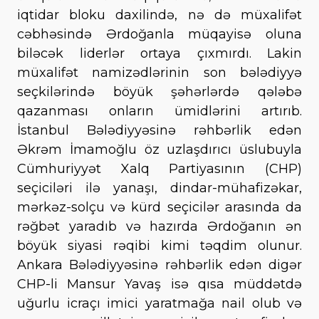
iqtidar bloku daxilində, nə də müxalifət
cəbhəsində Ərdoğanla müqayisə oluna
biləcək liderlər ortaya çıxmırdı. Lakin
müxalifət namizədlərinin son bələdiyyə
seçkilərində böyük şəhərlərdə qələbə
qazanması onların ümidlərini artırıb.
İstanbul Bələdiyyəsinə rəhbərlik edən
Əkrəm İmamoğlu öz uzlaşdırıcı üslubuyla
Cümhuriyyət Xalq Partiyasının (CHP)
seçiciləri ilə yanaşı, dindar-mühafizəkar,
mərkəz-solçu və kürd seçicilər arasında da
rəğbət yaradıb və hazırda Ərdoğanın ən
böyük siyasi rəqibi kimi təqdim olunur.
Ankara Bələdiyyəsinə rəhbərlik edən digər
CHP-li Mansur Yavaş isə qısa müddətdə
uğurlu icraçı imici yaratmağa nail olub və