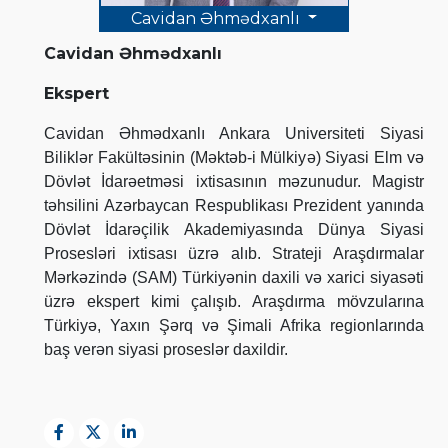
Cavidan Əhmədxanlı
Cavidan Əhmədxanlı
Ekspert
Cavidan Əhmədxanlı Ankara Universiteti Siyasi
Biliklər Fakültəsinin (Məktəb-i Mülkiyə) Siyasi Elm və
Dövlət İdarəetməsi ixtisasının məzunudur. Magistr
təhsilini Azərbaycan Respublikası Prezident yanında
Dövlət İdarəçilik Akademiyasında Dünya Siyasi
Prosesləri ixtisası üzrə alıb. Strateji Araşdırmalar
Mərkəzində (SAM) Türkiyənin daxili və xarici siyasəti
üzrə ekspert kimi çalışıb. Araşdırma mövzularına
Türkiyə, Yaxın Şərq və Şimali Afrika regionlarında
baş verən siyasi proseslər daxildir.