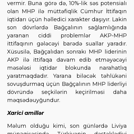
vermir. Buna görə də, 10%-lik səs potensialı
olan MHP ilə müttəfiqlik Cümhur İttifaqın
iqtidarı üçün həlledici xarakter daşıyır. Lakin
son dövrlərdə Bağçalının sağlamlığında
yaranan ciddi problemlər AKP-MHP
ittifaqının gələcəyi barədə suallar yaradır.
Xüsusilə, Bağçalıdan sonrakı MHP liderinin
AKP ilə ittifaqa davam edib etməyəcəyi
məsələsi iqtidar blokunda narahatlıq
yaratmaqdadır. Yarana biləcək təhlükəni
sovuşdurmaq üçün Bağçalının MHP liderliyi
dövründə seçkilərin keçirilməsi daha
məqsədəuyğundur.
Xarici amillər
Məlum olduğu kimi, son günlərdə Liviya
münaqişəsində Türkiyənin dəstəklədiyi