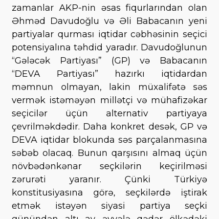
zamanlar AKP-nin əsas fiqurlarından olan
Əhməd Davudoğlu və Əli Babacanın yeni
partiyalar qurması iqtidar cəbhəsinin seçici
potensiyalına təhdid yaradır. Davudoğlunun
“Gələcək Partiyası” (GP) və Babacanın
“DEVA Partiyası” hazırkı iqtidardan
məmnun olmayan, lakin müxalifətə səs
vermək istəməyən millətçi və mühafizəkar
seçicilər üçün alternativ partiyaya
çevrilməkdədir. Daha konkret desək, GP və
DEVA iqtidar blokunda səs parçalanmasına
səbəb olacaq. Bunun qarşısını almaq üçün
növbədənkənar seçkilərin keçirilməsi
zərurəti yaranır. Çünki Türkiyə
konstitusiyasına görə, seçkilərdə iştirak
etmək istəyən siyasi partiya seçki
günündən altı ay əvvələ qədər ölkədəki