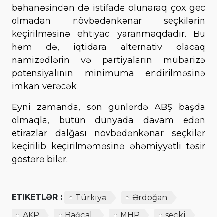
bəhanəsindən də istifadə olunaraq çox gec
olmadan növbədənkənar seçkilərin
keçirilməsinə ehtiyac yaranmaqdadır. Bu
həm də, iqtidara alternativ olacaq
namizədlərin və partiyaların mübarizə
potensiyalının minimuma endirilməsinə
imkan verəcək.
Eyni zamanda, son günlərdə ABŞ başda
olmaqla, bütün dünyada davam edən
etirazlar dalğası növbədənkənar seçkilər
keçirilib keçirilməməsinə əhəmiyyətli təsir
göstərə bilər.
ETIKETLƏR :
Türkiyə
Ərdoğan
AKP
Bağçalı
MHP
seçki