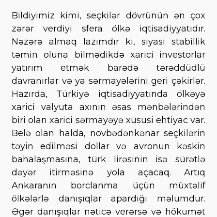
Bildiyimiz kimi, seçkilər dövrünün ən çox
zərər verdiyi sfera ölkə iqtisadiyyatıdır.
Nəzərə almaq lazımdır ki, siyasi stabillik
təmin oluna bilmədikdə xarici investorlar
yatırım etmək barədə tərəddüdlü
davranırlar və ya sərmayələrini geri çəkirlər.
Hazırda, Türkiyə iqtisadiyyatında ölkəyə
xarici valyuta axının əsas mənbələrindən
biri olan xarici sərmayəyə xüsusi ehtiyac var.
Belə olan halda, növbədənkənar seçkilərin
təyin edilməsi dollar və avronun kəskin
bahalaşmasına, türk lirəsinin isə sürətlə
dəyər itirməsinə yola açacaq. Artıq
Ankaranın borclanma üçün müxtəlif
ölkələrlə danışıqlar apardığı məlumdur.
Əgər danışıqlar nəticə verərsə və hökumət