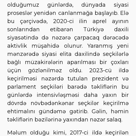
olduğumuz günlərdə, dünyada siyasi
proseslər yenidən canlanmağa başlayıb. Elə
bu çərçivədə, 2020-ci ilin aprel ayının
sonlarından etibarən Türkiyə daxili
siyasətində də nəzərə çarpacaq dərəcədə
aktivlik müşahidə olunur. Yaranmış yeni
mənzərədə siyasi elita daxilində seçkilərlə
bağlı müzakirələrin aparılması bir çoxları
üçün gözlənilməz oldu. 2023-cü ildə
keçirilməsi nəzərdə tutulan prezident və
parlament seçkiləri barədə təkliflərin bu
günlərdə intensivləşməsi daha yaxın bir
dövrdə növbədənkənar seçkilər keçirilmə
ehtimalını gündəmə gətirib. Gəlin, həmin
təkliflərin bəzilərinə yaxından nəzər salaq.
Məlum olduğu kimi, 2017-ci ildə keçirilən