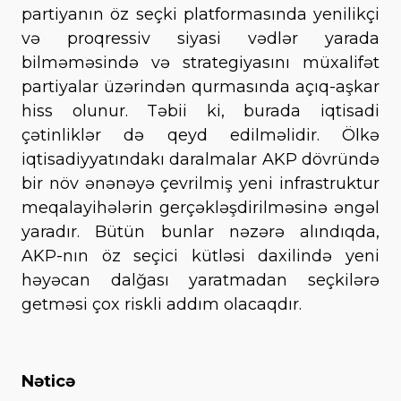
partiyanın öz seçki platformasında yenilikçi
və proqressiv siyasi vədlər yarada
bilməməsində və strategiyasını müxalifət
partiyalar üzərindən qurmasında açıq-aşkar
hiss olunur. Təbii ki, burada iqtisadi
çətinliklər də qeyd edilməlidir. Ölkə
iqtisadiyyatındakı daralmalar AKP dövründə
bir növ ənənəyə çevrilmiş yeni infrastruktur
meqalayihələrin gerçəkləşdirilməsinə əngəl
yaradır. Bütün bunlar nəzərə alındıqda,
AKP-nın öz seçici kütləsi daxilində yeni
həyəcan dalğası yaratmadan seçkilərə
getməsi çox riskli addım olacaqdır.
Nəticə