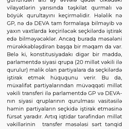
vilayətlərin yarısında təşkilat qurmalı və
böyük qurultayını keçirməlidir. Hələlik nə
GP, nə də DEVA tam formalaşa bilməyib və
yaxın vaxtlarda keçiriləcək seçkilərdə iştirak
edə bilməyəcəklər. Ancaq burada məsələni
mürəkkəbləşdirən başqa bir məqam da var.
Belə ki, konstitusiyadakı digər bir maddə,
parlamentdə siyasi qrupa (20 millət vəkili ilə
qurulur) malik olan partiyalara da seçkilərdə
iştirak etmək hüququnu verir. Bu da,
müxalifət partiyalarından müvəqqəti millət
vəkili transferi ilə parlamentdə GP və DEVA-
nın siyasi qruplarının qurulması vasitəsilə
həmin partiyaların seçkidə iştirak etməsinə
fürsət yaradır. Artıq iqtidar tərəfindən millət
vəkillərinin transfer məsələsi sərt tənqid