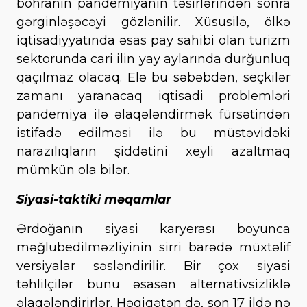
böhranın pandemiyanın təsirlərindən sonra
gərginləşəcəyi gözlənilir. Xüsusilə, ölkə
iqtisadiyyatında əsas pay sahibi olan turizm
sektorunda cari ilin yay aylarında durğunluq
qaçılmaz olacaq. Elə bu səbəbdən, seçkilər
zamanı yaranacaq iqtisadi problemləri
pandemiya ilə əlaqələndirmək fürsətindən
istifadə edilməsi ilə bu müstəvidəki
narazılıqların şiddətini xeyli azaltmaq
mümkün ola bilər.
Siyasi-taktiki məqamlar
Ərdoğanın siyasi karyerası boyunca
məğlubedilməzliyinin sirri barədə müxtəlif
versiyalar səsləndirilir. Bir çox siyasi
təhlilçilər bunu əsasən alternativsizliklə
əlaqələndirirlər. Həqiqətən də, son 17 ildə nə