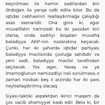
keçirilməsi ilə həmin sədrlərdən biri
Ərdoğan ilə yarışa cəlb edilə bilər. Bu da
iqtidar cəbhəsinin reallaşdırmağa çalışdığı
əsas ssenaridir. Ona görə ki, əgər
müxalifətin namizədi bu iki şəxsdən biri
olarsa, onda sədrliyi boşalan müvafiq
bələdiyyə AKP-nin nəzarətinə keçəcək.
Çünki, hər iki şəhərdə iqtidar partiyası
bələdiyyə məclisində çoxluğa sahibdir və
yeni sədr, bələdiyyə məclisi tərəfindən
seçiləcək. Yox əgər, Yavaş və ya
İmamoğlunun namizədliyi irəli sürülməsə, o
zaman növbəti beş il ərzində hər iki şəxs
neytrallaşdırılmış olacaq.
Siyasi-taktiki aspektdən ikinci məqam da
çox vacib əhəmiyyət kəsb edir. Belə ki, bir