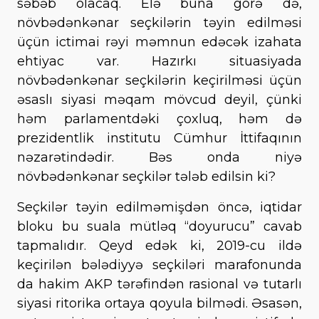
səbəb olacaq. Elə buna görə də,
növbədənkənar seçkilərin təyin edilməsi
üçün ictimai rəyi məmnun edəcək izahata
ehtiyac var. Hazırkı situasiyada
növbədənkənar seçkilərin keçirilməsi üçün
əsaslı siyasi məqam mövcud deyil, çünki
həm parlamentdəki çoxluq, həm də
prezidentlik institutu Cümhur İttifaqının
nəzarətindədir. Bəs onda niyə
növbədənkənar seçkilər tələb edilsin ki?
Seçkilər təyin edilməmişdən öncə, iqtidar
bloku bu suala mütləq “doyurucu” cavab
tapmalıdır. Qeyd edək ki, 2019-cu ildə
keçirilən bələdiyyə seçkiləri marafonunda
da hakim AKP tərəfindən rasional və tutarlı
siyasi ritorika ortaya qoyula bilmədi. Əsasən,