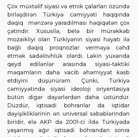
Çox müxtəlif siyasi və etnik çalarları özündə
birləşdirən Türkiyə cəmiyyəti haqqında
dəqiq mənzərə yaradılması həqiqətən çox
çətindir. Xüsusilə, belə bir mürəkkəb
mozaikliyi olan Türkiyənin siyasi həyatı ilə
bağlı dəqiq proqnozlar verməyə cəhd
etmək sadəlövhlük olardı. Lakin yuxarıda
qeyd edilənlər arasında siyasi-taktiki
məqamların daha vacib əhəmiyyət kəsb
etdiyini düşünürəm. Çünki, Türkiyə
cəmiyyətində siyasi ideoloji oriyentasiya
bütün digər dəyərlərdən daha üstündür.
Düzdür, iqtisadi böhranlar da iqtidar
dəyişikliklərinin ən universal səbəblərindən
biridir, elə AKP də 2001-ci ildə Türkiyədə
yaşanmış ağır iqtisadi böhrandan sonra