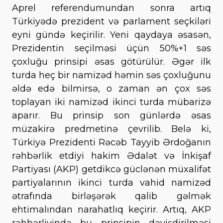
Aprel referendumundan sonra artıq
Türkiyədə prezident və parlament seçkiləri
eyni gündə keçirilir. Yeni qaydaya əsasən,
Prezidentin seçilməsi üçün 50%+1 səs
çoxluğu prinsipi əsas götürülür. Əgər ilk
turda heç bir namizəd həmin səs çoxluğunu
əldə edə bilmirsə, o zaman ən çox səs
toplayan iki namizəd ikinci turda mübarizə
aparır. Bu prinsip son günlərdə əsas
müzakirə predmetinə çevrilib. Belə ki,
Türkiyə Prezidenti Rəcəb Tayyib Ərdoğanın
rəhbərlik etdiyi hakim Ədalət və İnkişaf
Partiyası (AKP) getdikcə güclənən müxalifət
partiyalarının ikinci turda vahid namizəd
ətrafında birləşərək qalib gəlmək
ehtimalından narahatlıq keçirir. Artıq, AKP
rəhbərliyində bu prinsipin dəyişdirilməsi