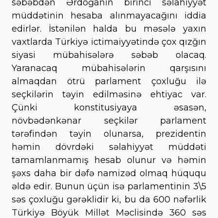
səbəbdən Ərdoğanın birinci səlahiyyət
müddətinin hesaba alınmayacağını iddia
edirlər. İstənilən halda bu məsələ yaxın
vaxtlarda Türkiyə ictimaiyyətində çox qızğın
siyasi mübahisələrə səbəb olacaq.
Yaranacaq mübahisələrin qarşısını
almaqdan ötrü parlament çoxluğu ilə
seçkilərin təyin edilməsinə ehtiyac var.
Çünki konstitusiyaya əsasən,
növbədənkənar seçkilər parlament
tərəfindən təyin olunarsa, prezidentin
həmin dövrdəki səlahiyyət müddəti
tamamlanmamış hesab olunur və həmin
şəxs daha bir dəfə namizəd olmaq hüququ
əldə edir. Bunun üçün isə parlamentinin 3\5
səs çoxluğu gərəklidir ki, bu da 600 nəfərlik
Türkiyə Böyük Millət Məclisində 360 səs