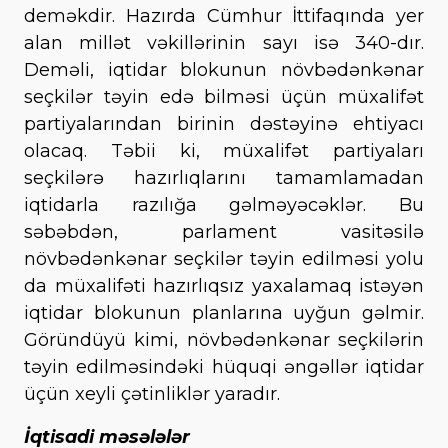
deməkdir. Hazırda Cümhur İttifaqında yer
alan millət vəkillərinin sayı isə 340-dır.
Deməli, iqtidar blokunun növbədənkənar
seçkilər təyin edə bilməsi üçün müxalifət
partiyalarından birinin dəstəyinə ehtiyacı
olacaq. Təbii ki, müxalifət partiyaları
seçkilərə hazırlıqlarını tamamlamadan
iqtidarla razılığa gəlməyəcəklər. Bu
səbəbdən, parlament vasitəsilə
növbədənkənar seçkilər təyin edilməsi yolu
da müxalifəti hazırlıqsız yaxalamaq istəyən
iqtidar blokunun planlarına uyğun gəlmir.
Göründüyü kimi, növbədənkənar seçkilərin
təyin edilməsindəki hüquqi əngəllər iqtidar
üçün xeyli çətinliklər yaradır.
İqtisadi məsələlər