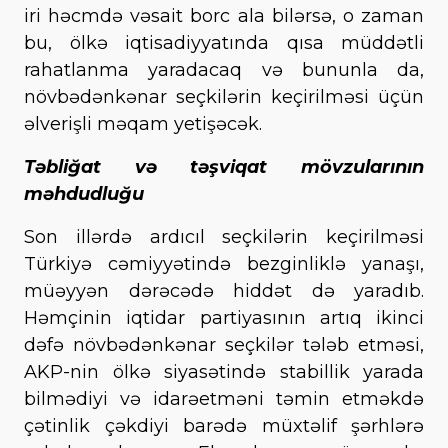
iri həcmdə vəsait borc ala bilərsə, o zaman
bu, ölkə iqtisadiyyatında qısa müddətli
rahatlanma yaradacaq və bununla da,
növbədənkənar seçkilərin keçirilməsi üçün
əlverişli məqam yetişəcək.
Təbliğat və təşviqat mövzularının
məhdudluğu
Son illərdə ardıcıl seçkilərin keçirilməsi
Türkiyə cəmiyyətində bezginliklə yanaşı,
müəyyən dərəcədə hiddət də yaradıb.
Həmçinin iqtidar partiyasının artıq ikinci
dəfə növbədənkənar seçkilər tələb etməsi,
AKP-nin ölkə siyasətində stabillik yarada
bilmədiyi və idarəetməni təmin etməkdə
çətinlik çəkdiyi barədə müxtəlif şərhlərə