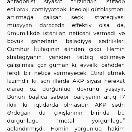
antaqonist siyasət tərzindən istifadə
edilərək, cəmiyyətdəki ideoloji qütbləşməni
artırmağa çalışan seçki strategiyası
müəyyən dərəcədə effektiv olsa da,
ümumilikdə istənilən nəticəni vermədi və
böyük şəhərlərin bələdiyyə sədrlikləri
Cümhur İttifaqının əlindən çıxdı. Həmin
strategiyanın yenidən tətbiq edilməyə
çalışılması çox güman ki, əvvəlki cəhddən
fərqli bir nəticə verməyəcək. Etiraf etmək
lazımdır ki, son illərdə AKP siyasi hərəkat
olaraq öz durğunluq dövrünü yaşayır.
Bunun başlıca səbəbi, partiyanın artıq 17
ildir ki, iqtidarda olmasıdır. AKP sədri
Ərdoğan da çıxışlarının birində bu
durğunluğu “metal yorğunluğu”
adlandırmışdı. Həmin yorğunluq hakim