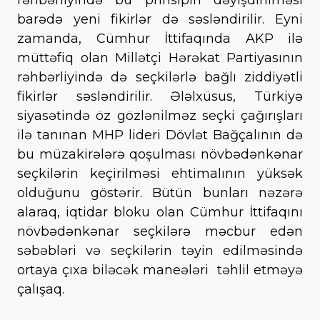
barədə yeni fikirlər də səsləndirilir. Eyni
zamanda, Cümhur İttifaqında AKP ilə
müttəfiq olan Millətçi Hərəkat Partiyasının
rəhbərliyində də seçkilərlə bağlı ziddiyətli
fikirlər səsləndirilir. Ələlxüsus, Türkiyə
siyasətində öz gözlənilməz seçki çağırışları
ilə tanınan MHP lideri Dövlət Bağçalının də
bu müzakirələrə qoşulması növbədənkənar
seçkilərin keçirilməsi ehtimalının yüksək
olduğunu göstərir. Bütün bunları nəzərə
alaraq, iqtidar bloku olan Cümhur İttifaqını
növbədənkənar seçkilərə məcbur edən
səbəbləri və seçkilərin təyin edilməsində
ortaya çıxa biləcək maneələri təhlil etməyə
çalışaq.