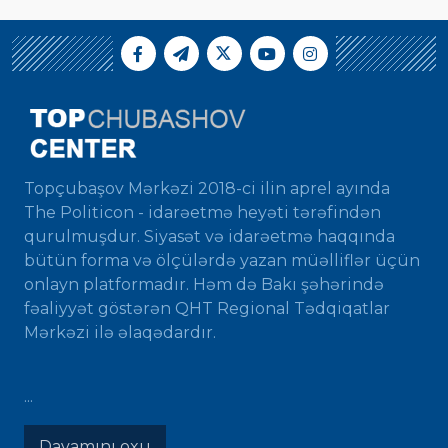
Topçubaşov Mərkəzi 2018-ci ilin aprel ayında
The Politicon - idarəetmə heyəti tərəfindən
qurulmuşdur. Siyasət və idarəetmə haqqında
bütün forma və ölçülərdə yazan müəlliflər üçün
onlayn platformadır. Həm də Bakı şəhərində
fəaliyyət göstərən QHT Regional Tədqiqatlar
Mərkəzi ilə əlaqədardır.
...
Davamını oxu