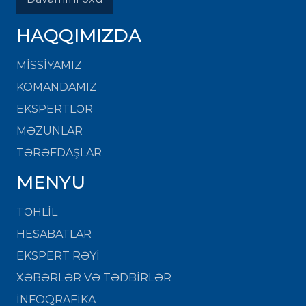
HAQQIMIZDA
MISSIYAMIZ
KOMANDAMIZ
EKSPERTLƏR
MƏZUNLAR
TƏRƏFDAŞLAR
MENYU
TƏHLİL
HESABATLAR
EKSPERT RƏYİ
XƏBƏRLƏR VƏ TƏDBİRLƏR
İNFOQRAFİKA