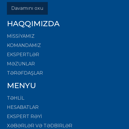
Davamını oxu
HAQQIMIZDA
MISSIYAMIZ
KOMANDAMIZ
EKSPERTLƏR
MƏZUNLAR
TƏRƏFDAŞLAR
MENYU
TƏHLİL
HESABATLAR
EKSPERT RƏYİ
XƏBƏRLƏR VƏ TƏDBİRLƏR