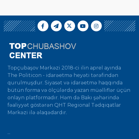
Topçubaşov Mərkəzi 2018-ci ilin aprel ayında
The Politicon - idarəetmə heyəti tərəfindən
qurulmuşdur. Siyasət və idarəetmə haqqında
bütün forma və ölçülərdə yazan müəlliflər üçün
onlayn platformadır. Həm də Bakı şəhərində
fəaliyyət göstərən QHT Regional Tədqiqatlar
Mərkəzi ilə əlaqədardır.
...