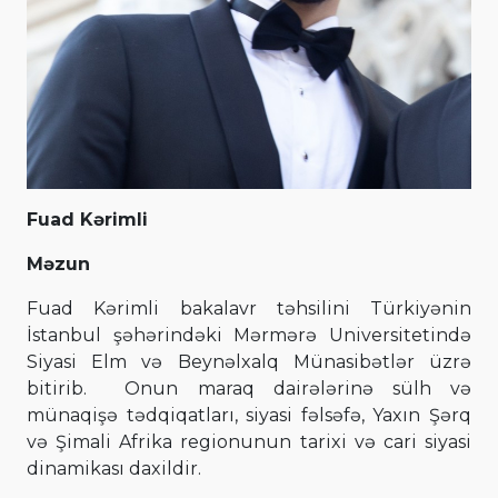
Fuad Kərimli
Məzun
Fuad Kərimli bakalavr təhsilini Türkiyənin
İstanbul şəhərindəki Mərmərə Universitetində
Siyasi Elm və Beynəlxalq Münasibətlər üzrə
bitirib. Onun maraq dairələrinə sülh və
münaqişə tədqiqatları, siyasi fəlsəfə, Yaxın Şərq
və Şimali Afrika regionunun tarixi və cari siyasi
dinamikası daxildir.