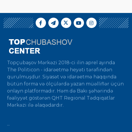
Topçubaşov Mərkəzi 2018-ci ilin aprel ayında
The Politicon - idarəetmə heyəti tərəfindən
qurulmuşdur. Siyasət və idarəetmə haqqında
bütün forma və ölçülərdə yazan müəlliflər üçün
onlayn platformadır. Həm də Bakı şəhərində
fəaliyyət göstərən QHT Regional Tədqiqatlar
Mərkəzi ilə əlaqədardır.
...