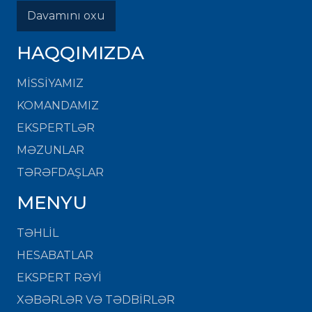
Davamını oxu
HAQQIMIZDA
MISSIYAMIZ
KOMANDAMIZ
EKSPERTLƏR
MƏZUNLAR
TƏRƏFDAŞLAR
MENYU
TƏHLİL
HESABATLAR
EKSPERT RƏYİ
XƏBƏRLƏR VƏ TƏDBİRLƏR