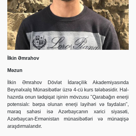
İlkin Əmrahov
Məzun
İlkin Əmrahov Dövlət İdarəçilik Akademiyasında
Beynəlxalq Münasibətlər üzrə 4-cü kurs tələbəsidir. Hal-
hazırda onun tədqiqat işinin mövzusu "Qarabağın enerji
potensialı: bərpa olunan enerji layihəri və faydaları",
maraq sahəsi isə Azərbaycanın xarici siyasəti,
Azərbaycan-Ermənistan münasibətləri və münaqişə
araşdırmalarıdır.