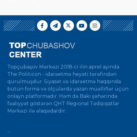
Topçubaşov Mərkəzi 2018-ci ilin aprel ayında
The Politicon - idarəetmə heyəti tərəfindən
qurulmuşdur. Siyasət və idarəetmə haqqında
bütün forma və ölçülərdə yazan müəlliflər üçün
onlayn platformadır. Həm də Bakı şəhərində
fəaliyyət göstərən QHT Regional Tədqiqatlar
Mərkəzi ilə əlaqədardır.
...