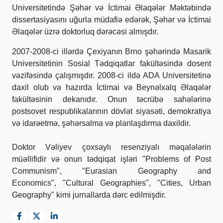
Universitetində Şəhər və İctimai Əlaqələr Məktəbində
dissertasiyasını uğurla müdafiə edərək, Şəhər və İctimai
Əlaqələr üzrə doktorluq dərəcəsi almışdır.
2007-2008-ci illərdə Çexiyanın Brno şəhərində Masarik
Universitetinin Sosial Tədqiqatlar fakültəsində dosent
vəzifəsində çalışmışdır. 2008-ci ildə ADA Universitetinə
daxil olub və hazırda İctimai və Beynəlxalq Əlaqələr
fakültəsinin dekanıdır. Onun təcrübə sahələrinə
postsovet respublikalarının dövlət siyasəti, demokratiya
və idarəetmə, şəhərsalma və planlaşdırma daxildir.
Doktor Vəliyev çoxsaylı resenziyalı məqalələrin
müəllifidir və onun tədqiqat işləri "Problems of Post
Communism", "Eurasian Geography and
Economics", "Cultural Geographies", "Cities, Urban
Geography" kimi jurnallarda dərc edilmişdir.