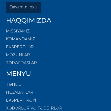
Davamını oxu
HAQQIMIZDA
MISSIYAMIZ
KOMANDAMIZ
EKSPERTLƏR
MƏZUNLAR
TƏRƏFDAŞLAR
MENYU
TƏHLİL
HESABATLAR
EKSPERT RƏYİ
XƏBƏRLƏR VƏ TƏDBİRLƏR