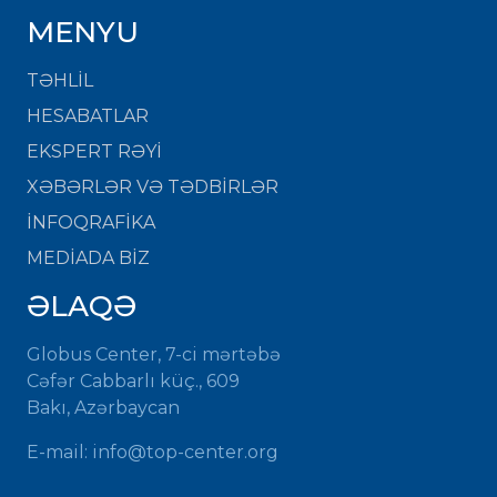
MENYU
TƏHLİL
HESABATLAR
EKSPERT RƏYİ
XƏBƏRLƏR VƏ TƏDBİRLƏR
İNFOQRAFİKA
MEDİADA BİZ
ƏLAQƏ
Globus Center, 7-ci mərtəbə
Cəfər Cabbarlı küç., 609
Bakı, Azərbaycan
E-mail:
info@top-center.org