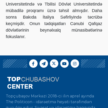
Universitetində və Tbilisi Dövlət Universitetində
mübadilə proqramı üzrə təhsil almışdır. Daha
sonra Bakıda İtaliya Səfirliyində təcrübə
keçmişdir. Onun tədqiqatları Cənubi Qafqaz
dövlətlərinin beynəlxalq münasibətlərinə
fokuslanır.
Topçubaşov Mərkəzi 2018-ci ilin aprel ayında
The Politicon - idarəetmə heyəti tərəfindən
qurulmuşdur. Siyasət və idarəetmə haqqında