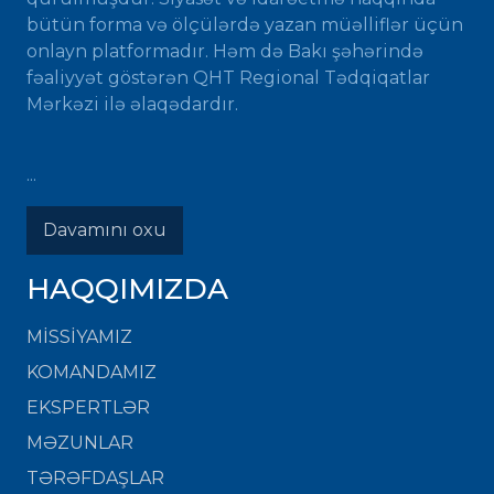
bütün forma və ölçülərdə yazan müəlliflər üçün
onlayn platformadır. Həm də Bakı şəhərində
fəaliyyət göstərən QHT Regional Tədqiqatlar
Mərkəzi ilə əlaqədardır.
...
Davamını oxu
HAQQIMIZDA
MISSIYAMIZ
KOMANDAMIZ
EKSPERTLƏR
MƏZUNLAR
TƏRƏFDAŞLAR