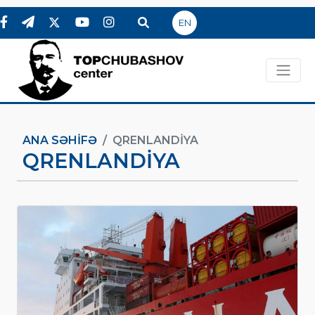
EN
ANA SƏHIFƏ
QRENLANDIYA
QRENLANDIYA