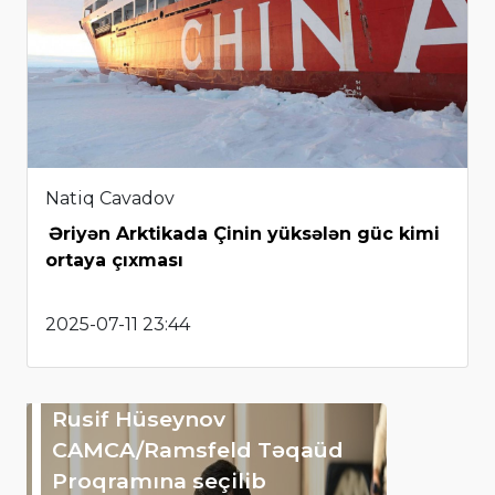
Natiq Cavadov
Əriyən Arktikada Çinin yüksələn güc kimi
ortaya çıxması
2025-07-11 23:44
Rusif Hüseynov
CAMCA/Ramsfeld Təqaüd
Proqramına seçilib