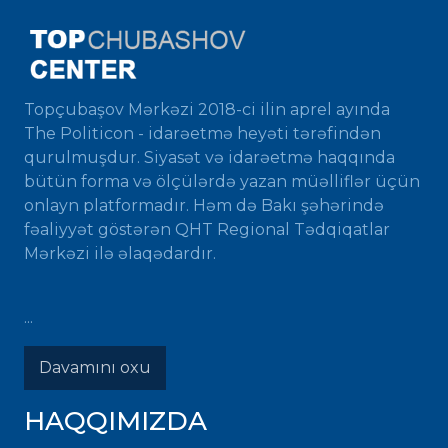
Topçubaşov Mərkəzi 2018-ci ilin aprel ayında
The Politicon - idarəetmə heyəti tərəfindən
qurulmuşdur. Siyasət və idarəetmə haqqında
bütün forma və ölçülərdə yazan müəlliflər üçün
onlayn platformadır. Həm də Bakı şəhərində
fəaliyyət göstərən QHT Regional Tədqiqatlar
Mərkəzi ilə əlaqədardır.
...
Davamını oxu
HAQQIMIZDA