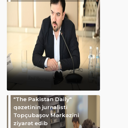
"The Pakistan Daily"
qəzetinin jurnalisti
Topçubaşov Mərkəzini
ziyarət edib