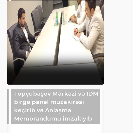
Topçubaşov Mərkəzi və IDM
birgə panel müzakirəsi
keçirib və Anlaşma
Memorandumu imzalayıb