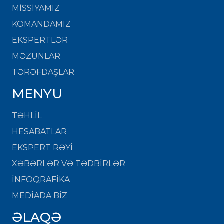
MISSIYAMIZ
KOMANDAMIZ
EKSPERTLƏR
MƏZUNLAR
TƏRƏFDAŞLAR
MENYU
TƏHLİL
HESABATLAR
EKSPERT RƏYİ
XƏBƏRLƏR VƏ TƏDBİRLƏR
İNFOQRAFİKA
MEDİADA BİZ
ƏLAQƏ