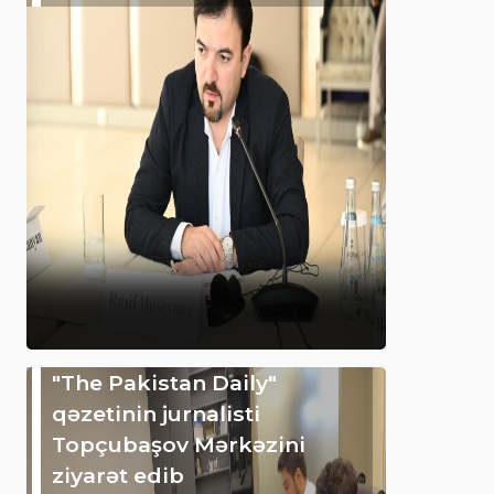
"The Pakistan Daily"
qəzetinin jurnalisti
Topçubaşov Mərkəzini
ziyarət edib