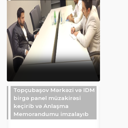
Topçubaşov Mərkəzi və IDM
birgə panel müzakirəsi
keçirib və Anlaşma
Memorandumu imzalayıb