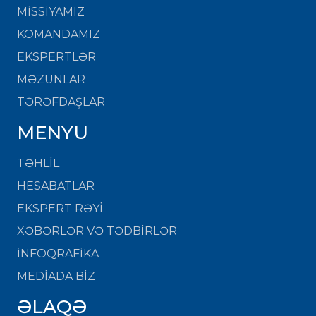
MISSIYAMIZ
KOMANDAMIZ
EKSPERTLƏR
MƏZUNLAR
TƏRƏFDAŞLAR
MENYU
TƏHLİL
HESABATLAR
EKSPERT RƏYİ
XƏBƏRLƏR VƏ TƏDBİRLƏR
İNFOQRAFİKA
MEDİADA BİZ
ƏLAQƏ