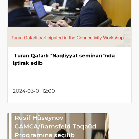
Turan Qafarlı "Nəqliyyat seminarı"nda
iştirak edib
2024-03-01 12:00
Rusif Hüseynov
CAMCA/Ramsfeld Təqaüd
Proqramına seçilib