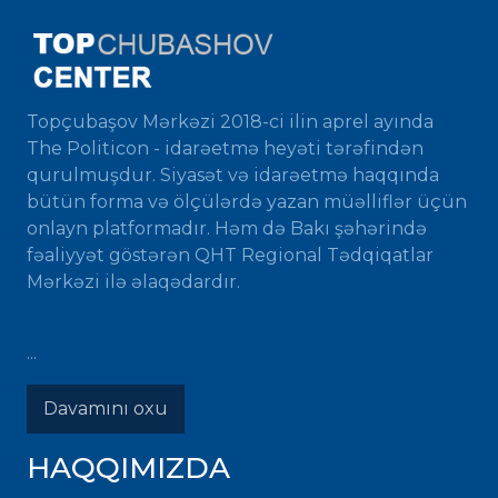
Topçubaşov Mərkəzi 2018-ci ilin aprel ayında
The Politicon - idarəetmə heyəti tərəfindən
qurulmuşdur. Siyasət və idarəetmə haqqında
bütün forma və ölçülərdə yazan müəlliflər üçün
onlayn platformadır. Həm də Bakı şəhərində
fəaliyyət göstərən QHT Regional Tədqiqatlar
Mərkəzi ilə əlaqədardır.
...
Davamını oxu
HAQQIMIZDA