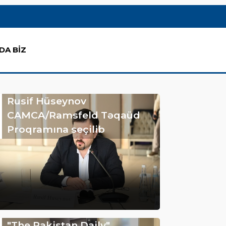
DA BİZ
Rusif Hüseynov
CAMCA/Ramsfeld Təqaüd
Proqramına seçilib
"The Pakistan Daily"