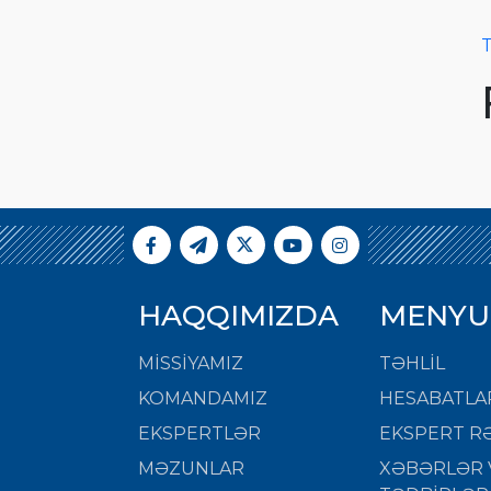
T
HAQQIMIZDA
MENYU
MISSIYAMIZ
TƏHLİL
KOMANDAMIZ
HESABATLA
EKSPERTLƏR
EKSPERT RƏ
MƏZUNLAR
XƏBƏRLƏR 