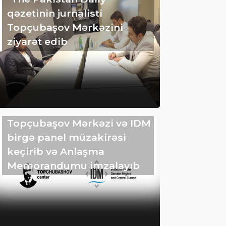
qəzetinin jurnalisti
Topçubaşov Mərkəzini
ziyarət edib
Topçubaşov Mərkəzi və IDM
birgə panel müzakirəsi
keçirib və Anlaşma
Memorandumu imzalayıb