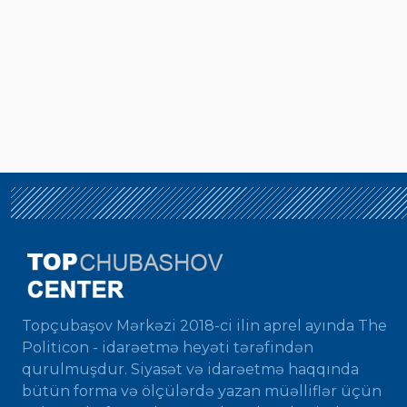
Topçubaşov Mərkəzi 2018-ci ilin aprel ayında The
Politicon - idarəetmə heyəti tərəfindən
qurulmuşdur. Siyasət və idarəetmə haqqında
bütün forma və ölçülərdə yazan müəlliflər üçün