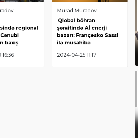
radov
Murad Muradov
Qlobal böhran
sində regional
şəraitində Aİ enerji
 Cənubi
bazarı: Françesko Sassi
n baxış
ilə müsahibə
 16:36
2024-04-25 11:17