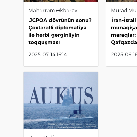
Məhərrəm Əkbərov
Murad Mu
JCPOA dövrünün sonu?
İran-İsrail
Çoxtərəfli diplomatiya
münaqişə
ilə hərbi gərginliyin
maraqlar:
toqquşması
Qafqazda
2025-07-14 16:14
2025-06-18