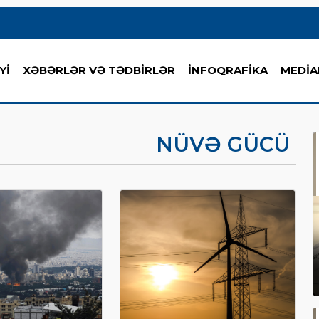
Yİ
XƏBƏRLƏR VƏ TƏDBİRLƏR
İNFOQRAFİKA
MEDİA
NÜVƏ GÜCÜ