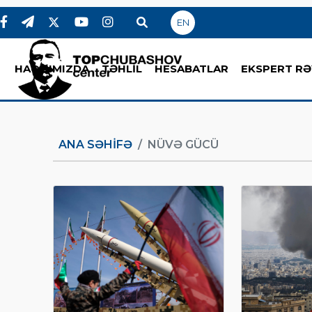
EN
HAQQIMIZDA
TƏHLİL
HESABATLAR
EKSPERT RƏ
ANA SƏHIFƏ
NÜVƏ GÜCÜ