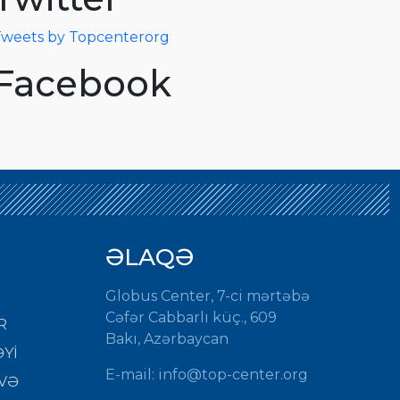
weets by Topcenterorg
Facebook
ƏLAQƏ
Globus Center, 7-ci mərtəbə
Cəfər Cabbarlı küç., 609
R
Bakı, Azərbaycan
Yİ
E-mail:
info@top-center.org
VƏ