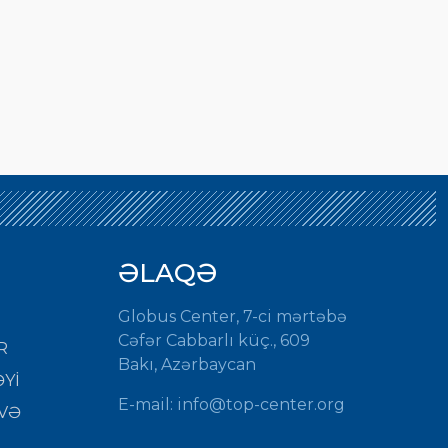
ƏLAQƏ
Globus Center, 7-ci mərtəbə
Cəfər Cabbarlı küç., 609
R
Bakı, Azərbaycan
Yİ
E-mail:
info@top-center.org
VƏ