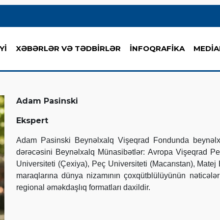
Yİ
XƏBƏRLƏR VƏ TƏDBİRLƏR
İNFOQRAFİKA
MEDİA
Adam Pasinski
Ekspert
Adam Pasinski Beynəlxalq Vişeqrad Fondunda beynəlxal
dərəcəsini Beynəlxalq Münasibətlər: Avropa Vişeqrad Pers
Universiteti (Çexiya), Peç Universiteti (Macarıstan), Matej 
maraqlarına dünya nizamının çoxqütblülüyünün nəticəl
regional əməkdaşlıq formatları daxildir.