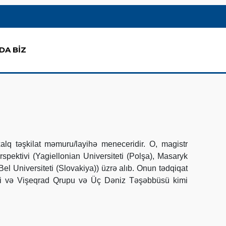
DA BİZ
q təşkilat məmuru/layihə meneceridir. O, magistr
pektivi (Yagiellonian Universiteti (Polşa), Masaryk
Bel Universiteti (Slovakiya)) üzrə alıb. Onun tədqiqat
əri və Vişeqrad Qrupu və Üç Dəniz Təşəbbüsü kimi