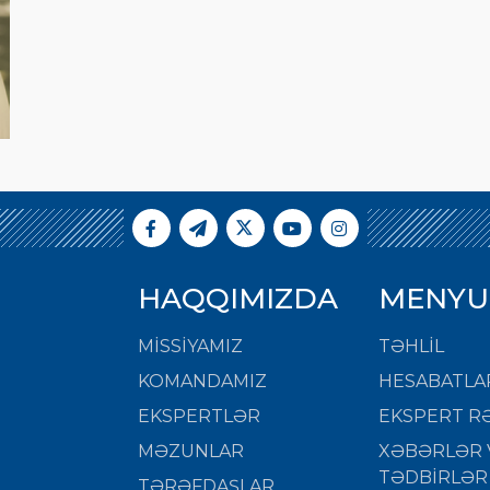
HAQQIMIZDA
MENYU
MISSIYAMIZ
TƏHLİL
KOMANDAMIZ
HESABATLA
EKSPERTLƏR
EKSPERT RƏ
MƏZUNLAR
XƏBƏRLƏR 
TƏDBİRLƏR
TƏRƏFDAŞLAR