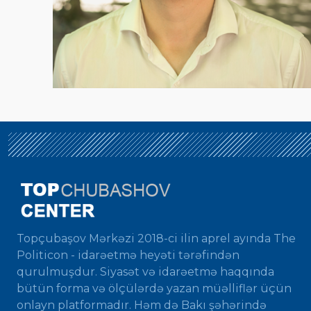
Topçubaşov Mərkəzi 2018-ci ilin aprel ayında The
Politicon - idarəetmə heyəti tərəfindən
qurulmuşdur. Siyasət və idarəetmə haqqında
bütün forma və ölçülərdə yazan müəlliflər üçün
onlayn platformadır. Həm də Bakı şəhərində