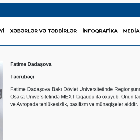
Yİ
XƏBƏRLƏR VƏ TƏDBİRLƏR
İNFOQRAFİKA
MEDİA
Fatimə Dadaşova
Təcrübəçi
Fatimə Dadaşova Bakı Dövlət Universitetində Regionşünasl
Osaka Universitetində MEXT təqaüdü ilə oxuyub. Onun tə
və Avropada təhlükəsizlik, pasifizm və münaqişələr aiddir.