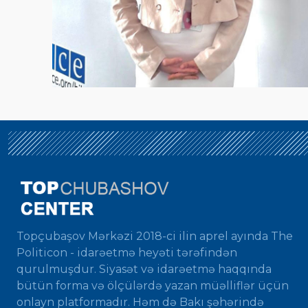
Topçubaşov Mərkəzi 2018-ci ilin aprel ayında The
Politicon - idarəetmə heyəti tərəfindən
qurulmuşdur. Siyasət və idarəetmə haqqında
bütün forma və ölçülərdə yazan müəlliflər üçün
onlayn platformadır. Həm də Bakı şəhərində