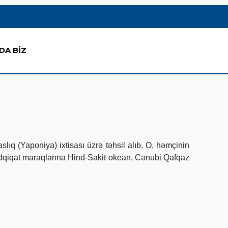
DA BİZ
ıq (Yaponiya) ixtisası üzrə təhsil alıb. O, həmçinin
dqiqat maraqlarına Hind-Sakit okean, Cənubi Qafqaz