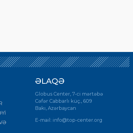
ƏLAQƏ
Globus Center, 7-ci mərtəbə
Cəfər Cabbarlı küç., 609
R
Bakı, Azərbaycan
Yİ
E-mail:
info@top-center.org
VƏ