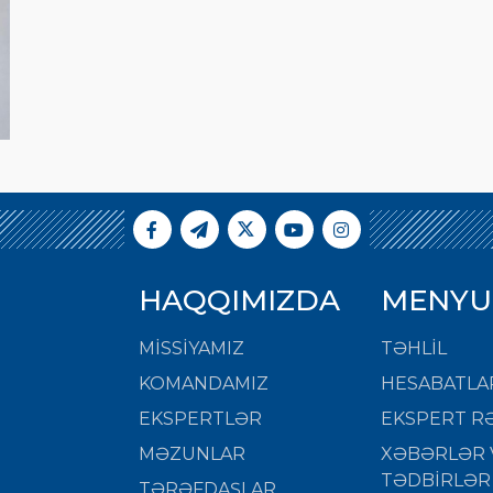
HAQQIMIZDA
MENYU
MISSIYAMIZ
TƏHLİL
KOMANDAMIZ
HESABATLA
EKSPERTLƏR
EKSPERT RƏ
MƏZUNLAR
XƏBƏRLƏR 
TƏDBİRLƏR
TƏRƏFDAŞLAR